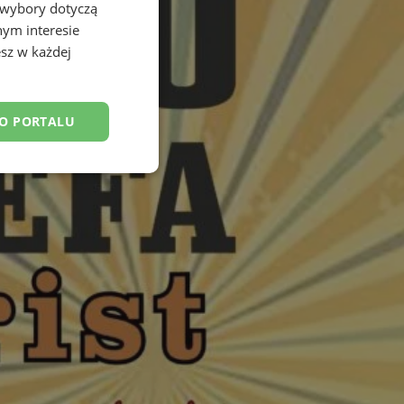
 wybory dotyczą
nym interesie
sz w każdej
DO PORTALU
esklasyfikowane
ane
owanie użytkownika i
j.