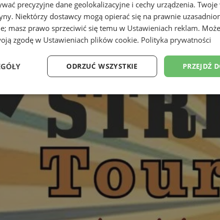
wać precyzyjne dane geolokalizacyjne i cechy urządzenia. Twoje
tryny. Niektórzy dostawcy mogą opierać się na prawnie uzasadnio
ie; masz prawo sprzeciwić się temu w
Ustawieniach reklam
. Może
woją zgodę w
Ustawieniach plików cookie
.
Polityka prywatności
EGÓŁY
ODRZUĆ WSZYSTKIE
PRZEJDŹ 
Wydajność
Targetowanie
Funkcjonalność
Ni
ezbędne
Wydajność
Targetowanie
Funkcjonalność
Niesklasyfikow
ie umożliwiają korzystanie z podstawowych funkcji strony internetowej, takich jak log
Bez niezbędnych plików cookie nie można prawidłowo korzystać ze strony internetowe
Provider
/
Okres
Opis
Domena
przechowywania