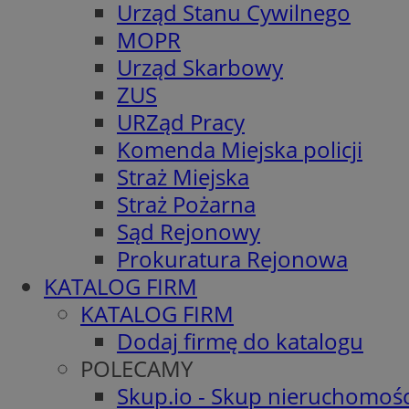
Urząd Stanu Cywilnego
MOPR
Urząd Skarbowy
ZUS
URZąd Pracy
Komenda Miejska policji
Straż Miejska
Straż Pożarna
Sąd Rejonowy
Prokuratura Rejonowa
KATALOG FIRM
KATALOG FIRM
Dodaj firmę do katalogu
POLECAMY
Skup.io - Skup nieruchomośc