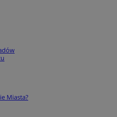
adów
zu
ie Miasta?