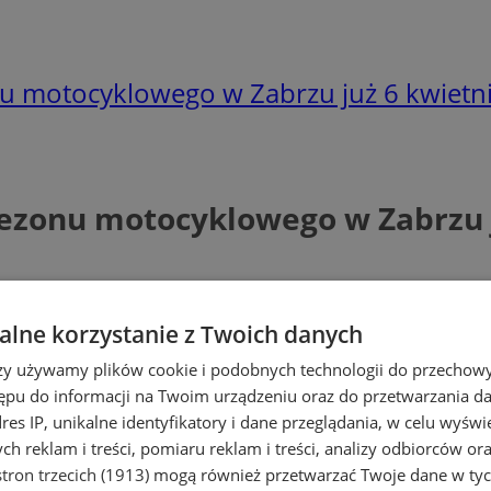
nu motocyklowego w Zabrzu już 6 kwietni
sezonu motocyklowego w Zabrzu j
lne korzystanie z Twoich danych
rzy używamy plików cookie i podobnych technologii do przechow
ępu do informacji na Twoim urządzeniu oraz do przetwarzania 
dres IP, unikalne identyfikatory i dane przeglądania, w celu wyświ
h reklam i treści, pomiaru reklam i treści, analizy odbiorców or
tron trzecich (1913)
mogą również przetwarzać Twoje dane w tych