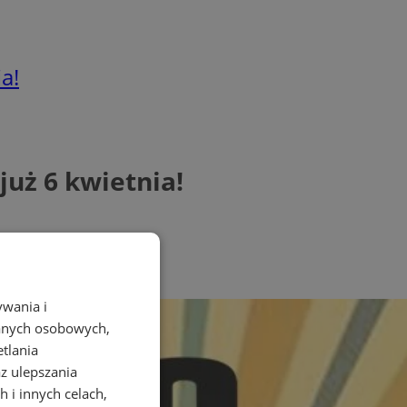
a!
uż 6 kwietnia!
ywania i
danych osobowych,
etlania
az ulepszania
 i innych celach,