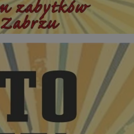
ator sesji.
ator sesji.
ator sesji.
 ludzi i botów. Jest
j, ponieważ
tów na temat
j.
 ludzi i botów. Jest
j, ponieważ
tów na temat
j.
usługę Cookie-
rencji dotyczących
est to konieczne,
działał poprawnie.
cje o zgodzie
h dotyczących
tryny. Rejestruje
ci i ustawień
ie w kolejnych
nie musi ponownie
 zwiększa wygodę i
ych.