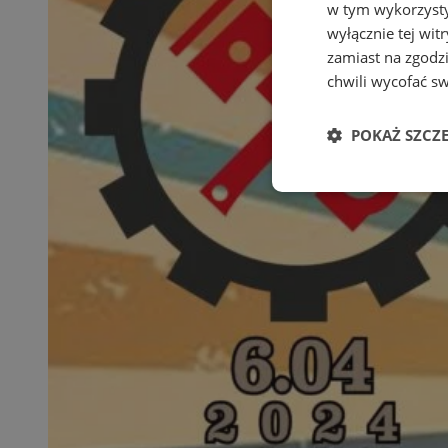
w tym wykorzysty
wyłącznie tej wi
zamiast na zgodz
chwili wycofać s
POKAŻ SZCZ
Niezbędne
Ni
Niezbędne pliki cook
zarządzanie kontem. 
Nazwa