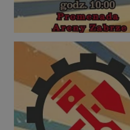
SessID
QeSessID
MvSessID
__cf_bm
__cf_bm
CookieScriptConse
VISITOR_PRIVACY_