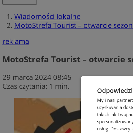
Wiadomości lokalne
MotoStrefa Tourist – otwarcie sezo
reklama
MotoStrefa Tourist – otwarcie 
29 marca 2024 08:45
Czas czytania: 1 min.
Odpowiedzia
My i nasi partne
uzyskiwania dost
takich jak Twój a
spersonalizowanyc
usług.
Dostawcy s