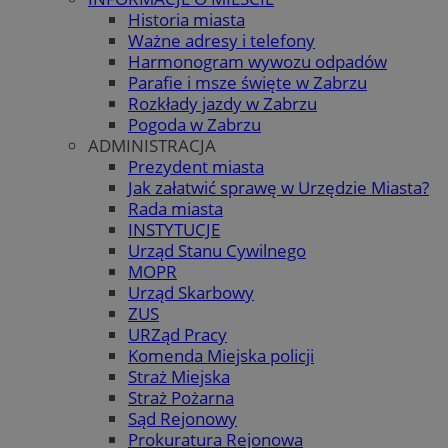
Historia miasta
Ważne adresy i telefony
Harmonogram wywozu odpadów
Parafie i msze święte w Zabrzu
Rozkłady jazdy w Zabrzu
Pogoda w Zabrzu
ADMINISTRACJA
Prezydent miasta
Jak załatwić sprawę w Urzędzie Miasta?
Rada miasta
INSTYTUCJE
Urząd Stanu Cywilnego
MOPR
Urząd Skarbowy
ZUS
URZąd Pracy
Komenda Miejska policji
Straż Miejska
Straż Pożarna
Sąd Rejonowy
Prokuratura Rejonowa