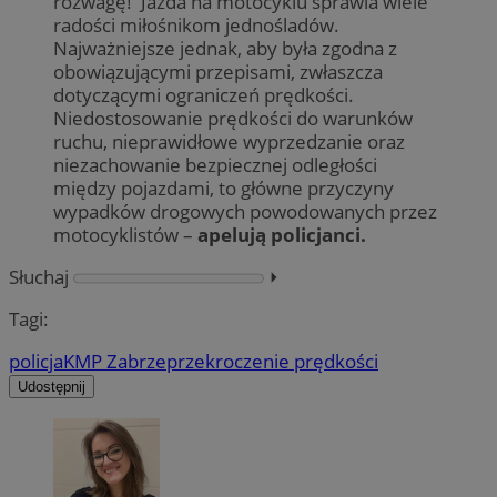
rozwagę! Jazda na motocyklu sprawia wiele
radości miłośnikom jednośladów.
Najważniejsze jednak, aby była zgodna z
obowiązującymi przepisami, zwłaszcza
dotyczącymi ograniczeń prędkości.
Niedostosowanie prędkości do warunków
ruchu, nieprawidłowe wyprzedzanie oraz
niezachowanie bezpiecznej odległości
między pojazdami, to główne przyczyny
wypadków drogowych powodowanych przez
motocyklistów –
apelują policjanci.
Słuchaj
⏵︎
Tagi:
policja
KMP Zabrze
przekroczenie prędkości
Udostępnij