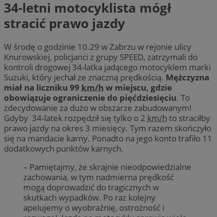
34-letni motocyklista mógł
stracić prawo jazdy
W środę o godzinie 10.29 w Zabrzu w rejonie ulicy
Knurowskiej, policjanci z grupy SPEED, zatrzymali do
kontroli drogowej 34-latka jadącego motocyklem marki
Suzuki, który jechał ze znaczną prędkością.
Mężczyzna
miał na liczniku 99
km/h
w miejscu, gdzie
obowiązuje ograniczenie do pięćdziesięciu
. To
zdecydowanie za dużo w obszarze zabudowanym!
Gdyby 34-latek rozpędził się tylko o 2
km/h
to straciłby
prawo jazdy na okres 3 miesięcy. Tym razem skończyło
się na mandacie karny. Ponadto na jego konto trafiło 11
dodatkowych punktów karnych.
– Pamiętajmy, że skrajnie nieodpowiedzialne
zachowania, w tym nadmierna prędkość
mogą doprowadzić do tragicznych w
skutkach wypadków. Po raz kolejny
apelujemy o wyobraźnię, ostrożność i