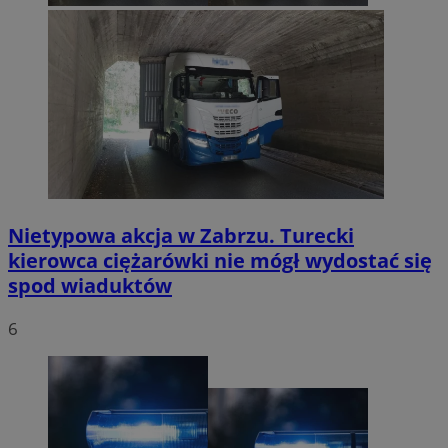
Nietypowa akcja w Zabrzu. Turecki
kierowca ciężarówki nie mógł wydostać się
spod wiaduktów
6