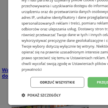
przechowywania i uzyskiwania dostępu do informac
urządzeniu oraz do przetwarzania danych osobowych
adres IP, unikalne identyfikatory i dane przeglądani
spersonalizowanych reklam i treści, pomiaru reklam i
odbiorców oraz ulepszania usług.
Dostawcy stron tr
również przetwarzać Twoje dane w tych i innych cel
wykorzystywać precyzyjne dane geolokalizacyjne i c
Twoje wybory dotyczą wyłącznie tej witryny. Niekt
opierać się na prawnie uzasadnionym interesie zami
prawo sprzeciwić się temu w
Ustawieniach reklam
.
chwili wycofać swoją zgodę w
Ustawieniach plików 
Wakacyjny wypoczynek nad Bałtykiem w
prywatności
domkach Szmaragdowe Morze
ODRZUĆ WSZYSTKIE
PRZEJ
POKAŻ SZCZEGÓŁY
Niezbędne
Wydajność
Targetowani