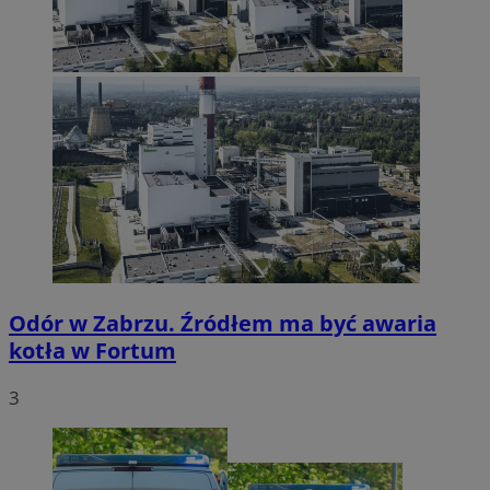
Odór w Zabrzu. Źródłem ma być awaria
kotła w Fortum
3