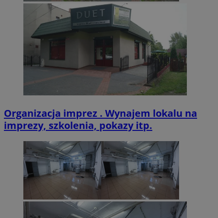
VISITOR_PRIVACY_METADATA
5 miesięcy 4
YouTube
tygodnie
.youtube.com
Organizacja imprez . Wynajem lokalu na
imprezy, szkolenia, pokazy itp.