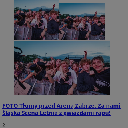
FOTO
Tłumy przed Areną Zabrze. Za nami
Śląska Scena Letnia z gwiazdami rapu!
2