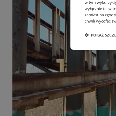
w tym wykorzysty
wyłącznie tej wi
zamiast na zgodz
chwili wycofać s
POKAŻ SZCZ
Niezbędne
Ni
Niezbędne pliki cook
zarządzanie kontem. 
Nazwa