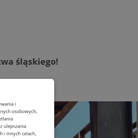
twa śląskiego!
ywania i
danych osobowych,
etlania
az ulepszania
 i innych celach,