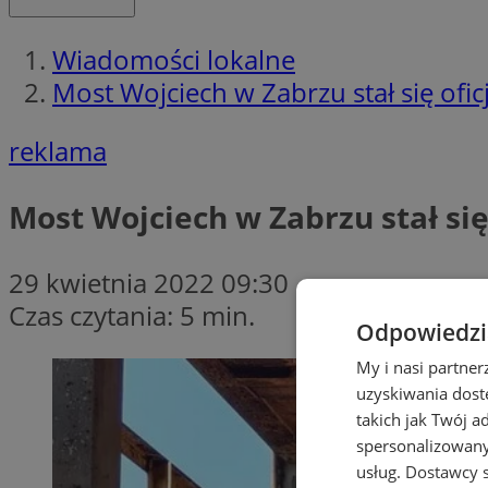
Wiadomości lokalne
Most Wojciech w Zabrzu stał się ofi
reklama
Most Wojciech w Zabrzu stał si
29 kwietnia 2022 09:30
Czas czytania: 5 min.
Odpowiedzia
My i nasi partne
uzyskiwania dost
takich jak Twój a
spersonalizowanyc
usług.
Dostawcy s