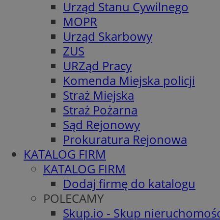
Urząd Stanu Cywilnego
MOPR
Urząd Skarbowy
ZUS
URZąd Pracy
Komenda Miejska policji
Straż Miejska
Straż Pożarna
Sąd Rejonowy
Prokuratura Rejonowa
KATALOG FIRM
KATALOG FIRM
Dodaj firmę do katalogu
POLECAMY
Skup.io - Skup nieruchomośc