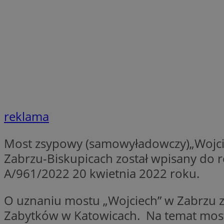
Nazwa
Nazwa
ustat_xq6z219uw9
Nazwa
__Secure-YNID
_clck
__gads
FCCDCF
MUID
__eoi
reklama
ANONCHK
_clsk
Most zsypowy (samowyładowczy)„Wojciech
Zabrzu-Biskupicach został wpisany do
test_cookie
A/961/2022 20 kwietnia 2022 roku.
_ga_NBM6HFESG6
_fbp
OAID
O uznaniu mostu „Wojciech” w Zabrzu 
Zabytków w Katowicach. Na temat mostu 
MR