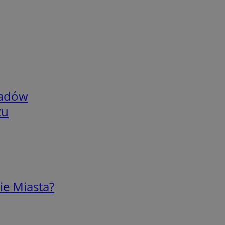
adów
zu
ie Miasta?