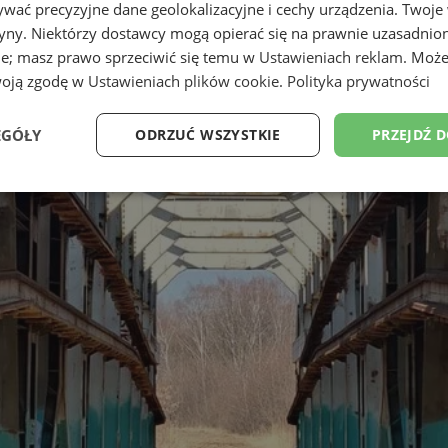
wać precyzyjne dane geolokalizacyjne i cechy urządzenia. Twoje
tryny. Niektórzy dostawcy mogą opierać się na prawnie uzasadnio
ie; masz prawo sprzeciwić się temu w
Ustawieniach reklam
. Może
woją zgodę w
Ustawieniach plików cookie
.
Polityka prywatności
EGÓŁY
ODRZUĆ WSZYSTKIE
PRZEJDŹ 
Wydajność
Targetowanie
Funkcjonalność
Ni
ezbędne
Wydajność
Targetowanie
Funkcjonalność
Niesklasyfikow
ie umożliwiają korzystanie z podstawowych funkcji strony internetowej, takich jak log
Bez niezbędnych plików cookie nie można prawidłowo korzystać ze strony internetowe
Provider
/
Okres
Opis
Domena
przechowywania