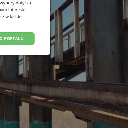
 wybory dotyczą
nym interesie
sz w każdej
DO PORTALU
esklasyfikowane
ane
owanie użytkownika i
j.