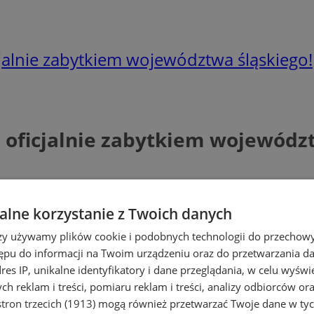
cjalnie zabytkiem województwa śląskiego!
ę oficjalnie zabytkiem wojewódz
lne korzystanie z Twoich danych
rzy używamy plików cookie i podobnych technologii do przechow
ępu do informacji na Twoim urządzeniu oraz do przetwarzania 
dres IP, unikalne identyfikatory i dane przeglądania, w celu wyświ
h reklam i treści, pomiaru reklam i treści, analizy odbiorców or
tron trzecich (1913)
mogą również przetwarzać Twoje dane w tych