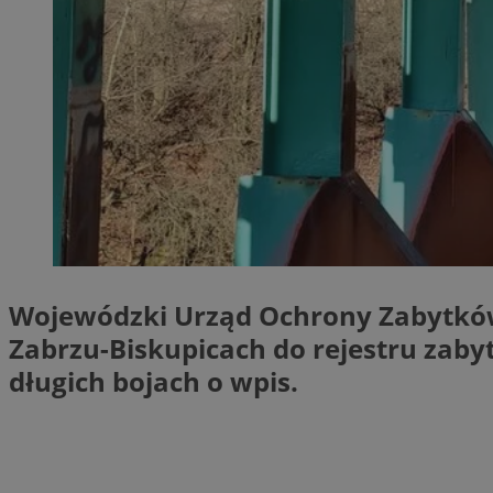
SessID
QeSessID
MvSessID
__cf_bm
__cf_bm
CookieScriptConse
Wojewódzki Urząd Ochrony Zabytkó
Zabrzu-Biskupicach do rejestru zaby
VISITOR_PRIVACY_
długich bojach o wpis.