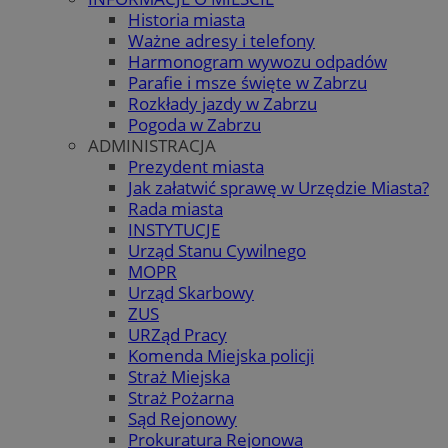
Historia miasta
Ważne adresy i telefony
Harmonogram wywozu odpadów
Parafie i msze święte w Zabrzu
Rozkłady jazdy w Zabrzu
Pogoda w Zabrzu
ADMINISTRACJA
Prezydent miasta
Jak załatwić sprawę w Urzędzie Miasta?
Rada miasta
INSTYTUCJE
Urząd Stanu Cywilnego
MOPR
Urząd Skarbowy
ZUS
URZąd Pracy
Komenda Miejska policji
Straż Miejska
Straż Pożarna
Sąd Rejonowy
Prokuratura Rejonowa