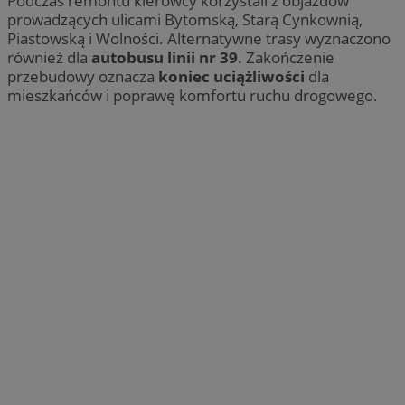
Podczas remontu kierowcy korzystali z objazdów
prowadzących ulicami Bytomską, Starą Cynkownią,
Piastowską i Wolności. Alternatywne trasy wyznaczono
również dla
autobusu linii nr 39
. Zakończenie
przebudowy oznacza
koniec uciążliwości
dla
mieszkańców i poprawę komfortu ruchu drogowego.