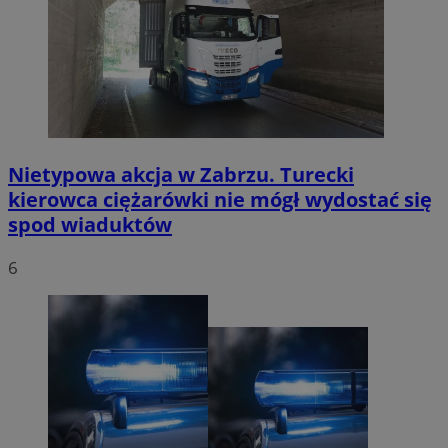
Nietypowa akcja w Zabrzu. Turecki
kierowca ciężarówki nie mógł wydostać się
spod wiaduktów
6