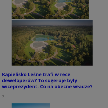
Kąpielisko Leśne trafi w ręce
deweloperów? To sugeruje były
wiceprezydent. Co na obecne władze?
2