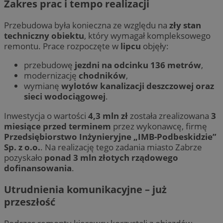
Zakres prac i tempo realizacji
Przebudowa była konieczna ze względu na
zły stan
techniczny obiektu
, który wymagał kompleksowego
remontu. Prace rozpoczęte w
lipcu
objęły:
przebudowę
jezdni na odcinku 136 metrów
,
modernizację
chodników
,
wymianę
wylotów kanalizacji deszczowej oraz
sieci wodociągowej
.
Inwestycja o wartości
4,3 mln zł
została zrealizowana
3
miesiące przed terminem
przez wykonawcę, firmę
Przedsiębiorstwo Inżynieryjne „IMB-Podbeskidzie”
Sp. z o.o.
. Na realizację tego zadania miasto Zabrze
pozyskało
ponad 3 mln złotych rządowego
dofinansowania
.
Utrudnienia komunikacyjne – już
przeszłość