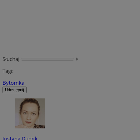
Słuchaj
⏵︎
Tagi:
Bytomka
Udostępnij
Justyna Dudek