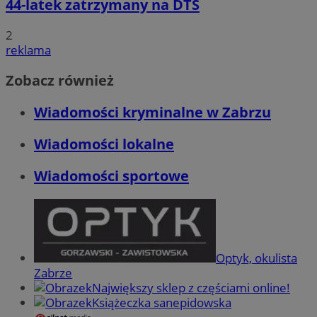
44-latek zatrzymany na DTŚ
2
reklama
Zobacz również
Wiadomości kryminalne w Zabrzu
Wiadomości lokalne
Wiadomości sportowe
Optyk, okulista
Zabrze
Największy sklep z częściami online!
Książeczka sanepidowska