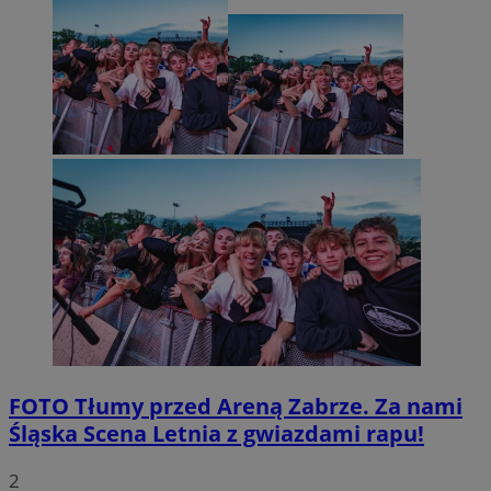
FOTO
Tłumy przed Areną Zabrze. Za nami
Śląska Scena Letnia z gwiazdami rapu!
2