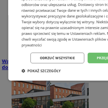
odbiorców oraz ulepszania usług.
Dostawcy stron tr
również przetwarzać Twoje dane w tych i innych cel
wykorzystywać precyzyjne dane geolokalizacyjne i c
Twoje wybory dotyczą wyłącznie tej witryny. Niekt
opierać się na prawnie uzasadnionym interesie zami
prawo sprzeciwić się temu w
Ustawieniach reklam
.
chwili wycofać swoją zgodę w
Ustawieniach plików 
prywatności
ODRZUĆ WSZYSTKIE
PRZEJ
Wakacyjny wypoczynek nad Bałtykiem w
domkach Szmaragdowe Morze
POKAŻ SZCZEGÓŁY
Niezbędne
Wydajność
Targetowani
Niesklasyfikowane