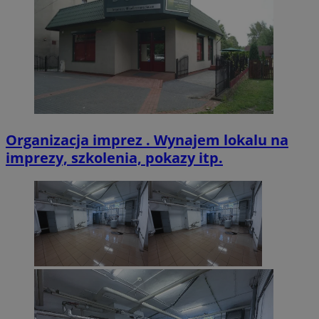
VISITOR_PRIVACY_METADATA
5 miesięcy 4
YouTube
tygodnie
.youtube.com
Organizacja imprez . Wynajem lokalu na
imprezy, szkolenia, pokazy itp.