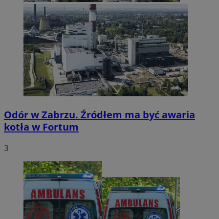
Odór w Zabrzu. Źródłem ma być awaria
kotła w Fortum
3