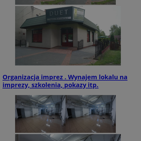
VISITOR_PRIVACY_METADATA
5 miesięcy 4
YouTube
tygodnie
.youtube.com
Organizacja imprez . Wynajem lokalu na
imprezy, szkolenia, pokazy itp.