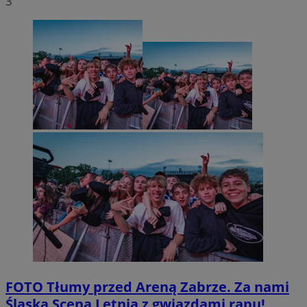
3
FOTO
Tłumy przed Areną Zabrze. Za nami
Śląska Scena Letnia z gwiazdami rapu!