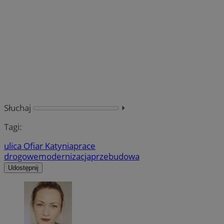
Słuchaj
⏵︎
Tagi:
ulica Ofiar Katynia
prace
drogowe
modernizacja
przebudowa
Udostępnij