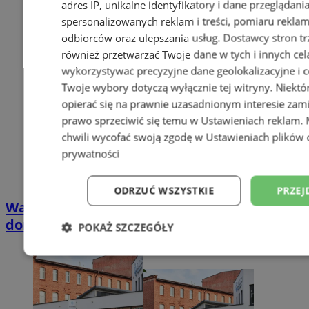
adres IP, unikalne identyfikatory i dane przeglądani
spersonalizowanych reklam i treści, pomiaru reklam i
odbiorców oraz ulepszania usług.
Dostawcy stron tr
również przetwarzać Twoje dane w tych i innych cel
wykorzystywać precyzyjne dane geolokalizacyjne i c
Twoje wybory dotyczą wyłącznie tej witryny. Niekt
opierać się na prawnie uzasadnionym interesie zami
prawo sprzeciwić się temu w
Ustawieniach reklam
.
chwili wycofać swoją zgodę w
Ustawieniach plików 
prywatności
ODRZUĆ WSZYSTKIE
PRZEJ
Wakacyjny wypoczynek nad Bałtykiem w
domkach Szmaragdowe Morze
POKAŻ SZCZEGÓŁY
Niezbędne
Wydajność
Targetowani