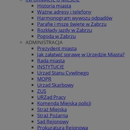
Historia miasta
Ważne adresy i telefony
Harmonogram wywozu odpadów
Parafie i msze święte w Zabrzu
Rozkłady jazdy w Zabrzu
Pogoda w Zabrzu
ADMINISTRACJA
Prezydent miasta
Jak załatwić sprawę w Urzędzie Miasta?
Rada miasta
INSTYTUCJE
Urząd Stanu Cywilnego
MOPR
Urząd Skarbowy
ZUS
URZąd Pracy
Komenda Miejska policji
Straż Miejska
Straż Pożarna
Sąd Rejonowy
Prokuratura Rejonowa