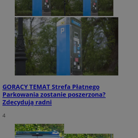
GORĄCY TEMAT
Strefa Płatnego
Parkowania zostanie poszerzona?
Zdecydują radni
4