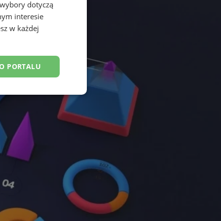
 wybory dotyczą
nym interesie
sz w każdej
DO PORTALU
esklasyfikowane
ane
owanie użytkownika i
j.