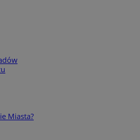
adów
zu
ie Miasta?