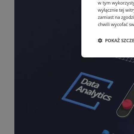
w tym wykorzysty
wyłącznie tej wi
zamiast na zgodz
chwili wycofać s
POKAŻ SZCZ
Niezbędne
Ni
Niezbędne pliki cook
zarządzanie kontem. 
Nazwa