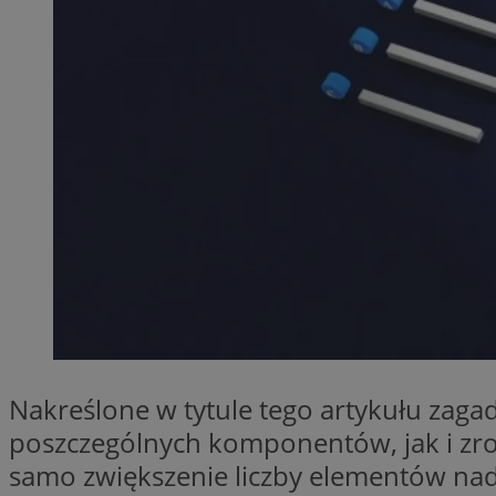
SessID
QeSessID
MvSessID
__cf_bm
__cf_bm
CookieScriptConse
VISITOR_PRIVACY_
Nakreślone w tytule tego artykułu zag
poszczególnych komponentów, jak i zrozu
samo zwiększenie liczby elementów nad