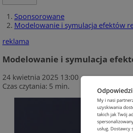
Sponsorowane
Modelowanie i symulacja efektów r
reklama
Modelowanie i symulacja efekt
24 kwietnia 2025 13:00
Czas czytania: 5 min.
Odpowiedzia
My i nasi partne
uzyskiwania dost
takich jak Twój a
spersonalizowanyc
usług.
Dostawcy s