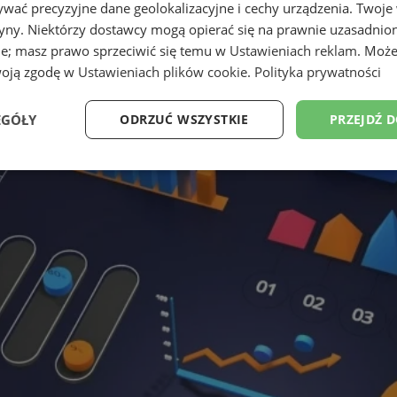
wać precyzyjne dane geolokalizacyjne i cechy urządzenia. Twoje
tryny. Niektórzy dostawcy mogą opierać się na prawnie uzasadnio
ie; masz prawo sprzeciwić się temu w
Ustawieniach reklam
. Może
woją zgodę w
Ustawieniach plików cookie
.
Polityka prywatności
EGÓŁY
ODRZUĆ WSZYSTKIE
PRZEJDŹ 
Wydajność
Targetowanie
Funkcjonalność
Ni
ezbędne
Wydajność
Targetowanie
Funkcjonalność
Niesklasyfikow
ie umożliwiają korzystanie z podstawowych funkcji strony internetowej, takich jak log
Bez niezbędnych plików cookie nie można prawidłowo korzystać ze strony internetowe
Provider
/
Okres
Opis
Domena
przechowywania