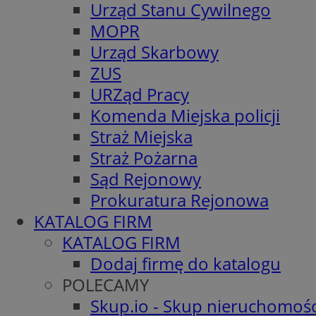
Urząd Stanu Cywilnego
MOPR
Urząd Skarbowy
ZUS
URZąd Pracy
Komenda Miejska policji
Straż Miejska
Straż Pożarna
Sąd Rejonowy
Prokuratura Rejonowa
KATALOG FIRM
KATALOG FIRM
Dodaj firmę do katalogu
POLECAMY
Skup.io - Skup nieruchomośc