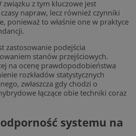
 związku z tym kluczowe jest
ywania
Opis
czasy napraw, lecz również czynniki
e, ponieważ to właśnie one w praktyce
godnie
erakcji
dancji.
ternetowej w celu
bleClick for
cjonalności strony
yświetlanie reklam w
t zastosowanie podejścia
ętrznej przez
rzez firmę
kownika. Można to
lowaniem stanów przejściowych.
firmy Microsoft.
 zaangażowania
ę w wielu różnych
ącej na ocenę prawdopodobieństwa
wą, pomagając
ie użytkowników.
izować wydajność
nienie rozkładów statystycznych
 jaki sposób
ernetowej, oraz
nego, zwłaszcza gdy chodzi o
waniem Microsoft
wy mógł zobaczyć
owywania informacji
ybrydowe łączące obie techniki coraz
dów stron w jedną
Click (którego
czy przeglądarka
alytics do
kie.
serii produktów
OpenX dla
 odporność systemu na
ie rzeczywistym od
ne określone
nia skuteczności, a
k cookie
 którego używamy do
zenia w różnych
j do wewnętrznej