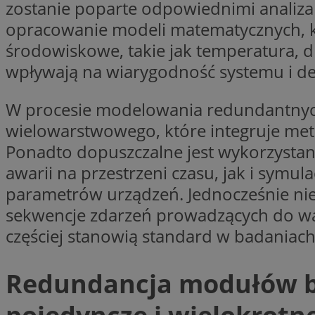
zostanie poparte odpowiednimi analiza
Nazwa
opracowanie modeli matematycznych, któ
Nazwa
ustat_xq6z219uw9
środowiskowe, takie jak temperatura, d
Nazwa
__Secure-YNID
_clck
wpływają na wiarygodność systemu i de
__gads
W procesie modelowania redundantnych
FCCDCF
MUID
wielowarstwowego, które integruje me
__eoi
Ponadto dopuszczalne jest wykorzysta
awarii na przestrzeni czasu, jak i symu
ANONCHK
parametrów urządzeń. Jednocześnie nie
_clsk
sekwencje zdarzeń prowadzących do war
test_cookie
częściej stanowią standard w badaniac
_ga_NBM6HFESG6
_fbp
OAID
Redundancja modułów b
MR