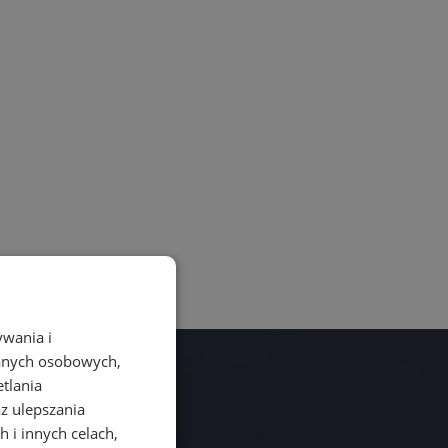
ywania i
danych osobowych,
etlania
az ulepszania
 i innych celach,