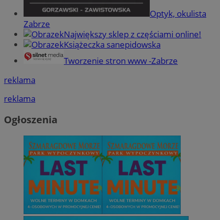
Optyk, okulista
Zabrze
Największy sklep z częściami online!
Książeczka sanepidowska
Tworzenie stron www -Zabrze
reklama
reklama
Ogłoszenia