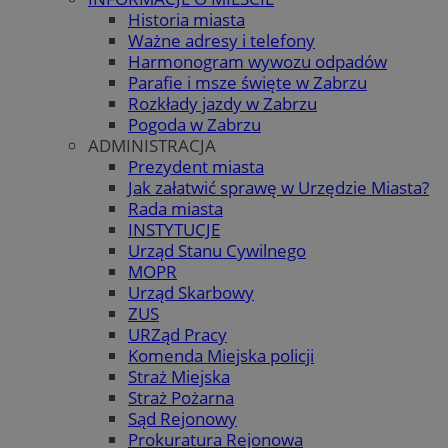
Historia miasta
Ważne adresy i telefony
Harmonogram wywozu odpadów
Parafie i msze święte w Zabrzu
Rozkłady jazdy w Zabrzu
Pogoda w Zabrzu
ADMINISTRACJA
Prezydent miasta
Jak załatwić sprawę w Urzędzie Miasta?
Rada miasta
INSTYTUCJE
Urząd Stanu Cywilnego
MOPR
Urząd Skarbowy
ZUS
URZąd Pracy
Komenda Miejska policji
Straż Miejska
Straż Pożarna
Sąd Rejonowy
Prokuratura Rejonowa