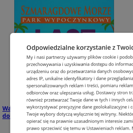
Odpowiedzialne korzystanie z Twoi
My i nasi partnerzy używamy plików cookie i podob
przechowywania i uzyskiwania dostępu do informac
urządzeniu oraz do przetwarzania danych osobowych
adres IP, unikalne identyfikatory i dane przeglądani
spersonalizowanych reklam i treści, pomiaru reklam i
odbiorców oraz ulepszania usług.
Dostawcy stron tr
również przetwarzać Twoje dane w tych i innych cel
wykorzystywać precyzyjne dane geolokalizacyjne i c
Wakacyjny wypoczynek nad Bałtykiem w
Twoje wybory dotyczą wyłącznie tej witryny. Niekt
domkach Szmaragdowe Morze
opierać się na prawnie uzasadnionym interesie zami
prawo sprzeciwić się temu w
Ustawieniach reklam
.