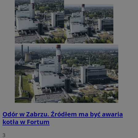
Odór w Zabrzu. Źródłem ma być awaria
kotła w Fortum
3