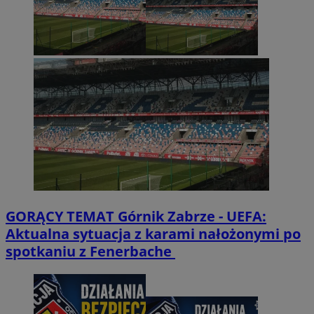
GORĄCY TEMAT
Górnik Zabrze - UEFA:
Aktualna sytuacja z karami nałożonymi po
spotkaniu z Fenerbache