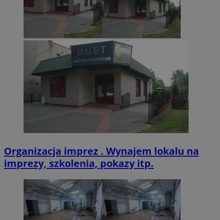
sekund
Inc.
.twitter.com
CookieScriptConsent
4 tygodnie 2 dn
CookieScript
zabrze.com.pl
Organizacja imprez . Wynajem lokalu na
imprezy, szkolenia, pokazy itp.
VISITOR_PRIVACY_METADATA
5 miesięcy 4
YouTube
tygodnie
.youtube.com