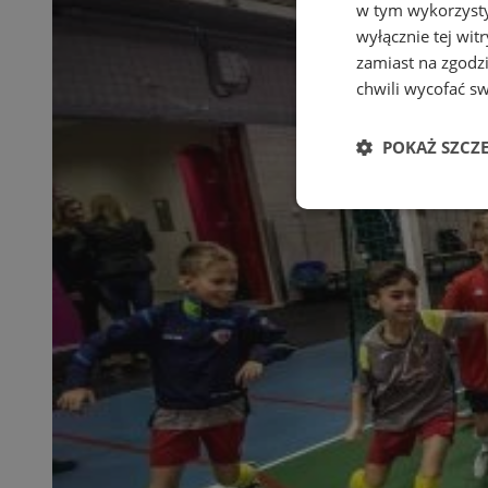
w tym wykorzysty
wyłącznie tej wi
zamiast na zgodz
chwili wycofać s
POKAŻ SZCZ
Niezbędne
Ni
Niezbędne pliki cook
zarządzanie kontem. 
Nazwa