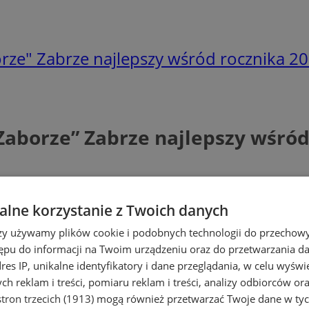
ze" Zabrze najlepszy wśród rocznika 20
aborze” Zabrze najlepszy wśród 
lne korzystanie z Twoich danych
rzy używamy plików cookie i podobnych technologii do przechow
ępu do informacji na Twoim urządzeniu oraz do przetwarzania 
dres IP, unikalne identyfikatory i dane przeglądania, w celu wyświ
h reklam i treści, pomiaru reklam i treści, analizy odbiorców or
tron trzecich (1913)
mogą również przetwarzać Twoje dane w tych