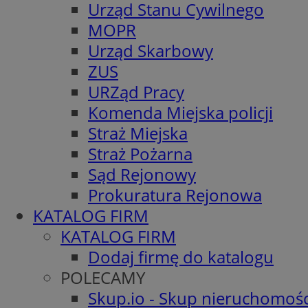
Urząd Stanu Cywilnego
MOPR
Urząd Skarbowy
ZUS
URZąd Pracy
Komenda Miejska policji
Straż Miejska
Straż Pożarna
Sąd Rejonowy
Prokuratura Rejonowa
KATALOG FIRM
KATALOG FIRM
Dodaj firmę do katalogu
POLECAMY
Skup.io - Skup nieruchomośc