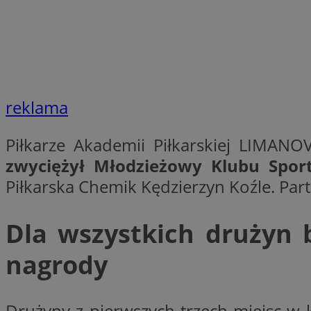
Nazwa
Nazwa
ustat_xq6z219uw9
Nazwa
__Secure-YNID
_clck
__gads
reklama
FCCDCF
MUID
Piłkarze Akademii Piłkarskiej LIMANO
__eoi
zwyciężył Młodzieżowy Klubu Spor
ANONCHK
Piłkarska Chemik Kędzierzyn Koźle. Pa
_clsk
test_cookie
Dla wszystkich drużyn 
_ga_NBM6HFESG6
nagrody
_fbp
OAID
MR
Drużyny z pierwszych trzech miejsc w 