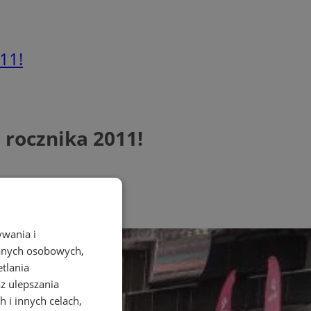
11!
rocznika 2011!
ywania i
danych osobowych,
etlania
az ulepszania
 i innych celach,