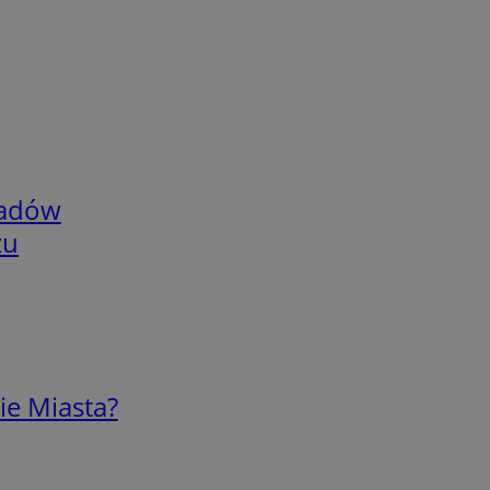
adów
zu
ie Miasta?