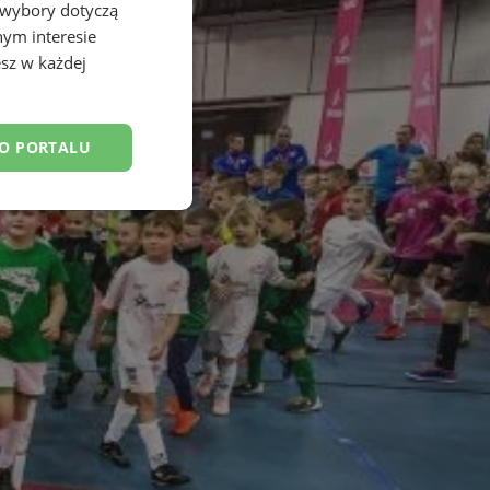
 wybory dotyczą
nym interesie
sz w każdej
DO PORTALU
esklasyfikowane
ane
owanie użytkownika i
j.