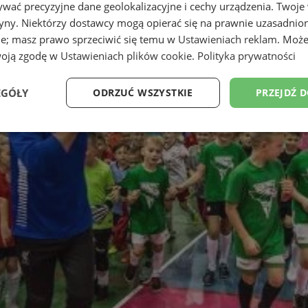
wać precyzyjne dane geolokalizacyjne i cechy urządzenia. Twoje
tryny. Niektórzy dostawcy mogą opierać się na prawnie uzasadnio
ie; masz prawo sprzeciwić się temu w
Ustawieniach reklam
. Może
woją zgodę w
Ustawieniach plików cookie
.
Polityka prywatności
EGÓŁY
ODRZUĆ WSZYSTKIE
PRZEJDŹ 
Wydajność
Targetowanie
Funkcjonalność
Ni
ezbędne
Wydajność
Targetowanie
Funkcjonalność
Niesklasyfikow
ie umożliwiają korzystanie z podstawowych funkcji strony internetowej, takich jak log
Bez niezbędnych plików cookie nie można prawidłowo korzystać ze strony internetowe
Provider
/
Okres
Opis
Domena
przechowywania