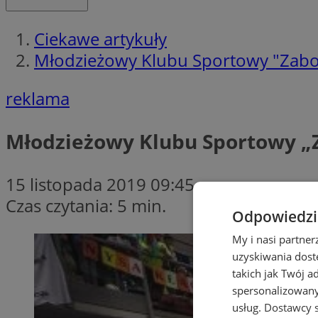
Ciekawe artykuły
Młodzieżowy Klubu Sportowy "Zabor
reklama
Młodzieżowy Klubu Sportowy „Z
15 listopada 2019 09:45
Czas czytania: 5 min.
Odpowiedzia
My i nasi partne
uzyskiwania dost
takich jak Twój a
spersonalizowanyc
usług.
Dostawcy s