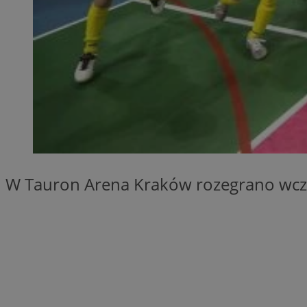
SessID
QeSessID
MvSessID
__cf_bm
__cf_bm
CookieScriptConse
W Tauron Arena Kraków rozegrano wczor
VISITOR_PRIVACY_