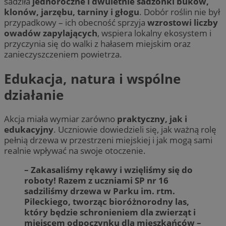
sadziła
jednoroczne i dwuletnie sadzonki buków,
klonów, jarzębu, tarniny i głogu
. Dobór roślin nie był
przypadkowy – ich obecność sprzyja
wzrostowi liczby
owadów zapylających
, wspiera lokalny ekosystem i
przyczynia się do walki z hałasem miejskim oraz
zanieczyszczeniem powietrza.
Edukacja, natura i wspólne
działanie
Akcja miała wymiar zarówno
praktyczny, jak i
edukacyjny
. Uczniowie dowiedzieli się, jak ważną rolę
pełnią drzewa w przestrzeni miejskiej i jak mogą sami
realnie wpływać na swoje otoczenie.
– Zakasaliśmy rękawy i wzięliśmy się do
roboty! Razem z uczniami SP nr 16
sadziliśmy drzewa w Parku im. rtm.
Pileckiego, tworząc bioróżnorodny las,
który będzie schronieniem dla zwierząt i
miejscem odpoczynku dla mieszkańców –