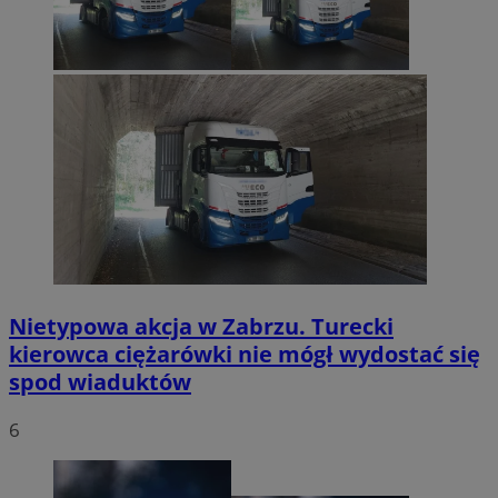
Nietypowa akcja w Zabrzu. Turecki
kierowca ciężarówki nie mógł wydostać się
spod wiaduktów
6