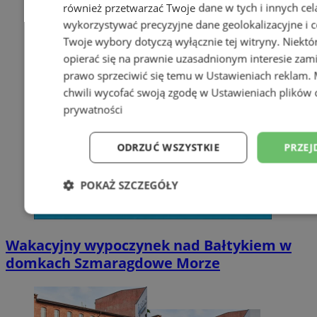
również przetwarzać Twoje dane w tych i innych cel
wykorzystywać precyzyjne dane geolokalizacyjne i c
Twoje wybory dotyczą wyłącznie tej witryny. Niekt
opierać się na prawnie uzasadnionym interesie zami
prawo sprzeciwić się temu w
Ustawieniach reklam
.
chwili wycofać swoją zgodę w
Ustawieniach plików 
prywatności
ODRZUĆ WSZYSTKIE
PRZEJ
POKAŻ SZCZEGÓŁY
Niezbędne
Wydajność
Targetowani
Wakacyjny wypoczynek nad Bałtykiem w
domkach Szmaragdowe Morze
Niesklasyfikowane