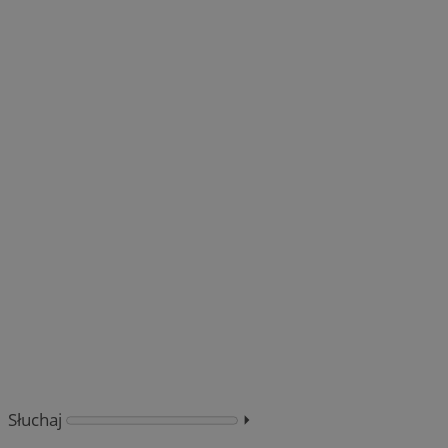
Słuchaj
⏵︎