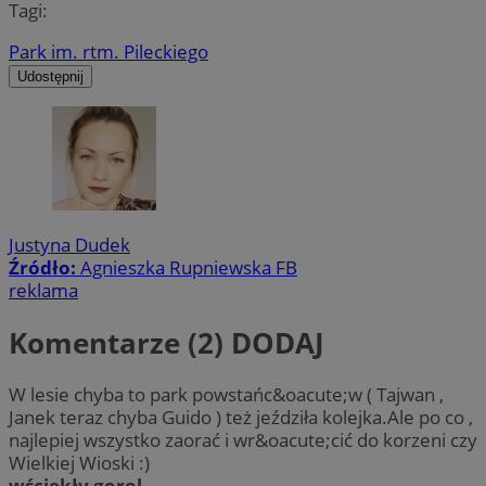
Tagi:
Park im. rtm. Pileckiego
Udostępnij
Justyna Dudek
Źródło:
Agnieszka Rupniewska FB
reklama
Komentarze (2)
DODAJ
W lesie chyba to park powstańc&oacute;w ( Tajwan ,
Janek teraz chyba Guido ) też jeździła kolejka.Ale po co ,
najlepiej wszystko zaorać i wr&oacute;cić do korzeni czy
Wielkiej Wioski :)
wściekły gorol.