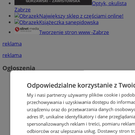
Optyk, okulista
Zabrze
Największy sklep z częściami online!
Książeczka sanepidowska
Tworzenie stron www -Zabrze
reklama
reklama
Ogłoszenia
Odpowiedzialne korzystanie z Twoi
My i nasi partnerzy używamy plików cookie i podob
przechowywania i uzyskiwania dostępu do informac
urządzeniu oraz do przetwarzania danych osobowych
adres IP, unikalne identyfikatory i dane przeglądani
spersonalizowanych reklam i treści, pomiaru reklam i
odbiorców oraz ulepszania usług.
Dostawcy stron tr