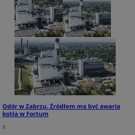
Odór w Zabrzu. Źródłem ma być awaria
kotła w Fortum
3