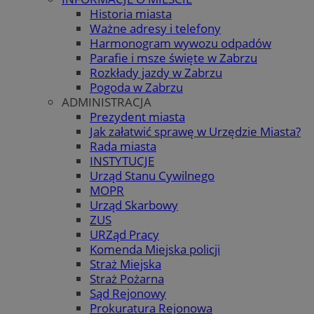
Historia miasta
Ważne adresy i telefony
Harmonogram wywozu odpadów
Parafie i msze święte w Zabrzu
Rozkłady jazdy w Zabrzu
Pogoda w Zabrzu
ADMINISTRACJA
Prezydent miasta
Jak załatwić sprawę w Urzędzie Miasta?
Rada miasta
INSTYTUCJE
Urząd Stanu Cywilnego
MOPR
Urząd Skarbowy
ZUS
URZąd Pracy
Komenda Miejska policji
Straż Miejska
Straż Pożarna
Sąd Rejonowy
Prokuratura Rejonowa