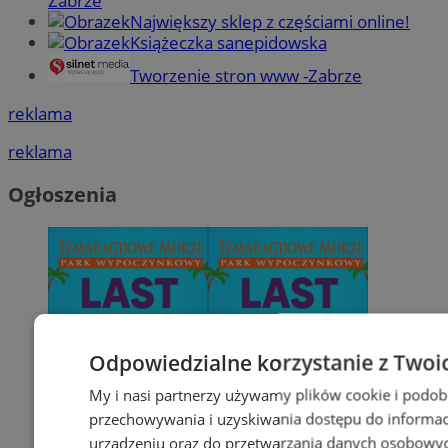
Zabrze
Największy sklep z częściami online!
Książeczka sanepidowska
Tworzenie stron www -Zabrze
reklama
reklama
Ogłoszenia
Odpowiedzialne korzystanie z Twoi
My i nasi partnerzy używamy plików cookie i podob
przechowywania i uzyskiwania dostępu do informac
urządzeniu oraz do przetwarzania danych osobowych