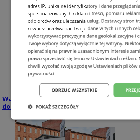
adres IP, unikalne identyfikatory i dane przeglądani
spersonalizowanych reklam i treści, pomiaru reklam i
odbiorców oraz ulepszania usług.
Dostawcy stron tr
również przetwarzać Twoje dane w tych i innych cel
wykorzystywać precyzyjne dane geolokalizacyjne i c
Twoje wybory dotyczą wyłącznie tej witryny. Niekt
opierać się na prawnie uzasadnionym interesie zami
prawo sprzeciwić się temu w
Ustawieniach reklam
.
chwili wycofać swoją zgodę w
Ustawieniach plików 
prywatności
ODRZUĆ WSZYSTKIE
PRZEJ
Wakacyjny wypoczynek nad Bałtykiem w
domkach Szmaragdowe Morze
POKAŻ SZCZEGÓŁY
Niezbędne
Wydajność
Targetowani