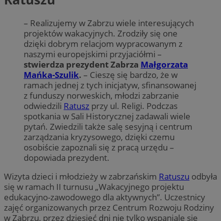
– Realizujemy w Zabrzu wiele interesujących
projektów wakacyjnych. Zrodziły się one
dzięki dobrym relacjom wypracowanym z
naszymi europejskimi przyjaciółmi –
stwierdza prezydent Zabrza
Małgorzata
Mańka-Szulik
.
– Cieszę się bardzo, że w
ramach jednej z tych inicjatyw, sfinansowanej
z funduszy norweskich, młodzi zabrzanie
odwiedzili
Ratusz
przy ul. Religi. Podczas
spotkania w Sali Historycznej zadawali wiele
pytań. Zwiedzili także salę sesyjną i centrum
zarządzania kryzysowego, dzięki czemu
osobiście zapoznali się z pracą urzędu –
dopowiada prezydent.
Wizyta dzieci i młodzieży w zabrzańskim
Ratuszu
odbyła
się w ramach II turnusu „Wakacyjnego projektu
edukacyjno-zawodowego dla aktywnych”. Uczestnicy
zajęć organizowanych przez Centrum Rozwoju Rodziny
w Zabrzu, przez dziesięć dni nie tylko wspaniale się