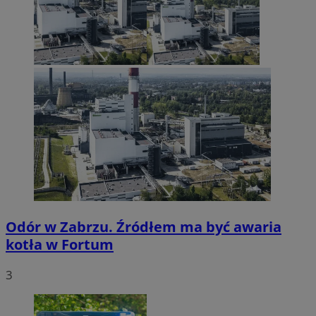
Odór w Zabrzu. Źródłem ma być awaria
kotła w Fortum
3