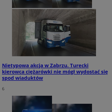
Nietypowa akcja w Zabrzu. Turecki
kierowca ciężarówki nie mógł wydostać się
spod wiaduktów
6