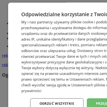
Odpowiedzialne korzystanie z Twoi
My i nasi partnerzy używamy plików cookie i podob
Optyk, okulista
przechowywania i uzyskiwania dostępu do informac
Zabrze
Największy sklep z częściami online!
urządzeniu oraz do przetwarzania danych osobowych
Książeczka sanepidowska
adres IP, unikalne identyfikatory i dane przeglądani
spersonalizowanych reklam i treści, pomiaru reklam i
Tworzenie stron www -Zabrze
odbiorców oraz ulepszania usług.
Dostawcy stron tr
reklama
również przetwarzać Twoje dane w tych i innych cel
wykorzystywać precyzyjne dane geolokalizacyjne i c
reklama
Twoje wybory dotyczą wyłącznie tej witryny. Niekt
opierać się na prawnie uzasadnionym interesie zami
Ogłoszenia
prawo sprzeciwić się temu w
Ustawieniach reklam
.
chwili wycofać swoją zgodę w
Ustawieniach plików 
prywatności
ODRZUĆ WSZYSTKIE
PRZEJ