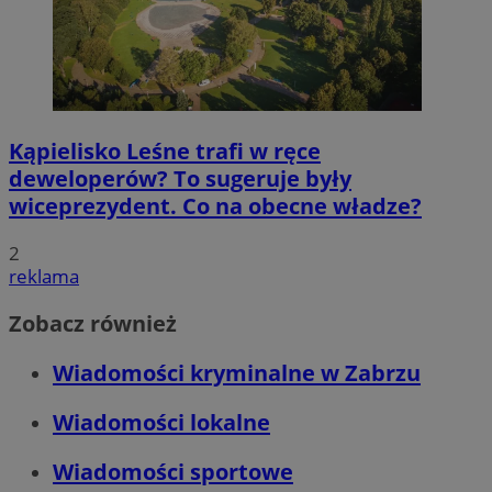
Kąpielisko Leśne trafi w ręce
deweloperów? To sugeruje były
wiceprezydent. Co na obecne władze?
2
reklama
Zobacz również
Wiadomości kryminalne w Zabrzu
Wiadomości lokalne
Wiadomości sportowe