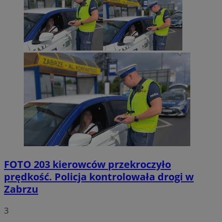
FOTO
203 kierowców przekroczyło
prędkość. Policja kontrolowała drogi w
Zabrzu
3