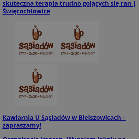
skuteczna terapia trudno gojących się ran |
Świętochłowice
CookieScriptConsent
4 tygodnie 2 dn
CookieScript
zabrze.com.pl
VISITOR_PRIVACY_METADATA
5 miesięcy 4
YouTube
tygodnie
.youtube.com
Kawiarnia U Sąsiadów w Bielszowicach –
zapraszamy!