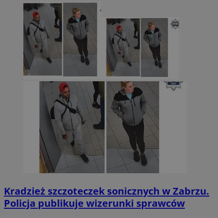
Kradzież szczoteczek sonicznych w Zabrzu.
Policja publikuje wizerunki sprawców