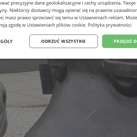
wać precyzyjne dane geolokalizacyjne i cechy urządzenia. Twoje
tryny. Niektórzy dostawcy mogą opierać się na prawnie uzasadnio
ie; masz prawo sprzeciwić się temu w
Ustawieniach reklam
. Może
woją zgodę w
Ustawieniach plików cookie
.
Polityka prywatności
EGÓŁY
ODRZUĆ WSZYSTKIE
PRZEJDŹ 
Wydajność
Targetowanie
Funkcjonalność
Ni
ezbędne
Wydajność
Targetowanie
Funkcjonalność
Niesklasyfikow
ie umożliwiają korzystanie z podstawowych funkcji strony internetowej, takich jak log
Bez niezbędnych plików cookie nie można prawidłowo korzystać ze strony internetowe
Provider
/
Okres
Opis
Domena
przechowywania