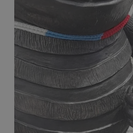
SessID
QeSessID
MvSessID
__cf_bm
__cf_bm
CookieScriptConse
VISITOR_PRIVACY_