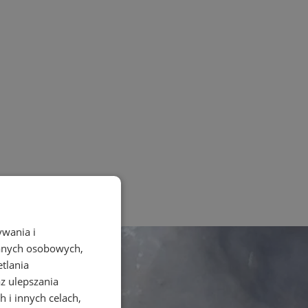
ywania i
danych osobowych,
etlania
az ulepszania
 i innych celach,