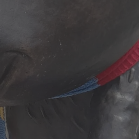
ator sesji.
ator sesji.
ator sesji.
 ludzi i botów. Jest
j, ponieważ
tów na temat
j.
 ludzi i botów. Jest
j, ponieważ
tów na temat
j.
usługę Cookie-
rencji dotyczących
est to konieczne,
działał poprawnie.
cje o zgodzie
h dotyczących
tryny. Rejestruje
ci i ustawień
ie w kolejnych
nie musi ponownie
 zwiększa wygodę i
ych.