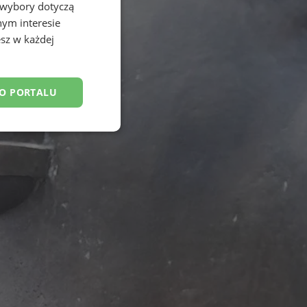
 wybory dotyczą
nym interesie
sz w każdej
DO PORTALU
esklasyfikowane
ane
owanie użytkownika i
j.