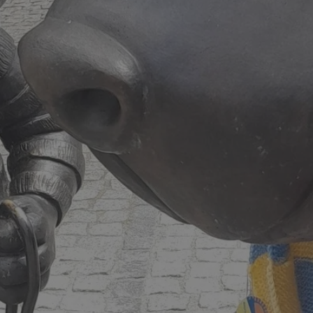
zabrze.com.pl
1 rok
Ten plik cookie przechowuje identyfik
zabrze.com.pl
1 rok
Ten plik cookie przechowuje identyfik
zabrze.com.pl
1 rok
Ten plik cookie przechowuje identyfik
29 minut 53
Ten plik cookie służy do rozróżniania
Cloudflare
sekundy
to korzystne dla strony internetowe
Inc.
umożliwia tworzenie ważnych rapor
.x.com
korzystania z jej witryny internetowe
29 minut 55
Ten plik cookie służy do rozróżniania
Cloudflare
sekund
to korzystne dla strony internetowe
Inc.
umożliwia tworzenie ważnych rapor
.twitter.com
korzystania z jej witryny internetowe
nt
4 tygodnie 2 dni
Ten plik cookie jest używany przez 
CookieScript
Script.com do zapamiętywania prefe
zabrze.com.pl
zgody użytkownika na pliki cookie. J
aby baner cookie Cookie-Script.com 
Google Privacy Policy
METADATA
5 miesięcy 4
Ten plik cookie przechowuje informa
YouTube
tygodnie
użytkownika oraz jego preferencjac
.youtube.com
prywatności podczas korzystania z wi
wybory dotyczące polityki prywatnoś
zgody, zapewniając ich przestrzegan
wizytach. Dzięki temu użytkownik 
konfigurować swoich preferencji, co
zgodność z regulacjami ochrony dan