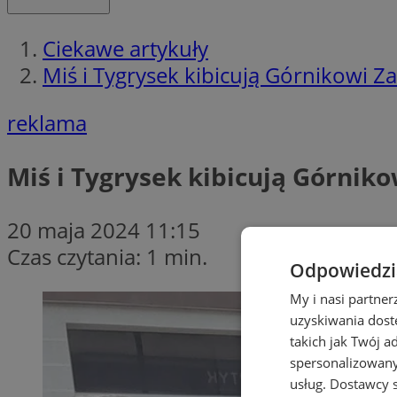
Ciekawe artykuły
Miś i Tygrysek kibicują Górnikowi Z
reklama
Miś i Tygrysek kibicują Górnik
20 maja 2024 11:15
Czas czytania: 1 min.
Odpowiedzia
My i nasi partne
uzyskiwania dost
takich jak Twój a
spersonalizowanyc
usług.
Dostawcy s