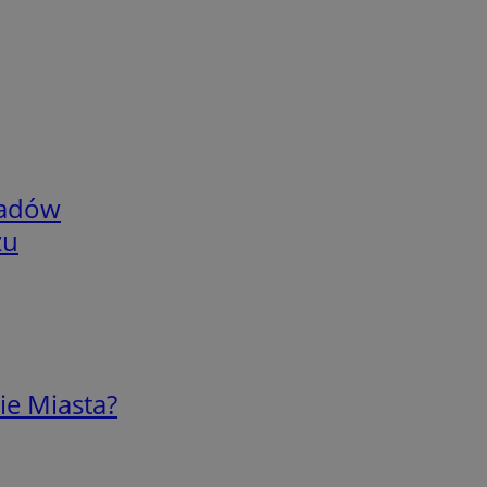
adów
zu
ie Miasta?