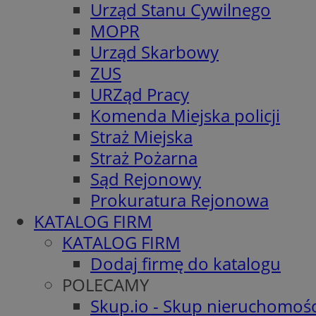
Urząd Stanu Cywilnego
MOPR
Urząd Skarbowy
ZUS
URZąd Pracy
Komenda Miejska policji
Straż Miejska
Straż Pożarna
Sąd Rejonowy
Prokuratura Rejonowa
KATALOG FIRM
KATALOG FIRM
Dodaj firmę do katalogu
POLECAMY
Skup.io - Skup nieruchomośc