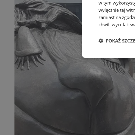
w tym wykorzysty
wyłącznie tej wi
zamiast na zgodz
chwili wycofać s
POKAŻ SZCZ
Niezbędne
Ni
Niezbędne pliki cook
zarządzanie kontem. 
Nazwa