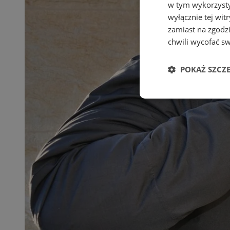
w tym wykorzysty
wyłącznie tej wi
zamiast na zgodz
chwili wycofać s
POKAŻ SZCZ
Niezbędne
Ni
Niezbędne pliki cook
zarządzanie kontem. 
Nazwa