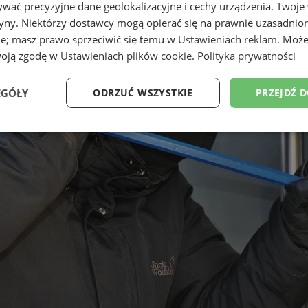
wać precyzyjne dane geolokalizacyjne i cechy urządzenia. Twoje
tryny. Niektórzy dostawcy mogą opierać się na prawnie uzasadnio
ie; masz prawo sprzeciwić się temu w
Ustawieniach reklam
. Może
woją zgodę w
Ustawieniach plików cookie
.
Polityka prywatności
EGÓŁY
ODRZUĆ WSZYSTKIE
PRZEJDŹ 
Wydajność
Targetowanie
Funkcjonalność
Ni
ezbędne
Wydajność
Targetowanie
Funkcjonalność
Niesklasyfikow
ie umożliwiają korzystanie z podstawowych funkcji strony internetowej, takich jak log
Bez niezbędnych plików cookie nie można prawidłowo korzystać ze strony internetowe
Provider
/
Okres
Opis
Domena
przechowywania