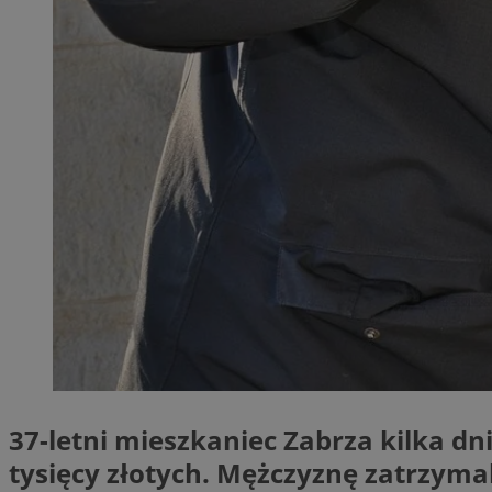
SessID
QeSessID
MvSessID
__cf_bm
__cf_bm
CookieScriptConse
VISITOR_PRIVACY_
37-letni mieszkaniec Zabrza kilka dn
tysięcy złotych. Mężczyznę zatrzymali