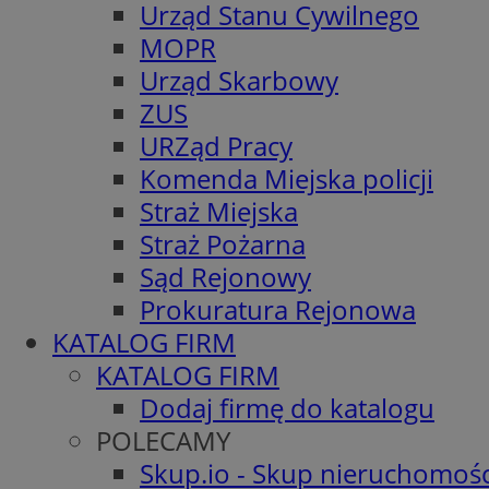
Urząd Stanu Cywilnego
MOPR
Urząd Skarbowy
ZUS
URZąd Pracy
Komenda Miejska policji
Straż Miejska
Straż Pożarna
Sąd Rejonowy
Prokuratura Rejonowa
KATALOG FIRM
KATALOG FIRM
Dodaj firmę do katalogu
POLECAMY
Skup.io - Skup nieruchomośc