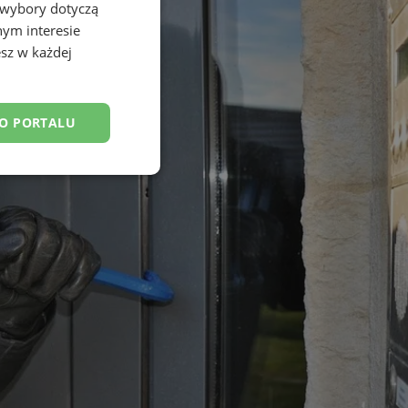
 wybory dotyczą
nym interesie
sz w każdej
DO PORTALU
esklasyfikowane
ane
owanie użytkownika i
j.