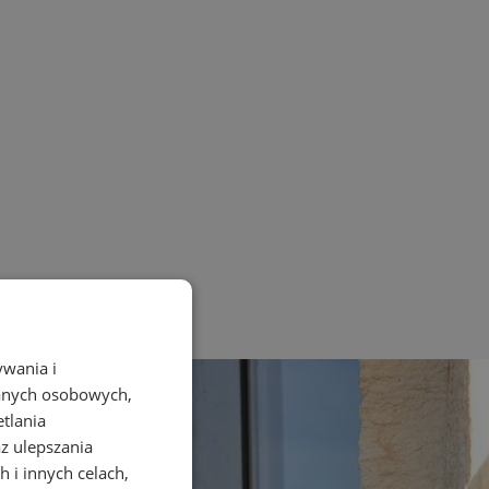
ywania i
danych osobowych,
etlania
az ulepszania
 i innych celach,