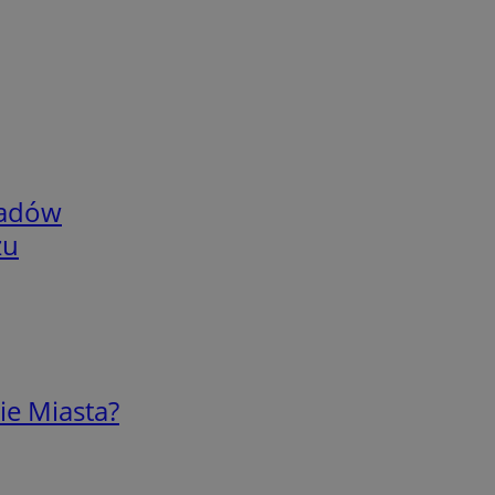
adów
zu
ie Miasta?