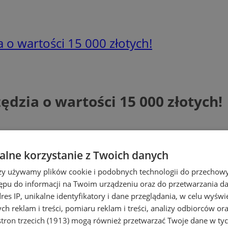
 o wartości 15 000 złotych!
dzia o wartości 15 000 złotych!
lne korzystanie z Twoich danych
rzy używamy plików cookie i podobnych technologii do przechow
ępu do informacji na Twoim urządzeniu oraz do przetwarzania 
dres IP, unikalne identyfikatory i dane przeglądania, w celu wyświ
h reklam i treści, pomiaru reklam i treści, analizy odbiorców or
tron trzecich (1913)
mogą również przetwarzać Twoje dane w tych