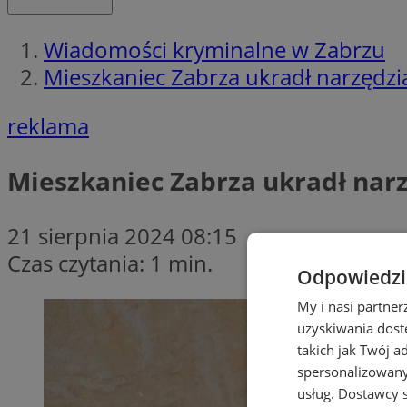
Wiadomości kryminalne w Zabrzu
Mieszkaniec Zabrza ukradł narzędzia
reklama
Mieszkaniec Zabrza ukradł narzę
21 sierpnia 2024 08:15
Czas czytania: 1 min.
Odpowiedzia
My i nasi partne
uzyskiwania dost
takich jak Twój a
spersonalizowanyc
usług.
Dostawcy s