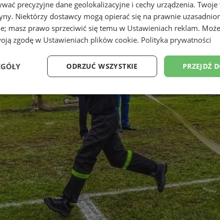
wać precyzyjne dane geolokalizacyjne i cechy urządzenia. Twoje
tryny. Niektórzy dostawcy mogą opierać się na prawnie uzasadnio
ie; masz prawo sprzeciwić się temu w
Ustawieniach reklam
. Może
woją zgodę w
Ustawieniach plików cookie
.
Polityka prywatności
EGÓŁY
ODRZUĆ WSZYSTKIE
PRZEJDŹ 
Wydajność
Targetowanie
Funkcjonalność
Ni
ezbędne
Wydajność
Targetowanie
Funkcjonalność
Niesklasyfikow
ie umożliwiają korzystanie z podstawowych funkcji strony internetowej, takich jak log
Bez niezbędnych plików cookie nie można prawidłowo korzystać ze strony internetowe
Provider
/
Okres
Opis
Domena
przechowywania