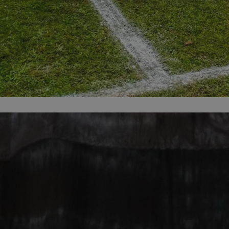
zabrze.com.pl
1 rok
Ten plik cookie przechowuje identyfik
zabrze.com.pl
1 rok
Ten plik cookie przechowuje identyfik
zabrze.com.pl
1 rok
Ten plik cookie przechowuje identyfik
29 minut 53
Ten plik cookie służy do rozróżniania
Cloudflare
sekundy
to korzystne dla strony internetowe
Inc.
umożliwia tworzenie ważnych rapor
.x.com
korzystania z jej witryny internetowe
29 minut 55
Ten plik cookie służy do rozróżniania
Cloudflare
sekund
to korzystne dla strony internetowe
Inc.
umożliwia tworzenie ważnych rapor
.twitter.com
korzystania z jej witryny internetowe
nt
4 tygodnie 2 dni
Ten plik cookie jest używany przez 
CookieScript
Script.com do zapamiętywania prefe
zabrze.com.pl
zgody użytkownika na pliki cookie. J
aby baner cookie Cookie-Script.com 
Google Privacy Policy
METADATA
5 miesięcy 4
Ten plik cookie przechowuje informa
YouTube
tygodnie
użytkownika oraz jego preferencjac
.youtube.com
prywatności podczas korzystania z wi
wybory dotyczące polityki prywatnoś
zgody, zapewniając ich przestrzegan
wizytach. Dzięki temu użytkownik 
konfigurować swoich preferencji, co
zgodność z regulacjami ochrony dan