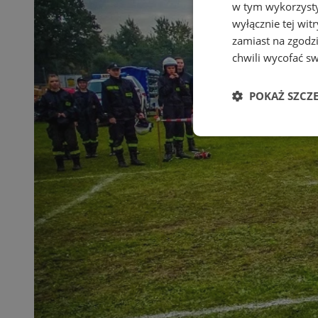
w tym wykorzysty
wyłącznie tej wi
zamiast na zgodz
chwili wycofać s
POKAŻ SZCZ
Niezbędne
Ni
Niezbędne pliki cook
zarządzanie kontem. 
Nazwa