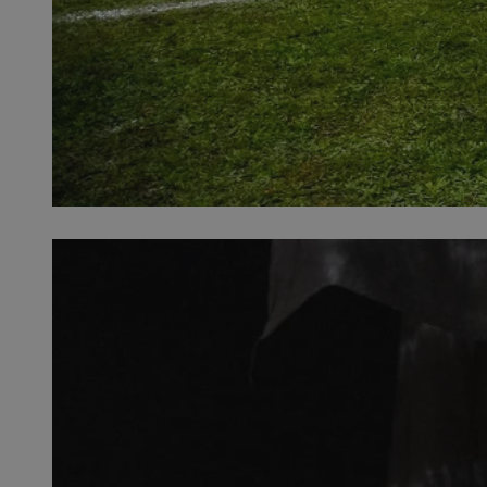
SessID
QeSessID
MvSessID
__cf_bm
__cf_bm
CookieScriptConse
VISITOR_PRIVACY_