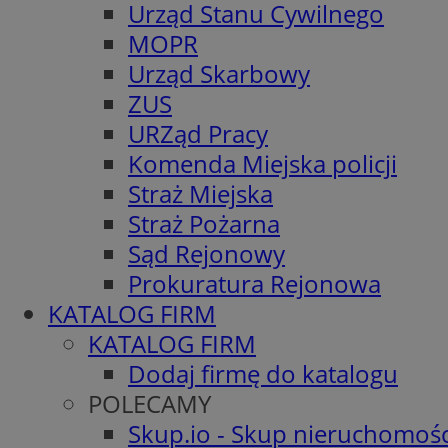
Urząd Stanu Cywilnego
MOPR
Urząd Skarbowy
ZUS
URZąd Pracy
Komenda Miejska policji
Straż Miejska
Straż Pożarna
Sąd Rejonowy
Prokuratura Rejonowa
KATALOG FIRM
KATALOG FIRM
Dodaj firmę do katalogu
POLECAMY
Skup.io - Skup nieruchomośc