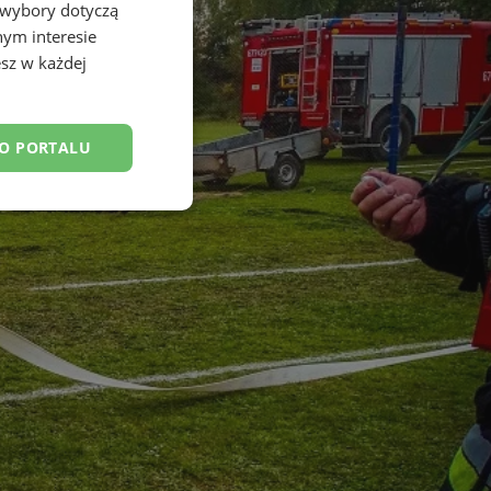
 wybory dotyczą
nym interesie
sz w każdej
DO PORTALU
esklasyfikowane
ane
owanie użytkownika i
j.