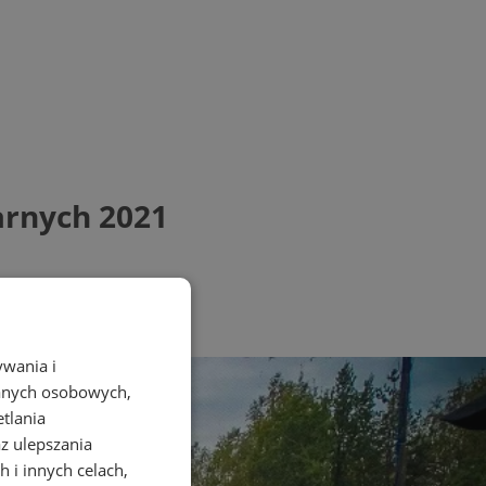
arnych 2021
ywania i
danych osobowych,
etlania
az ulepszania
 i innych celach,