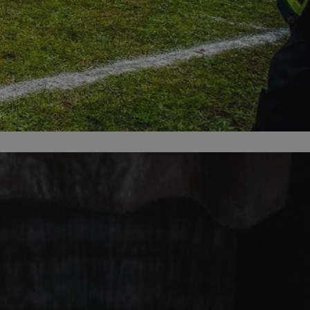
ator sesji.
ator sesji.
ator sesji.
 ludzi i botów. Jest
j, ponieważ
tów na temat
j.
 ludzi i botów. Jest
j, ponieważ
tów na temat
j.
usługę Cookie-
rencji dotyczących
est to konieczne,
działał poprawnie.
cje o zgodzie
h dotyczących
tryny. Rejestruje
ci i ustawień
ie w kolejnych
nie musi ponownie
 zwiększa wygodę i
ych.