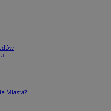
adów
zu
ie Miasta?