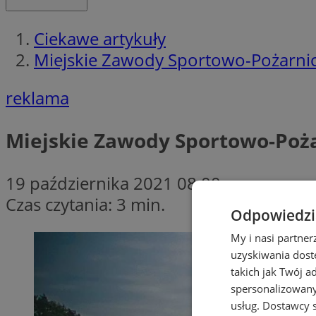
Ciekawe artykuły
Miejskie Zawody Sportowo-Pożarnic
reklama
Miejskie Zawody Sportowo-Poża
19 października 2021 08:00
Czas czytania: 3 min.
Odpowiedzia
My i nasi partne
uzyskiwania dost
takich jak Twój a
spersonalizowanyc
usług.
Dostawcy s