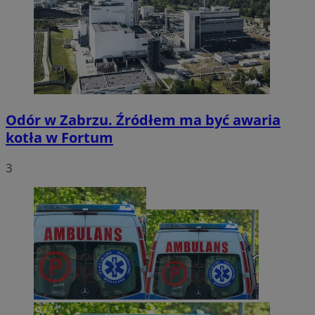
Odór w Zabrzu. Źródłem ma być awaria
kotła w Fortum
3