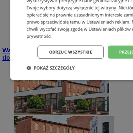
wykorzystywać precyzyjne dane geolokalizacyjne i c
Twoje wybory dotyczą wyłącznie tej witryny. Niekt
opierać się na prawnie uzasadnionym interesie zami
prawo sprzeciwić się temu w
Ustawieniach reklam
.
chwili wycofać swoją zgodę w
Ustawieniach plików 
prywatności
Wakacyjny wypoczynek nad Bałtykiem w
ODRZUĆ WSZYSTKIE
PRZEJ
domkach Szmaragdowe Morze
POKAŻ SZCZEGÓŁY
Niezbędne
Wydajność
Targetowani
Niesklasyfikowane