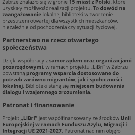
Zabrze znalazło się w gronie
15 miast z Polski
, które
uzyskały możliwość realizacji projektu. To
dowód na
zaangażowanie
lokalnej biblioteki w tworzenie
przestrzeni otwartej dla wszystkich mieszkańców,
niezależnie od pochodzenia czy sytuacji życiowej.
Partnerstwo na rzecz otwartego
społeczeństwa
Dzięki współpracy z
samorządem oraz organizacjami
pozarządowymi
, w ramach projektu „LiBri” w Zabrzu
powstaną
programy wsparcia dostosowane do
potrzeb zarówno migrantów, jak i społeczności
lokalnej
. Biblioteki staną się
miejscem budowania
dialogu i wzajemnego zrozumienia
.
Patronat i finansowanie
Projekt
„LiBri”
jest współfinansowany ze środków
Unii
Europejskiej w ramach Funduszu Azylu, Migracji i
Integracji UE 2021-2027
. Patronat nad nim objęło