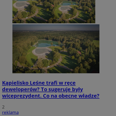
Kąpielisko Leśne trafi w ręce
deweloperów? To sugeruje były
wiceprezydent. Co na obecne władze?
2
reklama