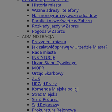
Historia miasta
Ważne adresy i telefony
Harmonogram wywozu odpadów
Parafie i msze święte w Zabrzu
Rozkłady jazdy w Zabrzu
Pogoda w Zabrzu
ADMINISTRACJA
Prezydent miasta
Jak załatwić sprawę w Urzędzie Miasta?
Rada miasta
INSTYTUCJE
Urząd Stanu Cywilnego
MOPR
Urząd Skarbowy
ZUS
URZąd Pracy
Komenda Miejska policji
Straż Miejska
Straż Pożarna
Sąd Rejonowy
Prokuratura Rejonowa