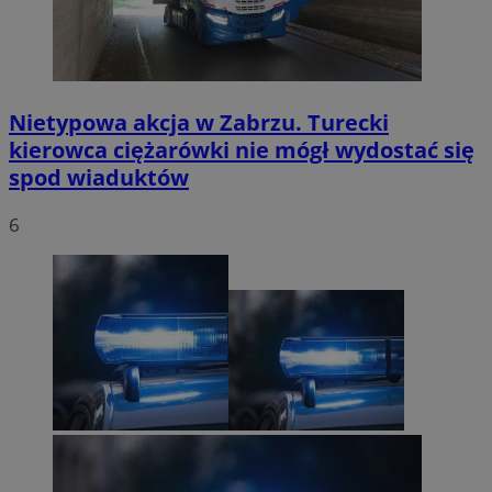
Nietypowa akcja w Zabrzu. Turecki
kierowca ciężarówki nie mógł wydostać się
spod wiaduktów
6