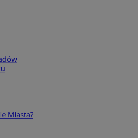
adów
zu
ie Miasta?