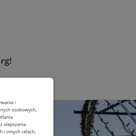
rg!
ywania i
danych osobowych,
etlania
az ulepszania
 i innych celach,