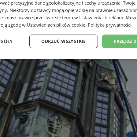
wać precyzyjne dane geolokalizacyjne i cechy urządzenia. Twoje
tryny. Niektórzy dostawcy mogą opierać się na prawnie uzasadnio
ie; masz prawo sprzeciwić się temu w
Ustawieniach reklam
. Może
woją zgodę w
Ustawieniach plików cookie
.
Polityka prywatności
EGÓŁY
ODRZUĆ WSZYSTKIE
PRZEJDŹ 
Wydajność
Targetowanie
Funkcjonalność
Ni
ezbędne
Wydajność
Targetowanie
Funkcjonalność
Niesklasyfikow
ie umożliwiają korzystanie z podstawowych funkcji strony internetowej, takich jak log
Bez niezbędnych plików cookie nie można prawidłowo korzystać ze strony internetowe
Provider
/
Okres
Opis
Domena
przechowywania