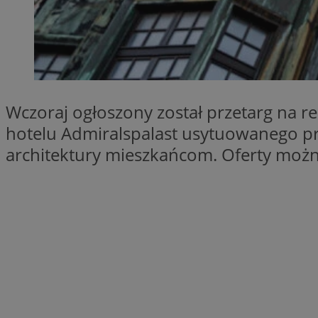
SessID
QeSessID
MvSessID
__cf_bm
Wczoraj ogłoszony został przetarg na 
__cf_bm
hotelu Admiralspalast usytuowanego prz
architektury mieszkańcom. Oferty możn
CookieScriptConse
VISITOR_PRIVACY_