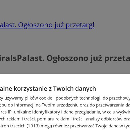
alast. Ogłoszono już przetarg!
ralsPalast. Ogłoszono już przeta
lne korzystanie z Twoich danych
rzy używamy plików cookie i podobnych technologii do przechow
ępu do informacji na Twoim urządzeniu oraz do przetwarzania 
dres IP, unikalne identyfikatory i dane przeglądania, w celu wyświ
h reklam i treści, pomiaru reklam i treści, analizy odbiorców or
tron trzecich (1913)
mogą również przetwarzać Twoje dane w tych