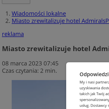
Wiadomości lokalne
Miasto zrewitalizuje hotel AdmiralsP
reklama
Miasto zrewitalizuje hotel Admi
08 marca 2023 07:45
Czas czytania: 2 min.
Odpowiedzia
My i nasi partne
uzyskiwania dost
takich jak Twój a
spersonalizowanyc
usług.
Dostawcy s