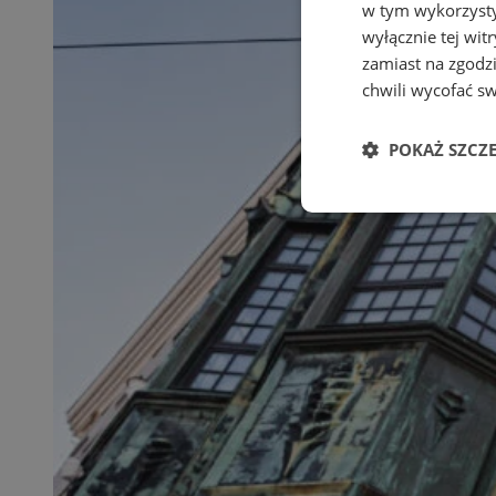
w tym wykorzysty
wyłącznie tej wi
zamiast na zgodz
chwili wycofać s
POKAŻ SZCZ
Niezbędne
Ni
Niezbędne pliki cook
zarządzanie kontem. 
Nazwa