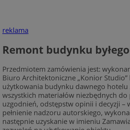
Nazwa
Nazwa
ustat_xq6z219uw9
Nazwa
__Secure-YNID
_clck
reklama
__gads
Remont budynku byłego 
FCCDCF
MUID
__eoi
Przedmiotem zamówienia jest: wykona
ANONCHK
Biuro Architektoniczne „Konior Studi
_clsk
użytkowania budynku dawnego hotelu Ad
test_cookie
wszystkich materiałów niezbędnych do 
_ga_NBM6HFESG6
uzgodnień, odstępstw opinii i decyzji – 
_fbp
pełnienie nadzoru autorskiego, wykona
OAID
następnie uzyskanie w imieniu Zamawi
MR
zezwoleń na użytkowanie obiektu.