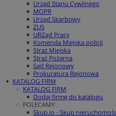
Urząd Stanu Cywilnego
MOPR
Urząd Skarbowy
ZUS
URZąd Pracy
Komenda Miejska policji
Straż Miejska
Straż Pożarna
Sąd Rejonowy
Prokuratura Rejonowa
KATALOG FIRM
KATALOG FIRM
Dodaj firmę do katalogu
POLECAMY
Skup.io - Skup nieruchomośc