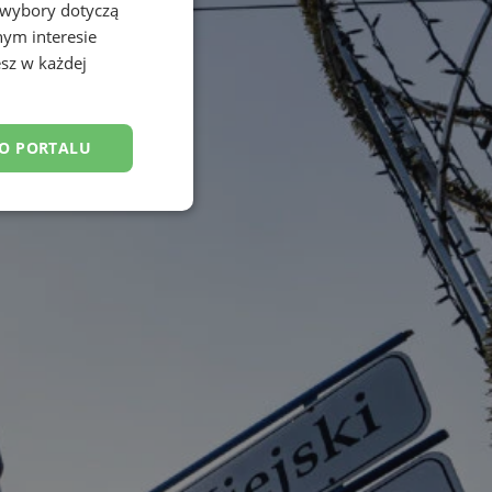
 wybory dotyczą
nym interesie
sz w każdej
DO PORTALU
esklasyfikowane
ane
owanie użytkownika i
j.