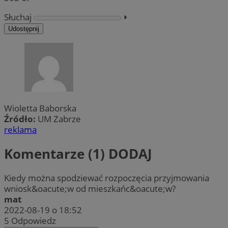
Słuchaj
⏵︎
Udostępnij
Wioletta Baborska
Źródło:
UM Zabrze
reklama
Komentarze (1)
DODAJ
Kiedy można spodziewać rozpoczęcia przyjmowania
wniosk&oacute;w od mieszkańc&oacute;w?
mat
2022-08-19 o 18:52
5
Odpowiedz