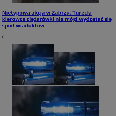
Nietypowa akcja w Zabrzu. Turecki
kierowca ciężarówki nie mógł wydostać się
spod wiaduktów
6