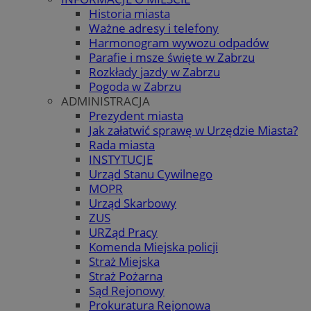
Historia miasta
Ważne adresy i telefony
Harmonogram wywozu odpadów
Parafie i msze święte w Zabrzu
Rozkłady jazdy w Zabrzu
Pogoda w Zabrzu
ADMINISTRACJA
Prezydent miasta
Jak załatwić sprawę w Urzędzie Miasta?
Rada miasta
INSTYTUCJE
Urząd Stanu Cywilnego
MOPR
Urząd Skarbowy
ZUS
URZąd Pracy
Komenda Miejska policji
Straż Miejska
Straż Pożarna
Sąd Rejonowy
Prokuratura Rejonowa