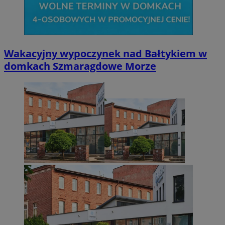
CookieScriptConsent
4 tygodnie 2 dn
CookieScript
zabrze.com.pl
Wakacyjny wypoczynek nad Bałtykiem w
domkach Szmaragdowe Morze
VISITOR_PRIVACY_METADATA
5 miesięcy 4
YouTube
tygodnie
.youtube.com