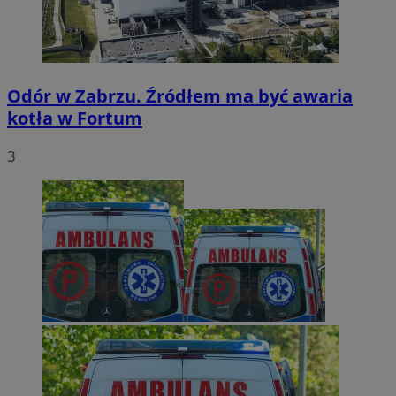
Odór w Zabrzu. Źródłem ma być awaria
kotła w Fortum
3