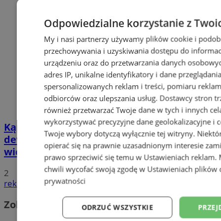
Odpowiedzialne korzystanie z Twoi
My i nasi partnerzy używamy plików cookie i podob
przechowywania i uzyskiwania dostępu do informac
urządzeniu oraz do przetwarzania danych osobowych
adres IP, unikalne identyfikatory i dane przeglądani
spersonalizowanych reklam i treści, pomiaru reklam i
odbiorców oraz ulepszania usług.
Dostawcy stron tr
również przetwarzać Twoje dane w tych i innych cel
wykorzystywać precyzyjne dane geolokalizacyjne i c
Kąpielisko Leśne trafi w ręce
Twoje wybory dotyczą wyłącznie tej witryny. Niekt
deweloperów? To sugeruje były
opierać się na prawnie uzasadnionym interesie zami
wiceprezydent. Co na obecne władze?
prawo sprzeciwić się temu w
Ustawieniach reklam
.
chwili wycofać swoją zgodę w
Ustawieniach plików 
2
prywatności
reklama
Zobacz również
ODRZUĆ WSZYSTKIE
PRZEJ