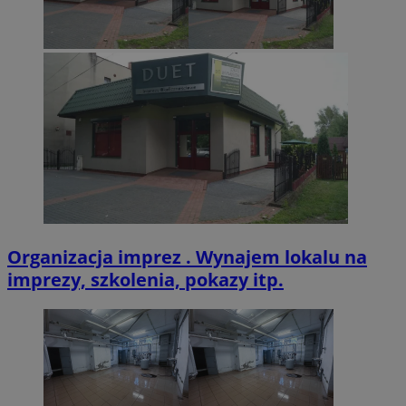
VISITOR_PRIVACY_METADATA
5 miesięcy 4
YouTube
tygodnie
.youtube.com
Organizacja imprez . Wynajem lokalu na
imprezy, szkolenia, pokazy itp.