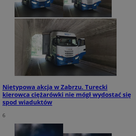
Nietypowa akcja w Zabrzu. Turecki
kierowca ciężarówki nie mógł wydostać się
spod wiaduktów
6