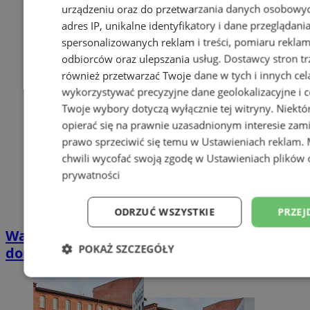
urządzeniu oraz do przetwarzania danych osobowych
adres IP, unikalne identyfikatory i dane przeglądani
spersonalizowanych reklam i treści, pomiaru reklam i
odbiorców oraz ulepszania usług.
Dostawcy stron tr
również przetwarzać Twoje dane w tych i innych cel
wykorzystywać precyzyjne dane geolokalizacyjne i c
Twoje wybory dotyczą wyłącznie tej witryny. Niekt
opierać się na prawnie uzasadnionym interesie zami
prawo sprzeciwić się temu w
Ustawieniach reklam
.
chwili wycofać swoją zgodę w
Ustawieniach plików 
prywatności
ODRZUĆ WSZYSTKIE
PRZEJ
Wakacyjny wypoczynek nad Bałtykiem w
POKAŻ SZCZEGÓŁY
domkach Szmaragdowe Morze
Niezbędne
Wydajność
Targetowani