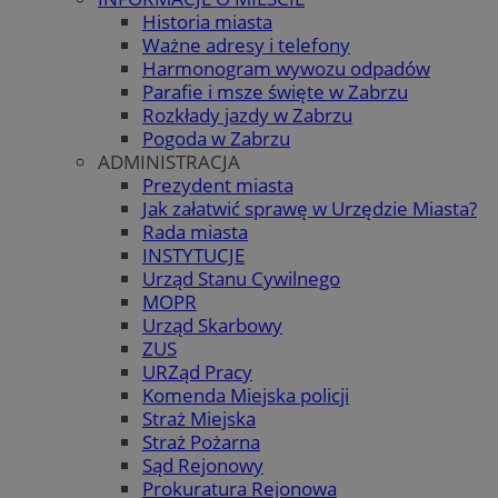
Historia miasta
Ważne adresy i telefony
Harmonogram wywozu odpadów
Parafie i msze święte w Zabrzu
Rozkłady jazdy w Zabrzu
Pogoda w Zabrzu
ADMINISTRACJA
Prezydent miasta
Jak załatwić sprawę w Urzędzie Miasta?
Rada miasta
INSTYTUCJE
Urząd Stanu Cywilnego
MOPR
Urząd Skarbowy
ZUS
URZąd Pracy
Komenda Miejska policji
Straż Miejska
Straż Pożarna
Sąd Rejonowy
Prokuratura Rejonowa