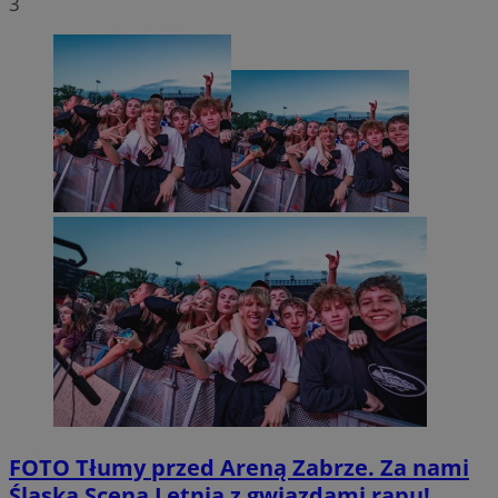
3
FOTO
Tłumy przed Areną Zabrze. Za nami
Śląska Scena Letnia z gwiazdami rapu!