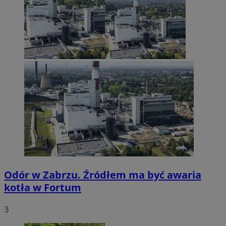
Odór w Zabrzu. Źródłem ma być awaria
kotła w Fortum
3