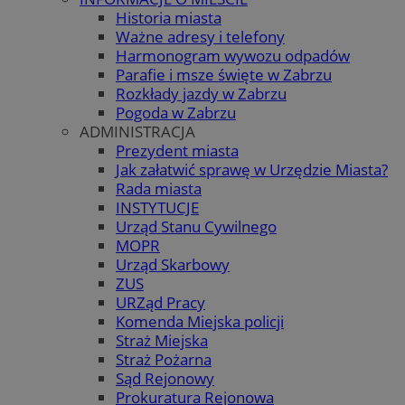
Historia miasta
Ważne adresy i telefony
Harmonogram wywozu odpadów
Parafie i msze święte w Zabrzu
Rozkłady jazdy w Zabrzu
Pogoda w Zabrzu
ADMINISTRACJA
Prezydent miasta
Jak załatwić sprawę w Urzędzie Miasta?
Rada miasta
INSTYTUCJE
Urząd Stanu Cywilnego
MOPR
Urząd Skarbowy
ZUS
URZąd Pracy
Komenda Miejska policji
Straż Miejska
Straż Pożarna
Sąd Rejonowy
Prokuratura Rejonowa