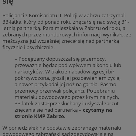
się
Policjanci z Komisariatu III Policji w Zabrzu zatrzymali
33-latka, który od ponad roku znęcał się nad swoją 31-
letnią partnerką. Para mieszkała w Zabrzu od roku, a
zebranych przez mundurowych informacji wynikało, że
mężczyzna już wcześniej znęcał się nad partnerką
fizycznie i psychicznie.
– Podejrzany dopuszczał się przemocy,
przeważnie będąc pod wpływem alkoholu lub
narkotyków. W trakcie napadów agresji bił
pokrzywdzoną, groził jej pozbawieniem życia,
a nawet przykładał jej nóż na gardła. Pasmo
przemocy przerwali policjanci. Po zebraniu
materiału dowodowego przez kryminalnych,
33-latek został przesłuchany i usłyszał zarzut
znęcania się nad partnerką –
czytamy na
stronie KMP Zabrze.
W poniedziałek na podstawie zebranego materiału
dowodowego zabrzański sąd zdecydował się na