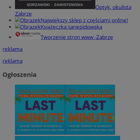
Optyk, okulista
Zabrze
CookieScriptConsent
4 tygodnie 2 dn
CookieScript
zabrze.com.pl
Największy sklep z częściami online!
Książeczka sanepidowska
Tworzenie stron www -Zabrze
reklama
reklama
Ogłoszenia
VISITOR_PRIVACY_METADATA
5 miesięcy 4
YouTube
tygodnie
.youtube.com