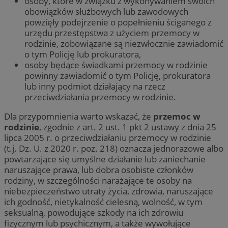
osoby, które w związku z wykonywaniem swoich
obowiązków służbowych lub zawodowych
powzięły podejrzenie o popełnieniu ściganego z
urzędu przestępstwa z użyciem przemocy w
rodzinie, zobowiązane są niezwłocznie zawiadomić
o tym Policję lub prokuratora,
osoby będące świadkami przemocy w rodzinie
powinny zawiadomić o tym Policję, prokuratora
lub inny podmiot działający na rzecz
przeciwdziałania przemocy w rodzinie.
Dla przypomnienia warto wskazać, że
przemoc w
rodzinie
, zgodnie z art. 2 ust. 1 pkt 2 ustawy z dnia 25
lipca 2005 r. o przeciwdziałaniu przemocy w rodzinie
(t.j. Dz. U. z 2020 r. poz. 218) oznacza jednorazowe albo
powtarzające się umyślne działanie lub zaniechanie
naruszające prawa, lub dobra osobiste członków
rodziny, w szczególności narażające te osoby na
niebezpieczeństwo utraty życia, zdrowia, naruszające
ich godność, nietykalność cielesną, wolność, w tym
seksualną, powodujące szkody na ich zdrowiu
fizycznym lub psychicznym, a także wywołujące