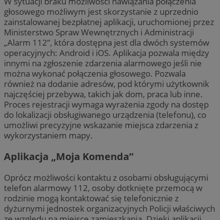
W sytuacji braku możliwości nawiązania połączenia
głosowego możliwym jest skorzystanie z uprzednio
zainstalowanej bezpłatnej aplikacji, uruchomionej przez
Ministerstwo Spraw Wewnętrznych i Administracji
„Alarm 112”, która dostępna jest dla dwóch systemów
operacyjnych: Android i iOS. Aplikacja pozwala między
innymi na zgłoszenie zdarzenia alarmowego jeśli nie
można wykonać połączenia głosowego. Pozwala
również na dodanie adresów, pod którymi użytkownik
najczęściej przebywa, takich jak dom, praca lub inne.
Proces rejestracji wymaga wyrażenia zgody na dostęp
do lokalizacji obsługiwanego urządzenia (telefonu), co
umożliwi precyzyjne wskazanie miejsca zdarzenia z
wykorzystaniem mapy.
Aplikacja „Moja Komenda”
Oprócz możliwości kontaktu z osobami obsługującymi
telefon alarmowy 112, osoby dotknięte przemocą w
rodzinie mogą kontaktować się telefonicznie z
dyżurnymi jednostek organizacyjnych Policji właściwych
ze względu na miejsce zamieszkania. Dzięki aplikacji