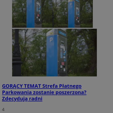
GORĄCY TEMAT
Strefa Płatnego
Parkowania zostanie poszerzona?
Zdecydują radni
4