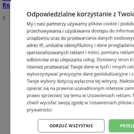
Roosevelta. 62-latek trafił do szpitala
Odpowiedzialne korzystanie z Twoi
3
My i nasi partnerzy używamy plików cookie i podob
przechowywania i uzyskiwania dostępu do informac
urządzeniu oraz do przetwarzania danych osobowych
adres IP, unikalne identyfikatory i dane przeglądani
spersonalizowanych reklam i treści, pomiaru reklam i
odbiorców oraz ulepszania usług.
Dostawcy stron tr
również przetwarzać Twoje dane w tych i innych cel
wykorzystywać precyzyjne dane geolokalizacyjne i c
Twoje wybory dotyczą wyłącznie tej witryny. Niekt
opierać się na prawnie uzasadnionym interesie zami
prawo sprzeciwić się temu w
Ustawieniach reklam
.
chwili wycofać swoją zgodę w
Ustawieniach plików 
prywatności
ODRZUĆ WSZYSTKIE
PRZEJ