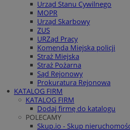
Urząd Stanu Cywilnego
MOPR
Urząd Skarbowy
ZUS
URZąd Pracy
Komenda Miejska policji
Straż Miejska
Straż Pożarna
Sąd Rejonowy
Prokuratura Rejonowa
KATALOG FIRM
KATALOG FIRM
Dodaj firmę do katalogu
POLECAMY
Skup.io - Skup nieruchomośc