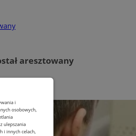
owany
ostał aresztowany
ywania i
danych osobowych,
etlania
az ulepszania
 i innych celach,