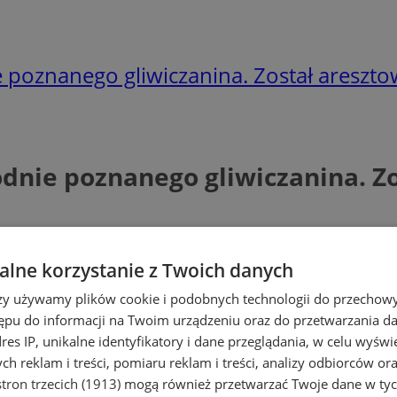
e poznanego gliwiczanina. Został areszt
odnie poznanego gliwiczanina. Z
lne korzystanie z Twoich danych
rzy używamy plików cookie i podobnych technologii do przechow
ępu do informacji na Twoim urządzeniu oraz do przetwarzania 
dres IP, unikalne identyfikatory i dane przeglądania, w celu wyświ
h reklam i treści, pomiaru reklam i treści, analizy odbiorców or
tron trzecich (1913)
mogą również przetwarzać Twoje dane w tych