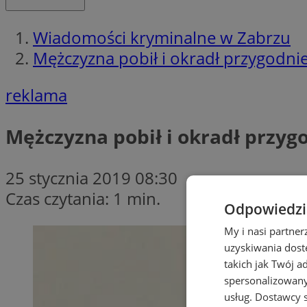
Wiadomości kryminalne w Zabrzu
Mężczyzna pobił i okradł przygodni
reklama
Mężczyzna pobił i okradł przyg
25 stycznia 2019 08:30
Czas czytania: 1 min.
Odpowiedzia
My i nasi partne
uzyskiwania dost
takich jak Twój a
spersonalizowanyc
usług.
Dostawcy s