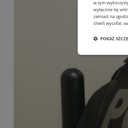
w tym wykorzysty
wyłącznie tej wi
zamiast na zgodz
chwili wycofać s
POKAŻ SZCZ
Niezbędne
Ni
Niezbędne pliki cook
zarządzanie kontem. 
Nazwa