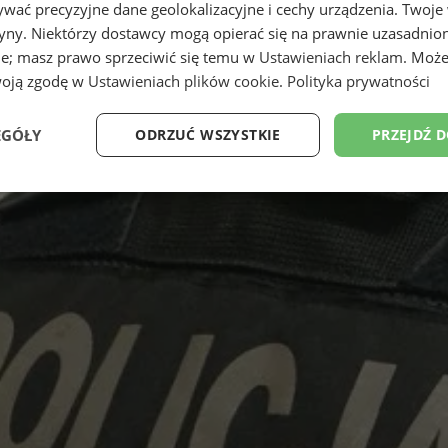
wać precyzyjne dane geolokalizacyjne i cechy urządzenia. Twoje
tryny. Niektórzy dostawcy mogą opierać się na prawnie uzasadnio
ie; masz prawo sprzeciwić się temu w
Ustawieniach reklam
. Może
woją zgodę w
Ustawieniach plików cookie
.
Polityka prywatności
EGÓŁY
ODRZUĆ WSZYSTKIE
PRZEJDŹ 
Wydajność
Targetowanie
Funkcjonalność
Ni
ezbędne
Wydajność
Targetowanie
Funkcjonalność
Niesklasyfikow
ie umożliwiają korzystanie z podstawowych funkcji strony internetowej, takich jak log
Bez niezbędnych plików cookie nie można prawidłowo korzystać ze strony internetowe
Provider
/
Okres
Opis
Domena
przechowywania