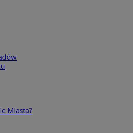
adów
zu
ie Miasta?