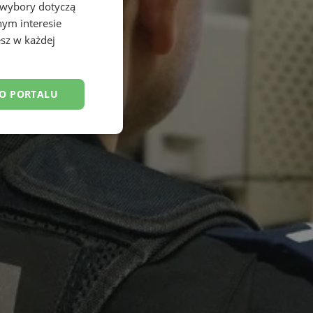
 wybory dotyczą
nym interesie
sz w każdej
DO PORTALU
esklasyfikowane
ane
owanie użytkownika i
j.