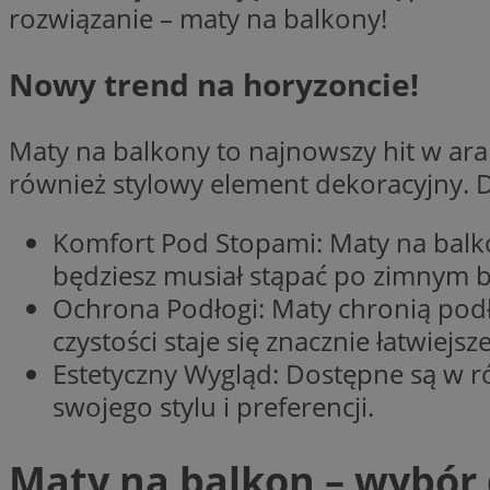
rozwiązanie – maty na balkony!
Nazwa
Nazwa
ustat_xq6z219uw9
Nowy trend na horyzoncie!
Nazwa
__Secure-YNID
_clck
__gads
Maty na balkony to najnowszy hit w aran
również stylowy element dekoracyjny.
FCCDCF
MUID
__eoi
Komfort Pod Stopami: Maty na balko
będziesz musiał stąpać po zimnym 
ANONCHK
Ochrona Podłogi: Maty chronią pod
_clsk
czystości staje się znacznie łatwiejsze
test_cookie
Estetyczny Wygląd: Dostępne są w r
_ga_NBM6HFESG6
swojego stylu i preferencji.
_fbp
OAID
Maty na balkon – wybór 
MR