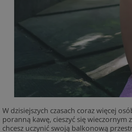
SessID
QeSessID
MvSessID
__cf_bm
__cf_bm
CookieScriptConse
VISITOR_PRIVACY_
W dzisiejszych czasach coraz więcej os
poranną kawę, cieszyć się wieczornym z
chcesz uczynić swoją balkonową przestrz