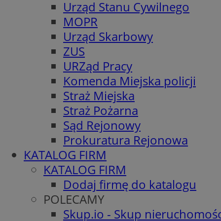
Urząd Stanu Cywilnego
MOPR
Urząd Skarbowy
ZUS
URZąd Pracy
Komenda Miejska policji
Straż Miejska
Straż Pożarna
Sąd Rejonowy
Prokuratura Rejonowa
KATALOG FIRM
KATALOG FIRM
Dodaj firmę do katalogu
POLECAMY
Skup.io - Skup nieruchomośc