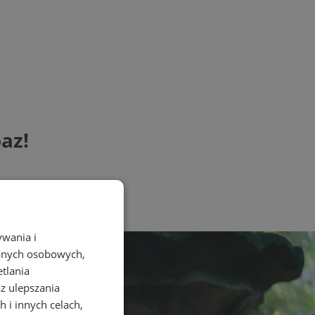
az!
ywania i
danych osobowych,
etlania
az ulepszania
 i innych celach,