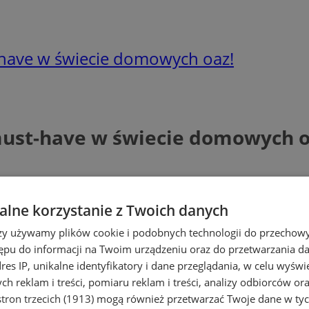
have w świecie domowych oaz!
must-have w świecie domowych o
lne korzystanie z Twoich danych
rzy używamy plików cookie i podobnych technologii do przechow
ępu do informacji na Twoim urządzeniu oraz do przetwarzania 
dres IP, unikalne identyfikatory i dane przeglądania, w celu wyświ
h reklam i treści, pomiaru reklam i treści, analizy odbiorców or
tron trzecich (1913)
mogą również przetwarzać Twoje dane w tych