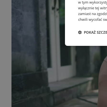
w tym wykorzysty
wyłącznie tej wi
zamiast na zgodz
chwili wycofać s
POKAŻ SZCZ
Niezbędne
Ni
Niezbędne pliki cook
zarządzanie kontem. 
Nazwa