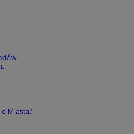
adów
zu
ie Miasta?