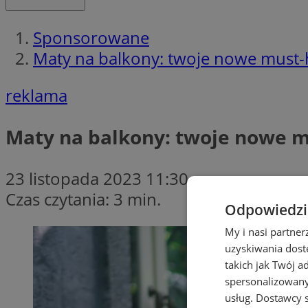
Sponsorowane
Maty na balkony: twoje nowe must-
reklama
Maty na balkony: twoje nowe 
23 listopada 2023 11:30
Czas czytania: 3 min.
Odpowiedzia
My i nasi partne
uzyskiwania dost
takich jak Twój a
spersonalizowanyc
usług.
Dostawcy s