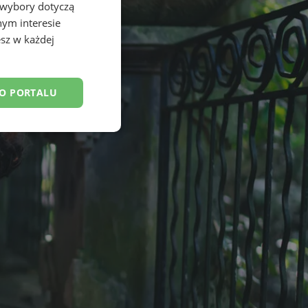
 wybory dotyczą
nym interesie
sz w każdej
DO PORTALU
esklasyfikowane
ane
owanie użytkownika i
j.