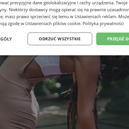
wać precyzyjne dane geolokalizacyjne i cechy urządzenia. Twoje
tryny. Niektórzy dostawcy mogą opierać się na prawnie uzasadnio
ie; masz prawo sprzeciwić się temu w
Ustawieniach reklam
. Może
woją zgodę w
Ustawieniach plików cookie
.
Polityka prywatności
EGÓŁY
ODRZUĆ WSZYSTKIE
PRZEJDŹ 
Wydajność
Targetowanie
Funkcjonalność
Ni
ezbędne
Wydajność
Targetowanie
Funkcjonalność
Niesklasyfikow
ie umożliwiają korzystanie z podstawowych funkcji strony internetowej, takich jak log
Bez niezbędnych plików cookie nie można prawidłowo korzystać ze strony internetowe
Provider
/
Okres
Opis
Domena
przechowywania