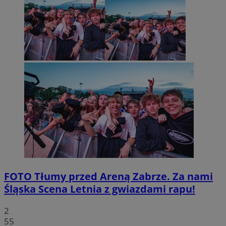
FOTO
Tłumy przed Areną Zabrze. Za nami
Śląska Scena Letnia z gwiazdami rapu!
2
55