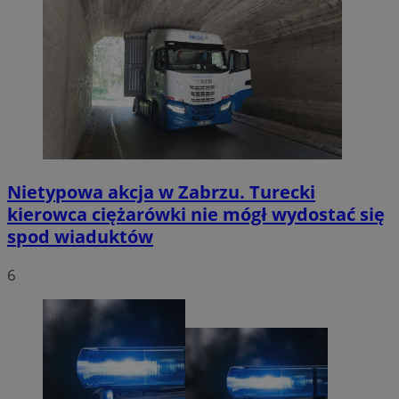
Nietypowa akcja w Zabrzu. Turecki
kierowca ciężarówki nie mógł wydostać się
spod wiaduktów
6