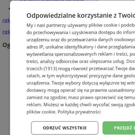
Tworzenie stron www -Zabrze
Odpowiedzialne korzystanie z Twoi
reklama
My i nasi partnerzy używamy plików cookie i podob
reklama
do przechowywania i uzyskiwania dostępu do infor
urządzeniu oraz do przetwarzania danych osobowych
Ogłoszenia
adres IP, unikalne identyfikatory i dane przeglądania
wyświetlania spersonalizowanych reklam i treści, p
treści, analizy odbiorców oraz ulepszania usług.
Dos
trzecich (1913)
mogą również przetwarzać Twoje dan
celach, w tym wykorzystywać precyzyjne dane geolok
urządzenia. Twoje wybory dotyczą wyłącznie tej wit
dostawcy mogą opierać się na prawnie uzasadniony
zamiast na zgodzie; masz prawo sprzeciwić się tem
reklam
. Możesz w każdej chwili wycofać swoją zgo
plików cookie
.
Polityka prywatności
ODRZUĆ WSZYSTKIE
PRZEJDŹ