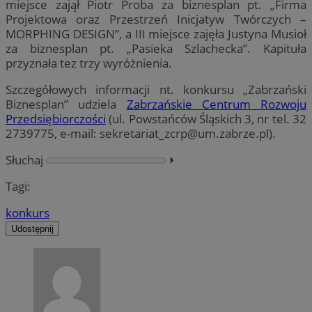
miejsce zajął Piotr Proba za biznesplan pt. „Firma
Projektowa oraz Przestrzeń Inicjatyw Twórczych –
MORPHING DESIGN”, a III miejsce zajęła Justyna Musioł
za biznesplan pt. „Pasieka Szlachecka”. Kapituła
przyznała tez trzy wyróżnienia.
Szczegółowych informacji nt. konkursu „Zabrzański
Biznesplan” udziela
Zabrzańskie Centrum Rozwoju
Przedsiębiorczości
(ul. Powstańców Śląskich 3, nr tel. 32
2739775, e-mail:
sekretariat_zcrp@um.zabrze.pl
).
Słuchaj
⏵︎
Tagi:
konkurs
Udostępnij