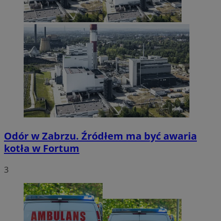
Odór w Zabrzu. Źródłem ma być awaria
kotła w Fortum
3