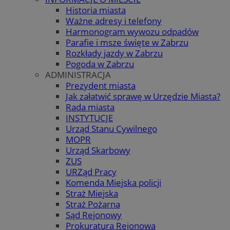
Historia miasta
Ważne adresy i telefony
Harmonogram wywozu odpadów
Parafie i msze święte w Zabrzu
Rozkłady jazdy w Zabrzu
Pogoda w Zabrzu
ADMINISTRACJA
Prezydent miasta
Jak załatwić sprawę w Urzędzie Miasta?
Rada miasta
INSTYTUCJE
Urząd Stanu Cywilnego
MOPR
Urząd Skarbowy
ZUS
URZąd Pracy
Komenda Miejska policji
Straż Miejska
Straż Pożarna
Sąd Rejonowy
Prokuratura Rejonowa