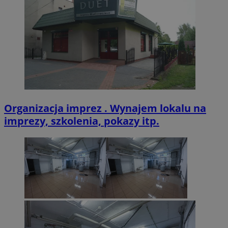
VISITOR_PRIVACY_METADATA
5 miesięcy 4
YouTube
tygodnie
.youtube.com
Organizacja imprez . Wynajem lokalu na
imprezy, szkolenia, pokazy itp.