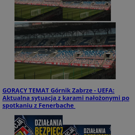
GORĄCY TEMAT
Górnik Zabrze - UEFA:
Aktualna sytuacja z karami nałożonymi po
spotkaniu z Fenerbache