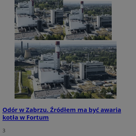
Odór w Zabrzu. Źródłem ma być awaria
kotła w Fortum
3