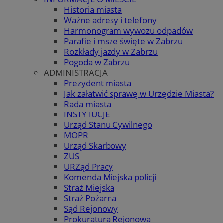
Historia miasta
Ważne adresy i telefony
Harmonogram wywozu odpadów
Parafie i msze święte w Zabrzu
Rozkłady jazdy w Zabrzu
Pogoda w Zabrzu
ADMINISTRACJA
Prezydent miasta
Jak załatwić sprawę w Urzędzie Miasta?
Rada miasta
INSTYTUCJE
Urząd Stanu Cywilnego
MOPR
Urząd Skarbowy
ZUS
URZąd Pracy
Komenda Miejska policji
Straż Miejska
Straż Pożarna
Sąd Rejonowy
Prokuratura Rejonowa