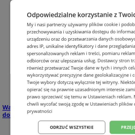
Odpowiedzialne korzystanie z Twoi
My i nasi partnerzy używamy plików cookie i podob
przechowywania i uzyskiwania dostępu do informac
urządzeniu oraz do przetwarzania danych osobowych
adres IP, unikalne identyfikatory i dane przeglądani
spersonalizowanych reklam i treści, pomiaru reklam i
odbiorców oraz ulepszania usług.
Dostawcy stron tr
również przetwarzać Twoje dane w tych i innych cel
wykorzystywać precyzyjne dane geolokalizacyjne i c
Twoje wybory dotyczą wyłącznie tej witryny. Niekt
opierać się na prawnie uzasadnionym interesie zami
prawo sprzeciwić się temu w
Ustawieniach reklam
.
chwili wycofać swoją zgodę w
Ustawieniach plików 
Wakacyjny wypoczynek nad Bałtykiem w
prywatności
domkach Szmaragdowe Morze
ODRZUĆ WSZYSTKIE
PRZEJ