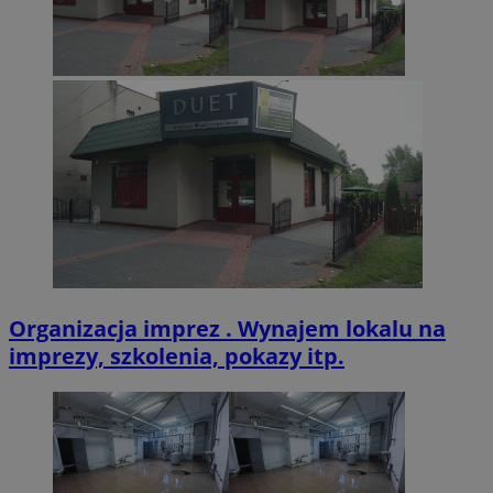
CookieScriptConsent
4 tygodnie 2 dn
CookieScript
zabrze.com.pl
VISITOR_PRIVACY_METADATA
5 miesięcy 4
YouTube
tygodnie
.youtube.com
Organizacja imprez . Wynajem lokalu na
imprezy, szkolenia, pokazy itp.