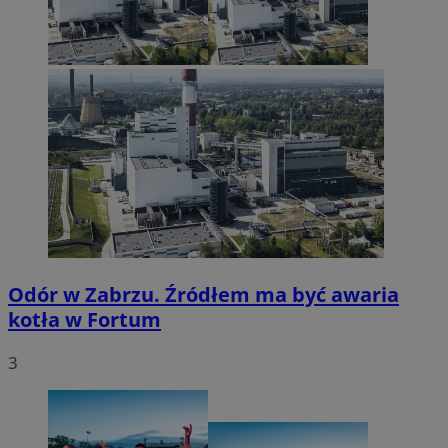
Odór w Zabrzu. Źródłem ma być awaria
kotła w Fortum
3