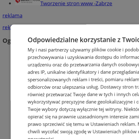
Tworzenie stron www -Zabrze
reklama
reklama
Odpowiedzialne korzystanie z Twoi
Ogłoszenia
My i nasi partnerzy używamy plików cookie i podob
przechowywania i uzyskiwania dostępu do informac
urządzeniu oraz do przetwarzania danych osobowych
adres IP, unikalne identyfikatory i dane przeglądani
spersonalizowanych reklam i treści, pomiaru reklam i
odbiorców oraz ulepszania usług.
Dostawcy stron tr
również przetwarzać Twoje dane w tych i innych cel
wykorzystywać precyzyjne dane geolokalizacyjne i c
Twoje wybory dotyczą wyłącznie tej witryny. Niekt
opierać się na prawnie uzasadnionym interesie zami
prawo sprzeciwić się temu w
Ustawieniach reklam
.
chwili wycofać swoją zgodę w
Ustawieniach plików 
prywatności