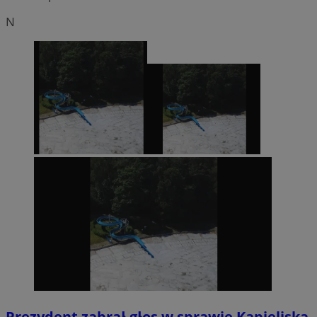
N
Prezydent zabrał głos w sprawie Kąpieliska