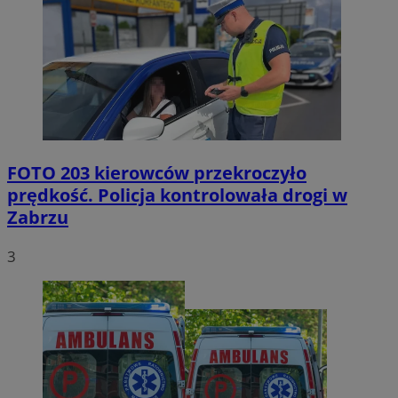
FOTO
203 kierowców przekroczyło
prędkość. Policja kontrolowała drogi w
Zabrzu
3