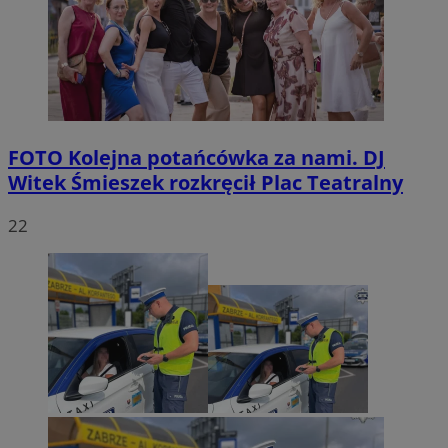
FOTO
Kolejna potańcówka za nami. DJ
Witek Śmieszek rozkręcił Plac Teatralny
22