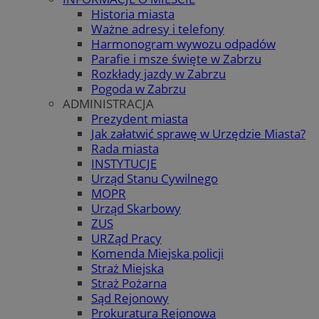
Historia miasta
Ważne adresy i telefony
Harmonogram wywozu odpadów
Parafie i msze święte w Zabrzu
Rozkłady jazdy w Zabrzu
Pogoda w Zabrzu
ADMINISTRACJA
Prezydent miasta
Jak załatwić sprawę w Urzędzie Miasta?
Rada miasta
INSTYTUCJE
Urząd Stanu Cywilnego
MOPR
Urząd Skarbowy
ZUS
URZąd Pracy
Komenda Miejska policji
Straż Miejska
Straż Pożarna
Sąd Rejonowy
Prokuratura Rejonowa