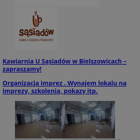
CookieScriptConsent
4 tygodnie 2 dn
CookieScript
zabrze.com.pl
Kawiarnia U Sąsiadów w Bielszowicach –
zapraszamy!
Organizacja imprez . Wynajem lokalu na
imprezy, szkolenia, pokazy itp.
VISITOR_PRIVACY_METADATA
5 miesięcy 4
YouTube
tygodnie
.youtube.com