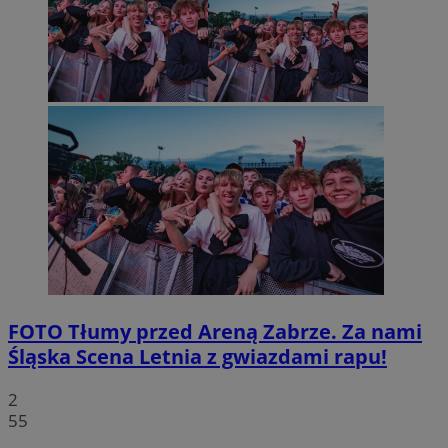
FOTO
Tłumy przed Areną Zabrze. Za nami
Śląska Scena Letnia z gwiazdami rapu!
2
55