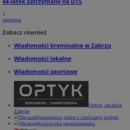
44-latek zatrzymany na DTŚ
2
reklama
Zobacz również
Wiadomości kryminalne w Zabrzu
Wiadomości lokalne
Wiadomości sportowe
Optyk, okulista
Zabrze
Największy sklep z częściami online!
Książeczka sanepidowska