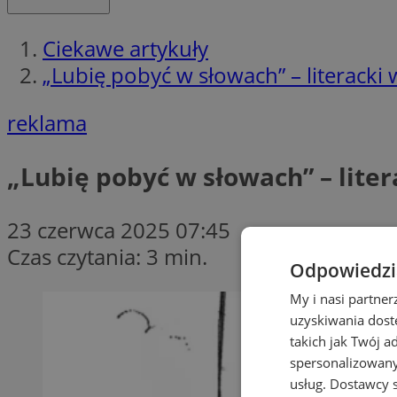
Ciekawe artykuły
„Lubię pobyć w słowach” – literacki
reklama
„Lubię pobyć w słowach” – lite
23 czerwca 2025 07:45
Czas czytania: 3 min.
Odpowiedzia
My i nasi partne
uzyskiwania dost
takich jak Twój a
spersonalizowanyc
usług.
Dostawcy s