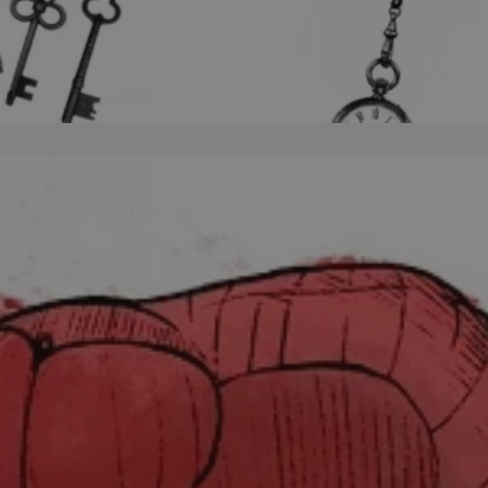
zabrze.com.pl
1 rok
Ten plik cookie przechowuje identyfik
zabrze.com.pl
1 rok
Ten plik cookie przechowuje identyfik
zabrze.com.pl
1 rok
Ten plik cookie przechowuje identyfik
29 minut 53
Ten plik cookie służy do rozróżniania
Cloudflare
sekundy
to korzystne dla strony internetowe
Inc.
umożliwia tworzenie ważnych rapor
.x.com
korzystania z jej witryny internetowe
29 minut 55
Ten plik cookie służy do rozróżniania
Cloudflare
sekund
to korzystne dla strony internetowe
Inc.
umożliwia tworzenie ważnych rapor
.twitter.com
korzystania z jej witryny internetowe
nt
4 tygodnie 2 dni
Ten plik cookie jest używany przez 
CookieScript
Script.com do zapamiętywania prefe
zabrze.com.pl
zgody użytkownika na pliki cookie. J
aby baner cookie Cookie-Script.com 
Google Privacy Policy
METADATA
5 miesięcy 4
Ten plik cookie przechowuje informa
YouTube
tygodnie
użytkownika oraz jego preferencjac
.youtube.com
prywatności podczas korzystania z wi
wybory dotyczące polityki prywatnoś
zgody, zapewniając ich przestrzegan
wizytach. Dzięki temu użytkownik 
konfigurować swoich preferencji, co
zgodność z regulacjami ochrony dan