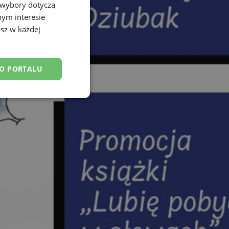
 wybory dotyczą
nym interesie
sz w każdej
DO PORTALU
esklasyfikowane
ane
owanie użytkownika i
j.