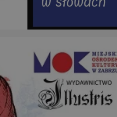
ator sesji.
ator sesji.
ator sesji.
 ludzi i botów. Jest
j, ponieważ
tów na temat
j.
 ludzi i botów. Jest
j, ponieważ
tów na temat
j.
usługę Cookie-
rencji dotyczących
est to konieczne,
działał poprawnie.
cje o zgodzie
h dotyczących
tryny. Rejestruje
ci i ustawień
ie w kolejnych
nie musi ponownie
 zwiększa wygodę i
ych.