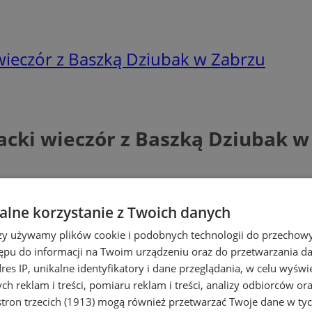
 wieczór z Baszką Dziubak w Zabrzu
racki wieczór z Baszką Dziubak w
lne korzystanie z Twoich danych
rzy używamy plików cookie i podobnych technologii do przechow
ępu do informacji na Twoim urządzeniu oraz do przetwarzania 
dres IP, unikalne identyfikatory i dane przeglądania, w celu wyświ
h reklam i treści, pomiaru reklam i treści, analizy odbiorców or
tron trzecich (1913)
mogą również przetwarzać Twoje dane w tych