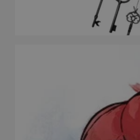
SessID
QeSessID
MvSessID
__cf_bm
__cf_bm
CookieScriptConse
VISITOR_PRIVACY_