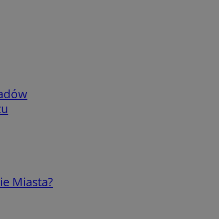
adów
zu
ie Miasta?