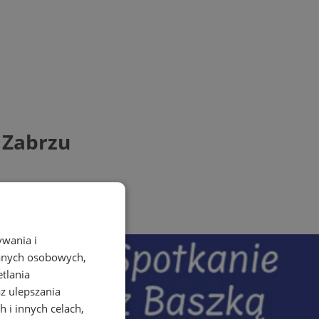
 Zabrzu
ywania i
danych osobowych,
etlania
az ulepszania
 i innych celach,