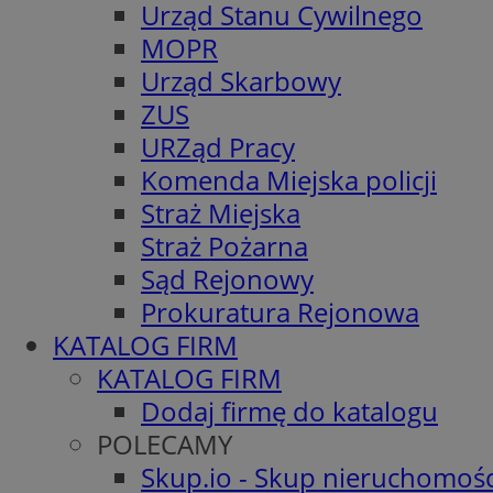
Urząd Stanu Cywilnego
MOPR
Urząd Skarbowy
ZUS
URZąd Pracy
Komenda Miejska policji
Straż Miejska
Straż Pożarna
Sąd Rejonowy
Prokuratura Rejonowa
KATALOG FIRM
KATALOG FIRM
Dodaj firmę do katalogu
POLECAMY
Skup.io - Skup nieruchomośc