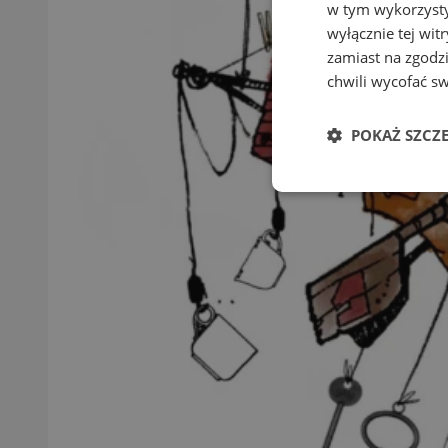
w tym wykorzysty
wyłącznie tej wi
zamiast na zgodz
chwili wycofać s
POKAŻ SZCZ
Niezbędne
Ni
Niezbędne pliki cook
zarządzanie kontem. 
Nazwa