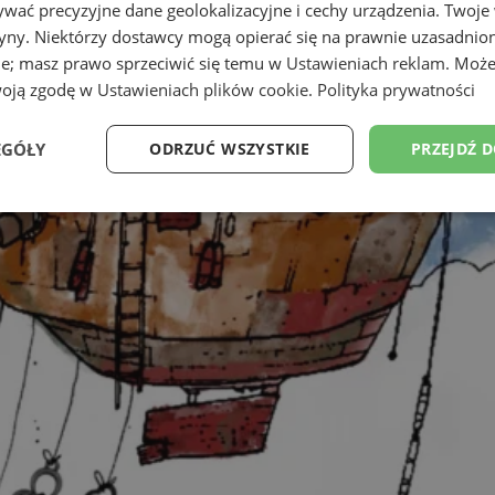
wać precyzyjne dane geolokalizacyjne i cechy urządzenia. Twoje
tryny. Niektórzy dostawcy mogą opierać się na prawnie uzasadnio
ie; masz prawo sprzeciwić się temu w
Ustawieniach reklam
. Może
woją zgodę w
Ustawieniach plików cookie
.
Polityka prywatności
EGÓŁY
ODRZUĆ WSZYSTKIE
PRZEJDŹ 
Wydajność
Targetowanie
Funkcjonalność
Ni
ezbędne
Wydajność
Targetowanie
Funkcjonalność
Niesklasyfikow
ie umożliwiają korzystanie z podstawowych funkcji strony internetowej, takich jak log
Bez niezbędnych plików cookie nie można prawidłowo korzystać ze strony internetowe
Provider
/
Okres
Opis
Domena
przechowywania