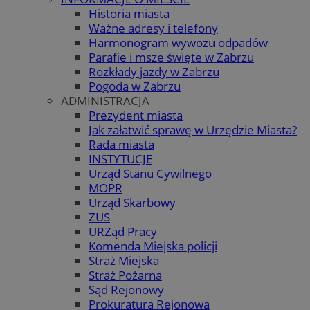
Historia miasta
Ważne adresy i telefony
Harmonogram wywozu odpadów
Parafie i msze święte w Zabrzu
Rozkłady jazdy w Zabrzu
Pogoda w Zabrzu
ADMINISTRACJA
Prezydent miasta
Jak załatwić sprawę w Urzędzie Miasta?
Rada miasta
INSTYTUCJE
Urząd Stanu Cywilnego
MOPR
Urząd Skarbowy
ZUS
URZąd Pracy
Komenda Miejska policji
Straż Miejska
Straż Pożarna
Sąd Rejonowy
Prokuratura Rejonowa