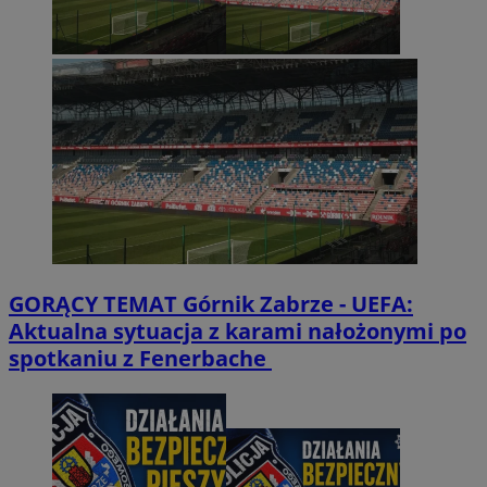
GORĄCY TEMAT
Górnik Zabrze - UEFA:
Aktualna sytuacja z karami nałożonymi po
spotkaniu z Fenerbache