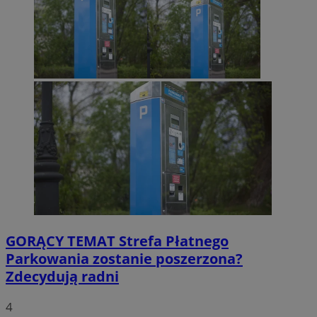
GORĄCY TEMAT
Strefa Płatnego
Parkowania zostanie poszerzona?
Zdecydują radni
4