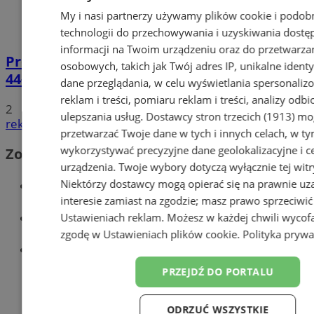
My i nasi partnerzy używamy plików cookie i podob
technologii do przechowywania i uzyskiwania dostę
informacji na Twoim urządzeniu oraz do przetwarza
Prowadził BMW mimo sądowego zakazu.
osobowych, takich jak Twój adres IP, unikalne identyf
44-latek zatrzymany na DTŚ
dane przeglądania, w celu wyświetlania spersonali
reklam i treści, pomiaru reklam i treści, analizy odb
2
ulepszania usług.
Dostawcy stron trzecich (1913)
mog
reklama
przetwarzać Twoje dane w tych i innych celach, w t
wykorzystywać precyzyjne dane geolokalizacyjne i c
Zobacz również
urządzenia. Twoje wybory dotyczą wyłącznie tej witr
Wiadomości kryminalne w Zabrzu
Niektórzy dostawcy mogą opierać się na prawnie u
interesie zamiast na zgodzie; masz prawo sprzeciwić
Wiadomości lokalne
Ustawieniach reklam
. Możesz w każdej chwili wycof
zgodę w
Ustawieniach plików cookie
.
Polityka prywa
Wiadomości sportowe
PRZEJDŹ DO PORTALU
ODRZUĆ WSZYSTKIE