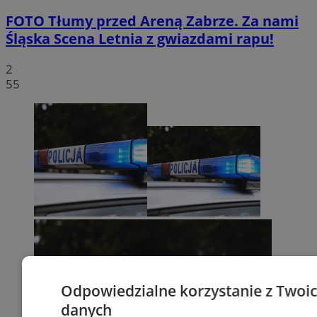
FOTO
Tłumy przed Areną Zabrze. Za nami
Śląska Scena Letnia z gwiazdami rapu!
2
55
Odpowiedzialne korzystanie z Twoi
danych