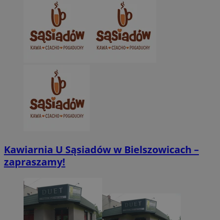
VISITOR_PRIVACY_METADATA
5 miesięcy 4
YouTube
tygodnie
.youtube.com
Kawiarnia U Sąsiadów w Bielszowicach –
zapraszamy!