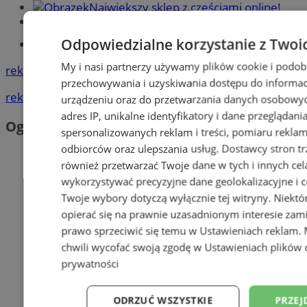
Największy sklep z częściami online!
Książeczka sanepidowska
Odpowiedzialne korzystanie z Twoi
Tworzenie stron www -Zabrze
My i nasi partnerzy używamy plików cookie i podob
reklama
przechowywania i uzyskiwania dostępu do informac
reklama
urządzeniu oraz do przetwarzania danych osobowych
adres IP, unikalne identyfikatory i dane przeglądani
Ogłoszenia
spersonalizowanych reklam i treści, pomiaru reklam i
odbiorców oraz ulepszania usług.
Dostawcy stron tr
również przetwarzać Twoje dane w tych i innych cel
wykorzystywać precyzyjne dane geolokalizacyjne i c
Twoje wybory dotyczą wyłącznie tej witryny. Niekt
opierać się na prawnie uzasadnionym interesie zami
prawo sprzeciwić się temu w
Ustawieniach reklam
.
chwili wycofać swoją zgodę w
Ustawieniach plików 
prywatności
ODRZUĆ WSZYSTKIE
PRZEJ