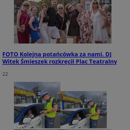
FOTO
Kolejna potańcówka za nami. DJ
Witek Śmieszek rozkręcił Plac Teatralny
22