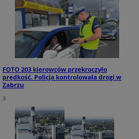
FOTO
203 kierowców przekroczyło
prędkość. Policja kontrolowała drogi w
Zabrzu
3