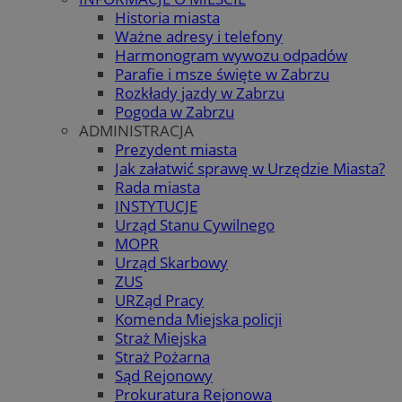
Historia miasta
Ważne adresy i telefony
Harmonogram wywozu odpadów
Parafie i msze święte w Zabrzu
Rozkłady jazdy w Zabrzu
Pogoda w Zabrzu
ADMINISTRACJA
Prezydent miasta
Jak załatwić sprawę w Urzędzie Miasta?
Rada miasta
INSTYTUCJE
Urząd Stanu Cywilnego
MOPR
Urząd Skarbowy
ZUS
URZąd Pracy
Komenda Miejska policji
Straż Miejska
Straż Pożarna
Sąd Rejonowy
Prokuratura Rejonowa