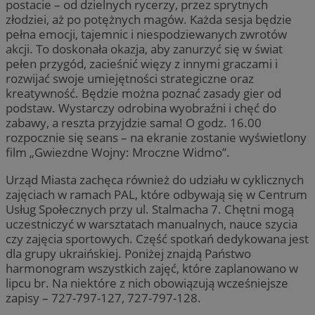
postacie – od dzielnych rycerzy, przez sprytnych
złodziei, aż po potężnych magów. Każda sesja będzie
pełna emocji, tajemnic i niespodziewanych zwrotów
akcji. To doskonała okazja, aby zanurzyć się w świat
pełen przygód, zacieśnić więzy z innymi graczami i
rozwijać swoje umiejętności strategiczne oraz
kreatywność. Będzie można poznać zasady gier od
podstaw. Wystarczy odrobina wyobraźni i chęć do
zabawy, a reszta przyjdzie sama! O godz. 16.00
rozpocznie się seans – na ekranie zostanie wyświetlony
film „Gwiezdne Wojny: Mroczne Widmo”.
Urząd Miasta zachęca również do udziału w cyklicznych
zajęciach w ramach PAL, które odbywają się w Centrum
Usług Społecznych przy ul. Stalmacha 7. Chętni mogą
uczestniczyć w warsztatach manualnych, nauce szycia
czy zajęcia sportowych. Część spotkań dedykowana jest
dla grupy ukraińskiej. Poniżej znajdą Państwo
harmonogram wszystkich zajęć, które zaplanowano w
lipcu br. Na niektóre z nich obowiązują wcześniejsze
zapisy – 727-797-127, 727-797-128.