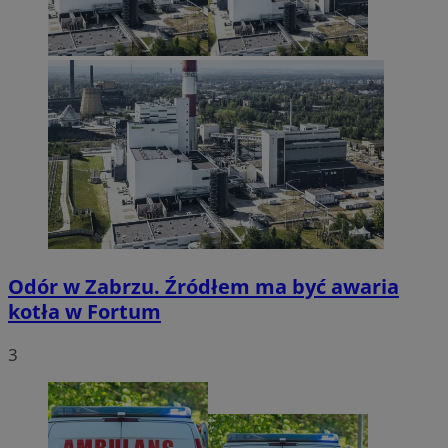
Odór w Zabrzu. Źródłem ma być awaria
kotła w Fortum
3