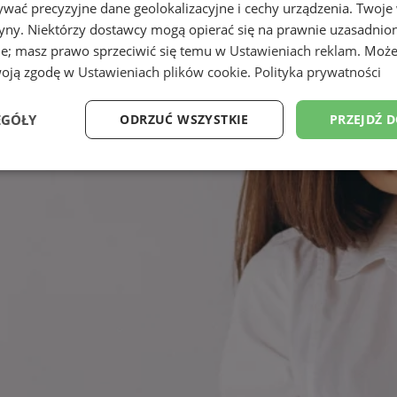
wać precyzyjne dane geolokalizacyjne i cechy urządzenia. Twoje
tryny. Niektórzy dostawcy mogą opierać się na prawnie uzasadnio
ie; masz prawo sprzeciwić się temu w
Ustawieniach reklam
. Może
woją zgodę w
Ustawieniach plików cookie
.
Polityka prywatności
EGÓŁY
ODRZUĆ WSZYSTKIE
PRZEJDŹ 
Wydajność
Targetowanie
Funkcjonalność
Ni
ezbędne
Wydajność
Targetowanie
Funkcjonalność
Niesklasyfikow
ie umożliwiają korzystanie z podstawowych funkcji strony internetowej, takich jak log
Bez niezbędnych plików cookie nie można prawidłowo korzystać ze strony internetowe
Provider
/
Okres
Opis
Domena
przechowywania