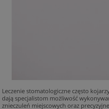
SessID
QeSessID
MvSessID
__cf_bm
__cf_bm
CookieScriptConse
VISITOR_PRIVACY_
Leczenie stomatologiczne często kojarz
dają specjalistom możliwość wykonywan
znieczuleń miejscowych oraz precyzyjneg