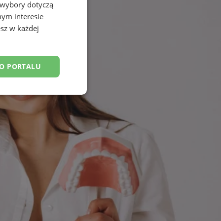
 wybory dotyczą
nym interesie
sz w każdej
DO PORTALU
esklasyfikowane
ane
owanie użytkownika i
j.