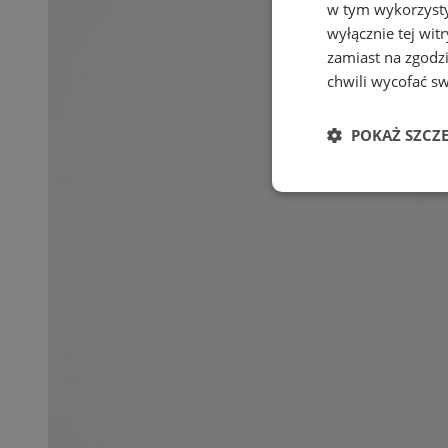
w tym wykorzysty
wyłącznie tej wi
zamiast na zgodz
chwili wycofać s
POKAŻ SZCZ
Niezbędne
Ni
Niezbędne pliki cook
zarządzanie kontem. 
Nazwa