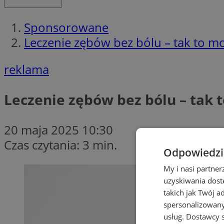
Sponsorowane
Leczenie zębów bez bólu – tak to mo
reklama
Leczenie zębów bez bólu – tak 
20 maja 2025 10:30
Czas czytania: 3 min.
Odpowiedzia
My i nasi partne
uzyskiwania dost
takich jak Twój a
spersonalizowanyc
usług.
Dostawcy s