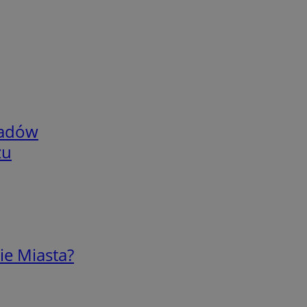
adów
zu
ie Miasta?