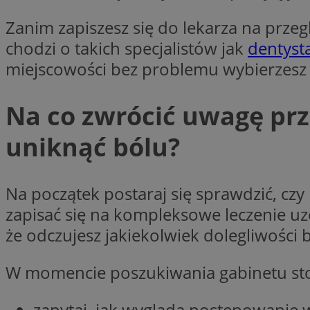
Nazwa
Zanim zapiszesz się do lekarza na przegl
Nazwa
ustat_xq6z219uw9
chodzi o takich specjalistów jak
dentyst
Nazwa
__Secure-YNID
_clck
miejscowości bez problemu wybierzesz 
__gads
Na co zwrócić uwagę pr
FCCDCF
MUID
uniknąć bólu?
__eoi
ANONCHK
Na początek postaraj się sprawdzić, czy
_clsk
zapisać się na kompleksowe leczenie uz
test_cookie
że odczujesz jakiekolwiek dolegliwości
_ga_NBM6HFESG6
_fbp
W momencie poszukiwania gabinetu st
OAID
MR
zapytaj, jak wygląda postępowanie 