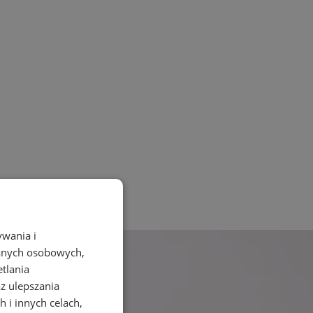
ywania i
danych osobowych,
etlania
az ulepszania
 i innych celach,