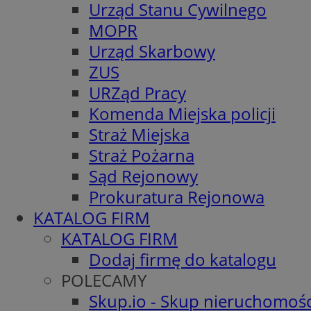
Urząd Stanu Cywilnego
MOPR
Urząd Skarbowy
ZUS
URZąd Pracy
Komenda Miejska policji
Straż Miejska
Straż Pożarna
Sąd Rejonowy
Prokuratura Rejonowa
KATALOG FIRM
KATALOG FIRM
Dodaj firmę do katalogu
POLECAMY
Skup.io - Skup nieruchomośc