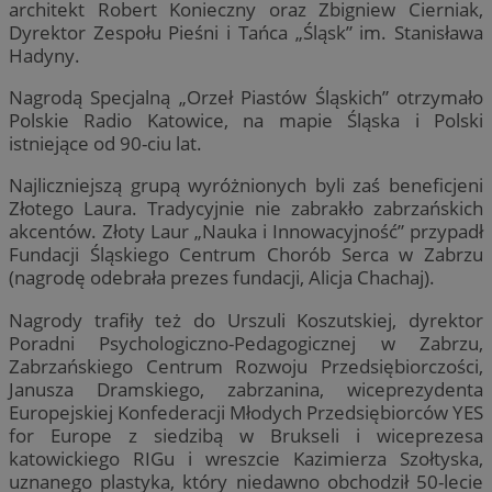
architekt Robert Konieczny oraz Zbigniew Cierniak,
Dyrektor Zespołu Pieśni i Tańca „Śląsk” im. Stanisława
Hadyny.
Nagrodą Specjalną „Orzeł Piastów Śląskich” otrzymało
Polskie Radio Katowice, na mapie Śląska i Polski
istniejące od 90-ciu lat.
Najliczniejszą grupą wyróżnionych byli zaś beneficjeni
Złotego Laura. Tradycyjnie nie zabrakło zabrzańskich
akcentów. Złoty Laur „Nauka i Innowacyjność” przypadł
Fundacji Śląskiego Centrum Chorób Serca w Zabrzu
(nagrodę odebrała prezes fundacji, Alicja Chachaj).
Nagrody trafiły też do Urszuli Koszutskiej, dyrektor
Poradni Psychologiczno-Pedagogicznej w Zabrzu,
Zabrzańskiego Centrum Rozwoju Przedsiębiorczości,
Janusza Dramskiego, zabrzanina, wiceprezydenta
Europejskiej Konfederacji Młodych Przedsiębiorców YES
for Europe z siedzibą w Brukseli i wiceprezesa
katowickiego RIGu i wreszcie Kazimierza Szołtyska,
uznanego plastyka, który niedawno obchodził 50-lecie