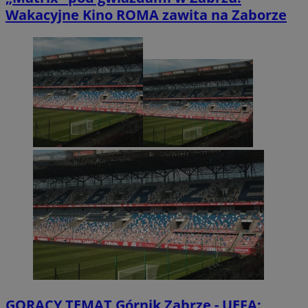
Wakacyjne Kino ROMA zawita na Zaborze
GORĄCY TEMAT
Górnik Zabrze - UEFA: