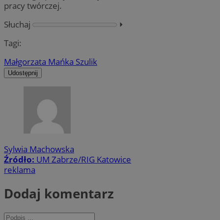
pracy twórczej.
Słuchaj
⏵︎
Tagi:
Małgorzata Mańka Szulik
Udostępnij
Sylwia Machowska
Źródło:
UM Zabrze/RIG Katowice
reklama
Dodaj komentarz