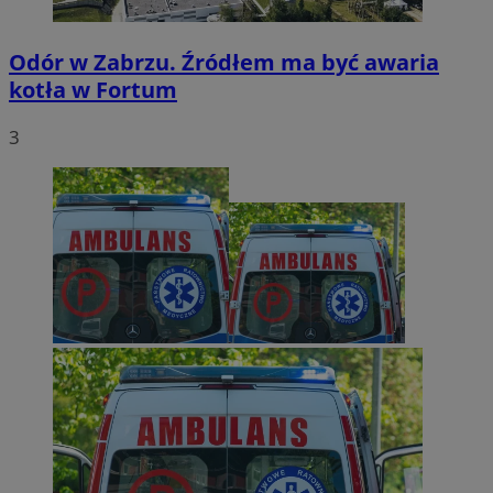
Odór w Zabrzu. Źródłem ma być awaria
kotła w Fortum
3