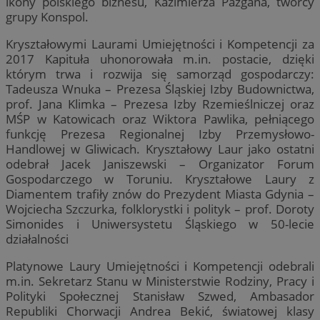
ikony polskiego biznesu, Kazimierza Pazgana, twórcy
grupy Konspol.
Kryształowymi Laurami Umiejętności i Kompetencji za
2017 Kapituła uhonorowała m.in. postacie, dzięki
którym trwa i rozwija się samorząd gospodarczy:
Tadeusza Wnuka – Prezesa Śląskiej Izby Budownictwa,
prof. Jana Klimka – Prezesa Izby Rzemieślniczej oraz
MŚP w Katowicach oraz Wiktora Pawlika, pełniącego
funkcję Prezesa Regionalnej Izby Przemysłowo-
Handlowej w Gliwicach. Kryształowy Laur jako ostatni
odebrał Jacek Janiszewski – Organizator Forum
Gospodarczego w Toruniu. Kryształowe Laury z
Diamentem trafiły znów do Prezydent Miasta Gdynia –
Wojciecha Szczurka, folklorystki i polityk – prof. Doroty
Simonides i Uniwersystetu Śląskiego w 50-lecie
działalności
Platynowe Laury Umiejętności i Kompetencji odebrali
m.in. Sekretarz Stanu w Ministerstwie Rodziny, Pracy i
Polityki Społecznej Stanisław Szwed, Ambasador
Republiki Chorwacji Andrea Bekić, światowej klasy