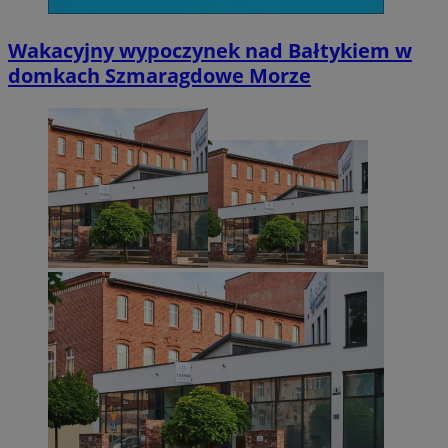
Wakacyjny wypoczynek nad Bałtykiem w
domkach Szmaragdowe Morze
CookieScriptConsent
4 tygodnie 2 dn
CookieScript
zabrze.com.pl
VISITOR_PRIVACY_METADATA
5 miesięcy 4
YouTube
tygodnie
.youtube.com