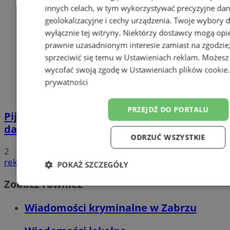
innych celach, w tym wykorzystywać precyzyjne da
geolokalizacyjne i cechy urządzenia. Twoje wybory 
wyłącznie tej witryny. Niektórzy dostawcy mogą opie
prawnie uzasadnionym interesie zamiast na zgodzi
sprzeciwić się temu w
Ustawieniach reklam
. Możesz
wycofać swoją zgodę w
Ustawieniach plików cookie
prywatności
PRZEJDŹ DO PORTALU
Pijana 32-latka z zakazem prowadzenia
dachowała na DK 88 w Zabrzu
ODRZUĆ WSZYSTKIE
2
reklama
POKAŻ SZCZEGÓŁY
Zobacz również
Niezbędne
Wydajność
Targetowanie
F
Wiadomości kryminalne w Zabrzu
Niesklasyfikowane