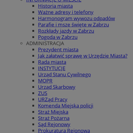
Historia miasta
Ważne adresy i telefony
Harmonogram wywozu odpadów
Parafie i msze święte w Zabrzu
Rozkłady jazdy w Zabrzu
Pogoda w Zabrzu
ADMINISTRACJA
Prezydent miasta
Jak załatwić sprawę w Urzędzie Miasta?
Rada miasta
INSTYTUCJE
Urząd Stanu Cywilnego
MOPR
Urząd Skarbowy
ZUS
URZąd Pracy
Komenda Miejska policji
Straż Miejska
Straż Pożarna
Sąd Rejonowy
Prokuratura Rejonowa