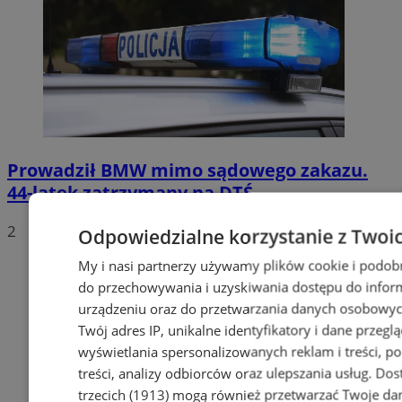
Prowadził BMW mimo sądowego zakazu.
44-latek zatrzymany na DTŚ
2
Odpowiedzialne korzystanie z Twoi
My i nasi partnerzy używamy plików cookie i podob
do przechowywania i uzyskiwania dostępu do infor
urządzeniu oraz do przetwarzania danych osobowych
Twój adres IP, unikalne identyfikatory i dane przeglą
wyświetlania spersonalizowanych reklam i treści, p
treści, analizy odbiorców oraz ulepszania usług.
Dos
trzecich (1913)
mogą również przetwarzać Twoje dan