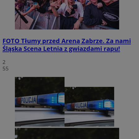
FOTO
Tłumy przed Areną Zabrze. Za nami
Śląska Scena Letnia z gwiazdami rapu!
2
55