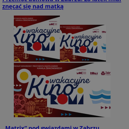
znęcać się nad matką
„Matrix” pod gwiazdami w Zabrzu.