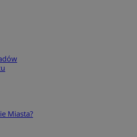
adów
zu
ie Miasta?