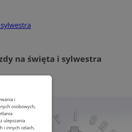
 sylwestra
zdy na święta i sylwestra
ywania i
danych osobowych,
etlania
az ulepszania
 i innych celach,