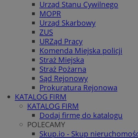
Urząd Stanu Cywilnego
MOPR
Urząd Skarbowy
ZUS
URZąd Pracy
Komenda Miejska policji
Straż Miejska
Straż Pożarna
Sąd Rejonowy
Prokuratura Rejonowa
KATALOG FIRM
KATALOG FIRM
Dodaj firmę do katalogu
POLECAMY
Skup.io - Skup nieruchomośc