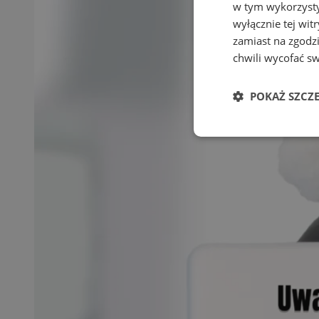
w tym wykorzysty
wyłącznie tej wi
zamiast na zgodz
chwili wycofać s
POKAŻ SZCZ
Niezbędne
Ni
Niezbędne pliki cook
zarządzanie kontem. 
Nazwa