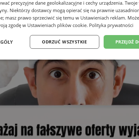
wać precyzyjne dane geolokalizacyjne i cechy urządzenia. Twoje
tryny. Niektórzy dostawcy mogą opierać się na prawnie uzasadnio
ie; masz prawo sprzeciwić się temu w
Ustawieniach reklam
. Może
woją zgodę w
Ustawieniach plików cookie
.
Polityka prywatności
EGÓŁY
ODRZUĆ WSZYSTKIE
PRZEJDŹ 
Wydajność
Targetowanie
Funkcjonalność
Ni
ezbędne
Wydajność
Targetowanie
Funkcjonalność
Niesklasyfikow
ie umożliwiają korzystanie z podstawowych funkcji strony internetowej, takich jak log
Bez niezbędnych plików cookie nie można prawidłowo korzystać ze strony internetowe
Provider
/
Okres
Opis
Domena
przechowywania