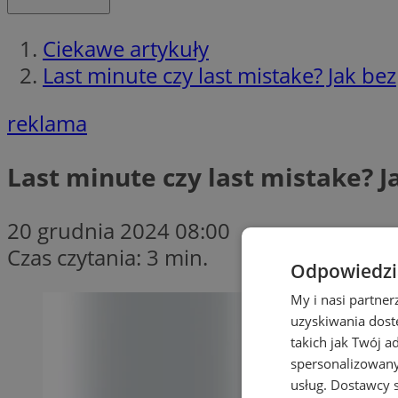
Ciekawe artykuły
Last minute czy last mistake? Jak be
reklama
Last minute czy last mistake? 
20 grudnia 2024 08:00
Czas czytania: 3 min.
Odpowiedzia
My i nasi partne
uzyskiwania dost
takich jak Twój a
spersonalizowanyc
usług.
Dostawcy s