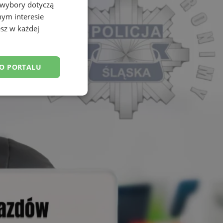
 wybory dotyczą
nym interesie
sz w każdej
DO PORTALU
esklasyfikowane
ane
owanie użytkownika i
j.