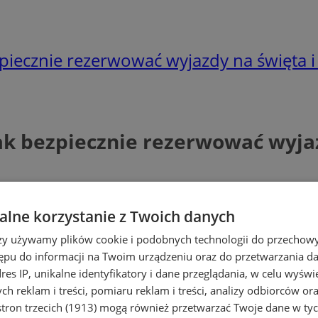
zpiecznie rezerwować wyjazdy na święta i
Jak bezpiecznie rezerwować wyja
lne korzystanie z Twoich danych
rzy używamy plików cookie i podobnych technologii do przechow
ępu do informacji na Twoim urządzeniu oraz do przetwarzania 
dres IP, unikalne identyfikatory i dane przeglądania, w celu wyświ
h reklam i treści, pomiaru reklam i treści, analizy odbiorców or
tron trzecich (1913)
mogą również przetwarzać Twoje dane w tych