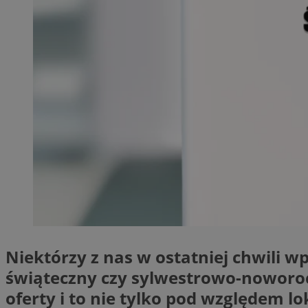
SessID
QeSessID
MvSessID
__cf_bm
__cf_bm
CookieScriptConse
VISITOR_PRIVACY_
Niektórzy z nas w ostatniej chwili w
świąteczny czy sylwestrowo-noworoc
oferty i to nie tylko pod względem lo