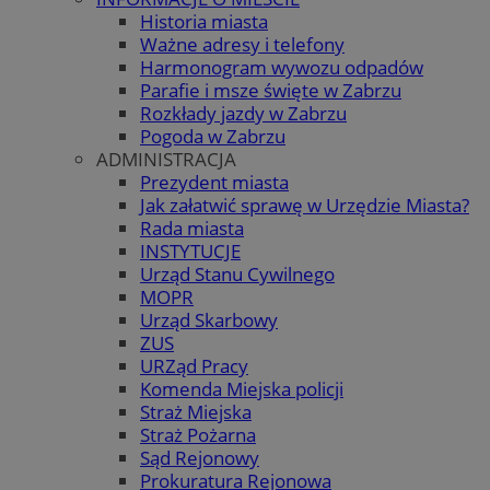
Historia miasta
Ważne adresy i telefony
Harmonogram wywozu odpadów
Parafie i msze święte w Zabrzu
Rozkłady jazdy w Zabrzu
Pogoda w Zabrzu
ADMINISTRACJA
Prezydent miasta
Jak załatwić sprawę w Urzędzie Miasta?
Rada miasta
INSTYTUCJE
Urząd Stanu Cywilnego
MOPR
Urząd Skarbowy
ZUS
URZąd Pracy
Komenda Miejska policji
Straż Miejska
Straż Pożarna
Sąd Rejonowy
Prokuratura Rejonowa