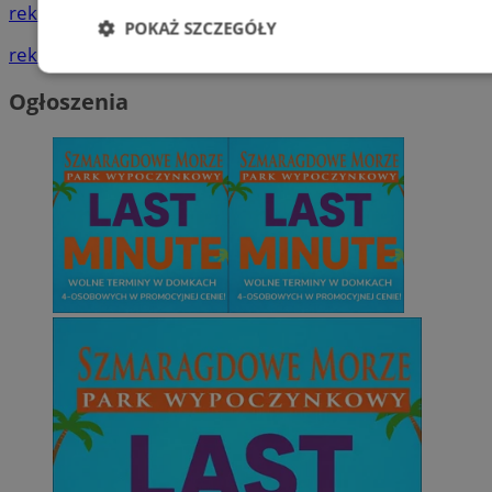
reklama
POKAŻ SZCZEGÓŁY
reklama
Niezbędne
Wydajność
Targetowani
Ogłoszenia
Niesklasyfikowane
Niezbędne
Wydajność
Targetowanie
Funkcjonalno
Niezbędne pliki cookie umożliwiają korzystanie z podstawowych fun
takich jak logowanie użytkownika i zarządzanie kontem. Bez niezb
można prawidłowo korzystać ze strony internetowej.
Provider
/
Okres
Nazwa
Domena
przechowywani
SessID
zabrze.com.pl
1 rok