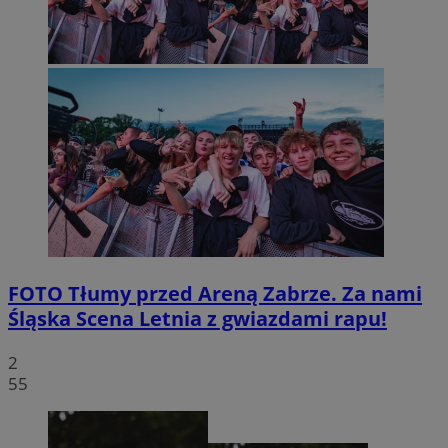
FOTO
Tłumy przed Areną Zabrze. Za nami
Śląska Scena Letnia z gwiazdami rapu!
2
55