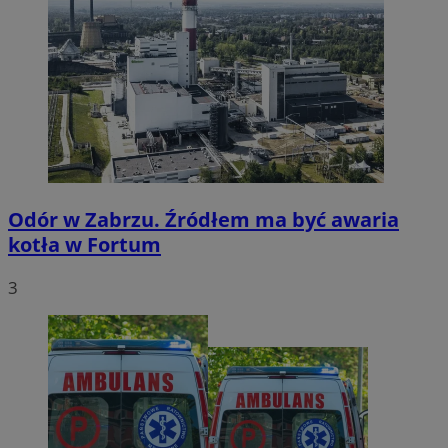
Odór w Zabrzu. Źródłem ma być awaria
kotła w Fortum
3