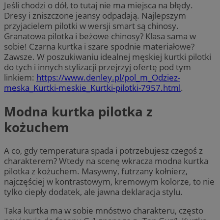
Jeśli chodzi o dół, to tutaj nie ma miejsca na błędy.
Dresy i zniszczone jeansy odpadają. Najlepszym
przyjacielem pilotki w wersji smart są chinosy.
Granatowa pilotka i beżowe chinosy? Klasa sama w
sobie! Czarna kurtka i szare spodnie materiałowe?
Zawsze. W poszukiwaniu idealnej męskiej kurtki pilotki
do tych i innych stylizacji przejrzyj ofertę pod tym
linkiem:
https://www.denley.pl/pol_m_Odziez-
meska_Kurtki-meskie_Kurtki-pilotki-7957.html
.
Modna kurtka pilotka z
kożuchem
A co, gdy temperatura spada i potrzebujesz czegoś z
charakterem? Wtedy na scenę wkracza modna kurtka
pilotka z kożuchem. Masywny, futrzany kołnierz,
najczęściej w kontrastowym, kremowym kolorze, to nie
tylko ciepły dodatek, ale jawna deklaracja stylu.
Taka kurtka ma w sobie mnóstwo charakteru, często