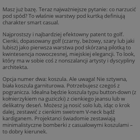
Masz już bazę. Teraz najważniejsze pytanie: co narzucić
pod spód? To właśnie warstwy pod kurtką definiują
charakter smart casual.
Najprostszy i najbardziej efektowny patent to golf.
Cienki, dopasowany golf (czarny, beżowy, szary lub jaki
lubisz) jako pierwsza warstwa pod skórzaną pilotką to
kwintesencja nowoczesnej, miejskiej elegancji. To look,
który ma w sobie coś z nonszalancji artysty i dyscypliny
architekta.
Opcja numer dwa: koszula. Ale uwaga! Nie sztywna,
biała koszula garniturowa. Potrzebujesz czegoś z
pogranicza. Idealna będzie koszula typu button-down (z
kołnierzykiem na guziczki) z cienkiego jeansu lub w
delikatny deseń. Możesz ją nosić solo lub, idąc o krok
dalej, zestawić z cienkim swetrem V-neck bądź
kardiganem. Projektanci świadomie zestawiają
minimalistyczne bomberki z casualowymi koszulami –
to dobry kierunek.