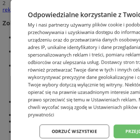
2
reklama
Odpowiedzialne korzystanie z Twoi
Zobacz również
My i nasi partnerzy używamy plików cookie i podob
przechowywania i uzyskiwania dostępu do informac
Wiadomości kryminalne w Zabrzu
urządzeniu oraz do przetwarzania danych osobowych
adres IP, unikalne identyfikatory i dane przeglądani
Wiadomości lokalne
spersonalizowanych reklam i treści, pomiaru reklam i
odbiorców oraz ulepszania usług.
Dostawcy stron tr
Wiadomości sportowe
również przetwarzać Twoje dane w tych i innych cel
wykorzystywać precyzyjne dane geolokalizacyjne i c
Twoje wybory dotyczą wyłącznie tej witryny. Niekt
opierać się na prawnie uzasadnionym interesie zami
prawo sprzeciwić się temu w
Ustawieniach reklam
.
Optyk, okulista
chwili wycofać swoją zgodę w
Ustawieniach plików 
Zabrze
Największy sklep z częściami online!
prywatności
Książeczka sanepidowska
Tworzenie stron www -Zabrze
ODRZUĆ WSZYSTKIE
PRZEJ