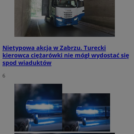
Nietypowa akcja w Zabrzu. Turecki
kierowca ciężarówki nie mógł wydostać się
spod wiaduktów
6