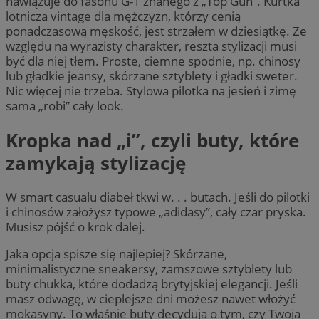
nawiązuje do fasonu G-1 znanego z „Top Gun”. Kurtka
lotnicza vintage dla mężczyzn, którzy cenią
ponadczasową męskość, jest strzałem w dziesiątkę. Ze
względu na wyrazisty charakter, reszta stylizacji musi
być dla niej tłem. Proste, ciemne spodnie, np. chinosy
lub gładkie jeansy, skórzane sztyblety i gładki sweter.
Nic więcej nie trzeba. Stylowa pilotka na jesień i zimę
sama „robi” cały look.
Kropka nad „i”, czyli buty, które
zamykają stylizację
W smart casualu diabeł tkwi w. . . butach. Jeśli do pilotki
i chinosów założysz typowe „adidasy”, cały czar pryska.
Musisz pójść o krok dalej.
Jaka opcja spisze się najlepiej? Skórzane,
minimalistyczne sneakersy, zamszowe sztyblety lub
buty chukka, które dodadzą brytyjskiej elegancji. Jeśli
masz odwagę, w cieplejsze dni możesz nawet włożyć
mokasyny. To właśnie buty decydują o tym, czy Twoja