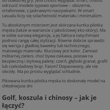
do odważnej gry. Jeśli chcesz wyglądać smart, musisz
odrzucić modele typowo sportowe – obszerne,
ortalionowe, z jaskrawymi naszywkami. W smart
casualu liczy się szlachetność materiału i minimalizm.
Tu absolutnym mistrzem jest skórzana kurtka pilotka
męska (także w wariancie z jakościowej eko-skóry). Ma
w sobie surową elegancję, a jej faktura natychmiast
podnosi rangę całej stylizacji. Równie dobrze sprawdzi
się wersja z gładkiej bawełny lub technicznego,
matowego materiału. Kluczowy jest kolor. Zamiast
militarnej zieleni, choć bywa ciekawa, postaw na
bezpieczną i stylową paletę: czerń, głęboki granat, grafit
lub czekoladowy brąz. Fason? Dopasowany, ale nie
obcisły. Ma po prostu wyglądać schludnie.
Pikowana kurtka pilotka męska to doskonały model na
chłodniejsze dni
Golf, koszula i chinosy – jak je
łączyć?