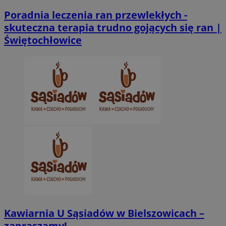
Poradnia leczenia ran przewlekłych -
CookieScriptConsent
4 tygodnie 2 dn
CookieScript
skuteczna terapia trudno gojących się ran |
zabrze.com.pl
Świętochłowice
VISITOR_PRIVACY_METADATA
5 miesięcy 4
YouTube
tygodnie
.youtube.com
Kawiarnia U Sąsiadów w Bielszowicach –
zapraszamy!