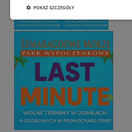
POKAŻ SZCZEGÓŁY
Niezbędne
Wydajność
Targetowani
Niesklasyfikowane
Niezbędne
Wydajność
Targetowanie
Funkcjonalno
Niezbędne pliki cookie umożliwiają korzystanie z podstawowych fun
takich jak logowanie użytkownika i zarządzanie kontem. Bez niezb
można prawidłowo korzystać ze strony internetowej.
Provider
/
Okres
Nazwa
Domena
przechowywani
SessID
zabrze.com.pl
1 rok