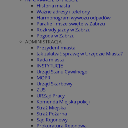
Historia miasta
Ważne adresy i telefony
Harmonogram wywozu odpadów
Parafie i msze święte w Zabrzu
Rozkłady jazdy w Zabrzu
Pogoda w Zabrzu
ADMINISTRACJA
Prezydent miasta
Jak załatwić sprawę w Urzędzie Miasta?
Rada miasta
INSTYTUCJE
Urząd Stanu Cywilnego
MOPR
Urząd Skarbowy
ZUS
URZąd Pracy
Komenda Miejska policji
Straż Miejska
Straż Pożarna
Sąd Rejonowy
Prokuratura Rejonowa