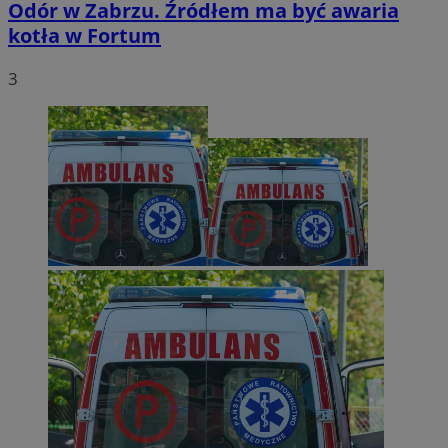
Odór w Zabrzu. Źródłem ma być awaria
kotła w Fortum
3