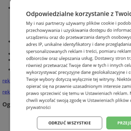
Wiadomości sportowe
Odpowiedzialne korzystanie z Twoi
My i nasi partnerzy używamy plików cookie i podob
przechowywania i uzyskiwania dostępu do informac
urządzeniu oraz do przetwarzania danych osobowych
Optyk, okulista
adres IP, unikalne identyfikatory i dane przeglądani
Zabrze
spersonalizowanych reklam i treści, pomiaru reklam i
Największy sklep z częściami online!
odbiorców oraz ulepszania usług.
Dostawcy stron tr
Książeczka sanepidowska
również przetwarzać Twoje dane w tych i innych cel
Tworzenie stron www -Zabrze
wykorzystywać precyzyjne dane geolokalizacyjne i c
Twoje wybory dotyczą wyłącznie tej witryny. Niekt
reklama
opierać się na prawnie uzasadnionym interesie zami
reklama
prawo sprzeciwić się temu w
Ustawieniach reklam
.
chwili wycofać swoją zgodę w
Ustawieniach plików 
Ogłoszenia
prywatności
ODRZUĆ WSZYSTKIE
PRZEJ