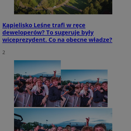
Kąpielisko Leśne trafi w ręce
deweloperów? To sugeruje były
wiceprezydent. Co na obecne władze?
2