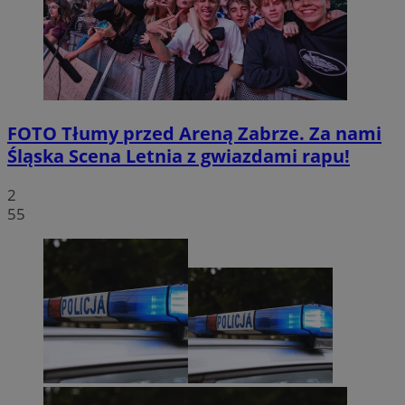
FOTO
Tłumy przed Areną Zabrze. Za nami
Śląska Scena Letnia z gwiazdami rapu!
2
55