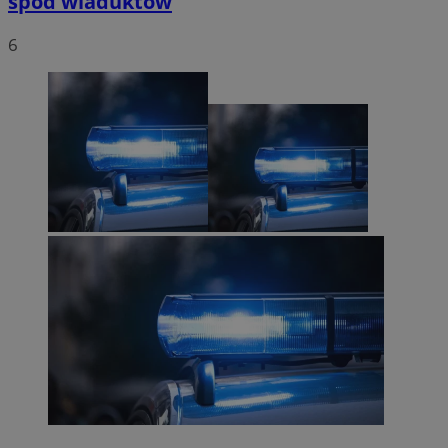
spod wiaduktów
6