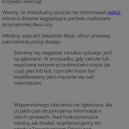
krzywdzi zwierząt.
Wiemy, że mieszkańcy jeszcze nie informowali
policji
,
mimo iż dziwnie wyglądające parówki znaleziono
przynajmniej dwa razy.
Młodszy aspirant Sebastian Bijok, oficer prasowy
zabrzańskiej policji dodaje:
Staramy się reagować na takie sytuacje, jeśli
są zgłaszane. W przypadku, gdy zatrute lub
wypchane ostrymi przedmiotami mięso zje
czyjś pies lub kot, czyn taki może być
kwalifikowany jako znęcanie się nad
zwierzętami.
Wspomnianego zdarzenia nie zgłoszono, ale
co jakiś czas otrzymujemy informacje o
takich sprawach. Nasi funkcjonariusze
wiedzą, jak działać, współpracujemy też
wtedy z Towarzystwem Opieki nad