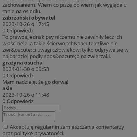
zachowaniem. Wiem co piszę bo wiem jak wygląda u
mnie na osiedlu.
zabrzański obywatel
2023-10-26 o 17:45
0
Odpowiedz
To prawda,jednak psy niczemu nie zawiniły lecz ich
właściciele ,a takie ścierwo tch&oacute;rzliwe nie
zwr&oacute;ci uwagi człowiekowi tylko odgrywa się w
najbardziej podły spos&oacute;b na zwierzaki.
grażyna osucha
2024-01-30 o 09:53
0
Odpowiedz
Mam nadzieję, że go dorwą!
asia
2023-10-26 o 11:48
0
Odpowiedz
Akceptuję regulamin zamieszczania komentarzy
oraz politykę prywatności.