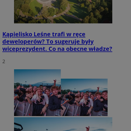
Kąpielisko Leśne trafi w ręce
deweloperów? To sugeruje były
wiceprezydent. Co na obecne władze?
2