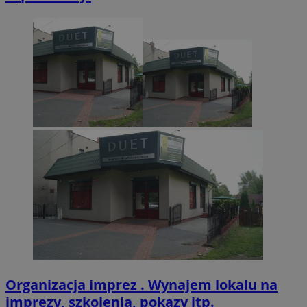
CookieScriptConsent
4 tygodnie 2 dn
CookieScript
zabrze.com.pl
VISITOR_PRIVACY_METADATA
5 miesięcy 4
YouTube
tygodnie
.youtube.com
Organizacja imprez . Wynajem lokalu na
imprezy, szkolenia, pokazy itp.