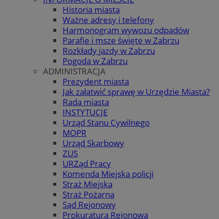
Historia miasta
Ważne adresy i telefony
Harmonogram wywozu odpadów
Parafie i msze święte w Zabrzu
Rozkłady jazdy w Zabrzu
Pogoda w Zabrzu
ADMINISTRACJA
Prezydent miasta
Jak załatwić sprawę w Urzędzie Miasta?
Rada miasta
INSTYTUCJE
Urząd Stanu Cywilnego
MOPR
Urząd Skarbowy
ZUS
URZąd Pracy
Komenda Miejska policji
Straż Miejska
Straż Pożarna
Sąd Rejonowy
Prokuratura Rejonowa