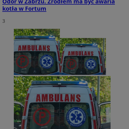
Odór w Zabrzu. Źródłem ma być awaria
kotła w Fortum
3