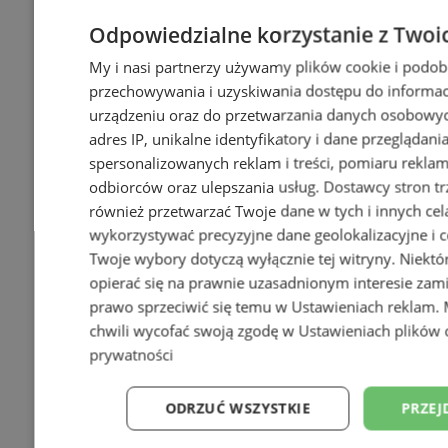
Odpowiedzialne korzystanie z Twoi
My i nasi partnerzy używamy plików cookie i podob
przechowywania i uzyskiwania dostępu do informac
urządzeniu oraz do przetwarzania danych osobowych
adres IP, unikalne identyfikatory i dane przeglądani
spersonalizowanych reklam i treści, pomiaru reklam i
odbiorców oraz ulepszania usług.
Dostawcy stron tr
również przetwarzać Twoje dane w tych i innych cel
wykorzystywać precyzyjne dane geolokalizacyjne i c
Twoje wybory dotyczą wyłącznie tej witryny. Niekt
opierać się na prawnie uzasadnionym interesie zami
prawo sprzeciwić się temu w
Ustawieniach reklam
.
chwili wycofać swoją zgodę w
Ustawieniach plików 
prywatności
ODRZUĆ WSZYSTKIE
PRZEJ