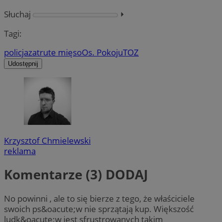
Słuchaj
⏵︎
Tagi:
policja
zatrute mięso
Os. Pokoju
TOZ
Udostępnij
Krzysztof Chmielewski
reklama
Komentarze (3)
DODAJ
No powinni , ale to się bierze z tego, że właściciele
swoich ps&oacute;w nie sprzątają kup. Większość
ludk&oacute;w jest sfrustrowanych takim