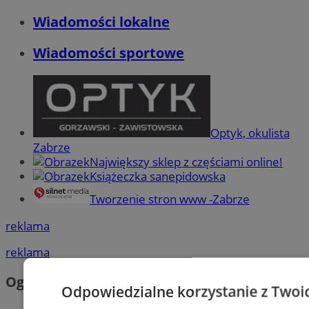
Wiadomości lokalne
Wiadomości sportowe
Optyk, okulista
Zabrze
Największy sklep z częściami online!
Książeczka sanepidowska
Tworzenie stron www -Zabrze
reklama
reklama
Ogłoszenia
Odpowiedzialne korzystanie z Twoi