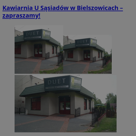
Kawiarnia U Sąsiadów w Bielszowicach –
zapraszamy!
VISITOR_PRIVACY_METADATA
5 miesięcy 4
YouTube
tygodnie
.youtube.com