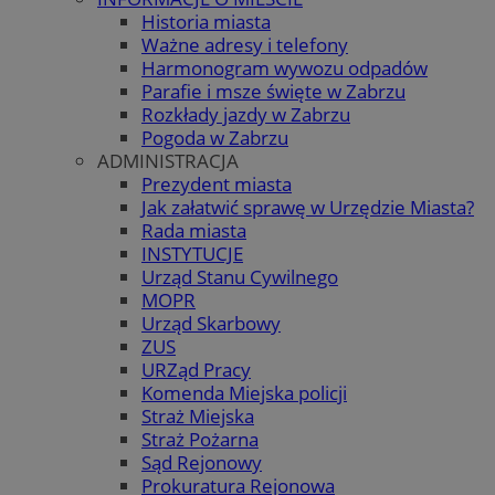
Historia miasta
Ważne adresy i telefony
Harmonogram wywozu odpadów
Parafie i msze święte w Zabrzu
Rozkłady jazdy w Zabrzu
Pogoda w Zabrzu
ADMINISTRACJA
Prezydent miasta
Jak załatwić sprawę w Urzędzie Miasta?
Rada miasta
INSTYTUCJE
Urząd Stanu Cywilnego
MOPR
Urząd Skarbowy
ZUS
URZąd Pracy
Komenda Miejska policji
Straż Miejska
Straż Pożarna
Sąd Rejonowy
Prokuratura Rejonowa