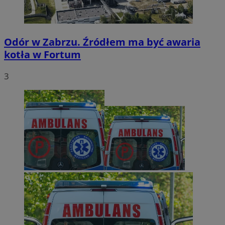
Odór w Zabrzu. Źródłem ma być awaria
kotła w Fortum
3