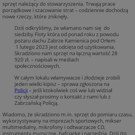
sprzęt należący do stowarzyszenia. Trwają prace
porządkowe i szacowanie strat – codziennie dochodzą
nowe rzeczy, które zniknęły.
Dziś odkryliśmy, że włamano nam się do
siedziby Floty która od ponad roku z powodu
pożaru dachu Zabrze Kamienica pod Orłem
1 lutego 2023 jest odcięta od użytkowania.
Skradziono nam sprzęt na łączną wartość 28
920 zł. – napisali w mediach
społecznościowych.
W całym lokalu włamywacze i złodzieje zrobili
jeden wielki kipisz – sprawa zgłoszona na
Policji
– jeśli ktokolwiek coś wie lub widział
czy słyszał prosimy o kontakt z nami lub z
Zabrzańską Policją.
Wiadomo, że skradziono m.in. sprzęt do pomiaru czasu,
wykorzystywany na imprezach sportowych, mikser
multimedialny, mikrofony i odtwarzacze CD,
instrumenty muzyczne, hafciarkę i narzędzia. Dziś (to