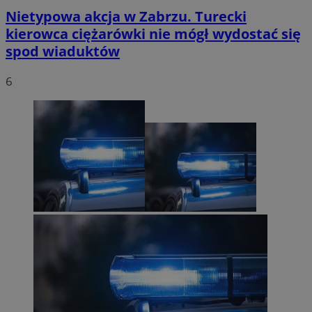
Nietypowa akcja w Zabrzu. Turecki
kierowca ciężarówki nie mógł wydostać się
spod wiaduktów
6