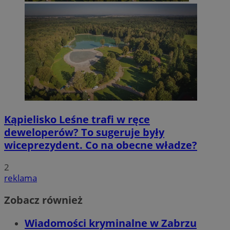
Kąpielisko Leśne trafi w ręce
deweloperów? To sugeruje były
wiceprezydent. Co na obecne władze?
2
reklama
Zobacz również
Wiadomości kryminalne w Zabrzu