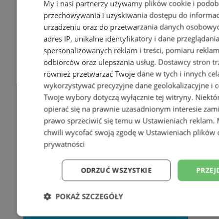
My i nasi partnerzy używamy plików cookie i podob
przechowywania i uzyskiwania dostępu do informac
urządzeniu oraz do przetwarzania danych osobowych
adres IP, unikalne identyfikatory i dane przeglądani
spersonalizowanych reklam i treści, pomiaru reklam i
odbiorców oraz ulepszania usług.
Dostawcy stron tr
również przetwarzać Twoje dane w tych i innych cel
wykorzystywać precyzyjne dane geolokalizacyjne i c
Twoje wybory dotyczą wyłącznie tej witryny. Niekt
opierać się na prawnie uzasadnionym interesie zami
prawo sprzeciwić się temu w
Ustawieniach reklam
.
chwili wycofać swoją zgodę w
Ustawieniach plików 
prywatności
ODRZUĆ WSZYSTKIE
PRZEJ
POKAŻ SZCZEGÓŁY
Niezbędne
Wydajność
Targetowani