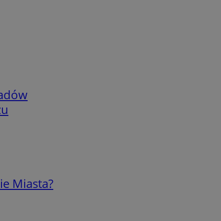
adów
zu
ie Miasta?