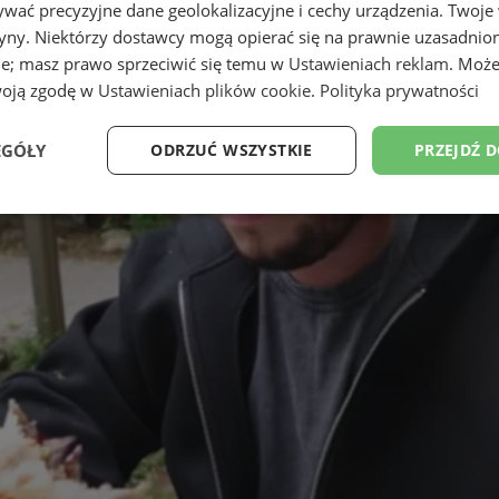
wać precyzyjne dane geolokalizacyjne i cechy urządzenia. Twoje
tryny. Niektórzy dostawcy mogą opierać się na prawnie uzasadnio
ie; masz prawo sprzeciwić się temu w
Ustawieniach reklam
. Może
woją zgodę w
Ustawieniach plików cookie
.
Polityka prywatności
EGÓŁY
ODRZUĆ WSZYSTKIE
PRZEJDŹ 
Wydajność
Targetowanie
Funkcjonalność
Ni
ezbędne
Wydajność
Targetowanie
Funkcjonalność
Niesklasyfikow
ie umożliwiają korzystanie z podstawowych funkcji strony internetowej, takich jak log
Bez niezbędnych plików cookie nie można prawidłowo korzystać ze strony internetowe
Provider
/
Okres
Opis
Domena
przechowywania