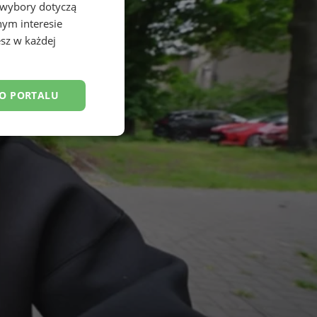
 wybory dotyczą
nym interesie
sz w każdej
DO PORTALU
esklasyfikowane
ane
owanie użytkownika i
j.