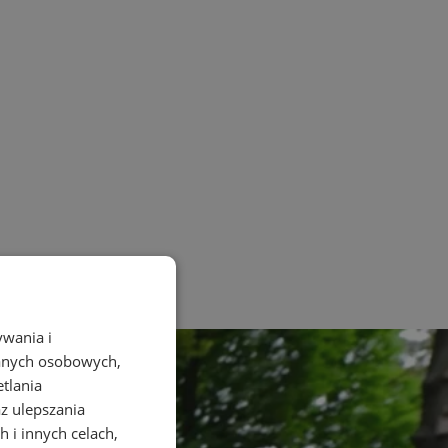
ywania i
danych osobowych,
etlania
az ulepszania
 i innych celach,