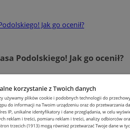
odolskiego! Jak go ocenił?
sa Podolskiego! Jak go ocenił?
lne korzystanie z Twoich danych
rzy używamy plików cookie i podobnych technologii do przechow
ępu do informacji na Twoim urządzeniu oraz do przetwarzania 
dres IP, unikalne identyfikatory i dane przeglądania, w celu wyświ
h reklam i treści, pomiaru reklam i treści, analizy odbiorców or
tron trzecich (1913)
mogą również przetwarzać Twoje dane w tych