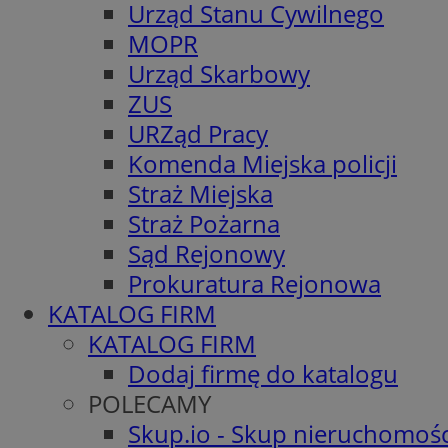
Urząd Stanu Cywilnego
MOPR
Urząd Skarbowy
ZUS
URZąd Pracy
Komenda Miejska policji
Straż Miejska
Straż Pożarna
Sąd Rejonowy
Prokuratura Rejonowa
KATALOG FIRM
KATALOG FIRM
Dodaj firmę do katalogu
POLECAMY
Skup.io - Skup nieruchomośc