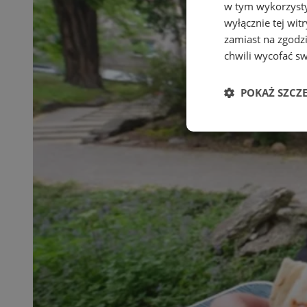
w tym wykorzysty
wyłącznie tej wi
zamiast na zgodz
chwili wycofać s
POKAŻ SZCZ
Niezbędne
Ni
Niezbędne pliki cook
zarządzanie kontem. 
Nazwa