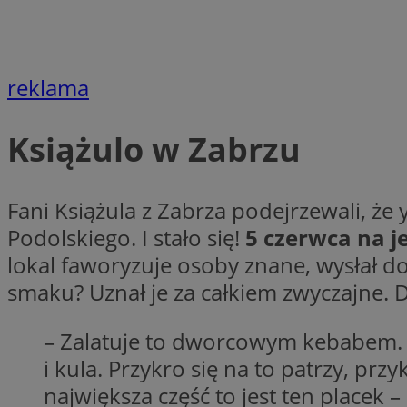
Nazwa
Nazwa
ustat_xq6z219uw9
Nazwa
__Secure-YNID
_clck
reklama
__gads
Książulo w Zabrzu
FCCDCF
MUID
__eoi
Fani Książula z Zabrza podejrzewali, 
ANONCHK
Podolskiego. I stało się!
5 czerwca na j
_clsk
lokal faworyzuje osoby znane, wysłał do
smaku? Uznał je za całkiem zwyczajne. D
test_cookie
_ga_NBM6HFESG6
– Zalatuje to dworcowym kebabem. 
_fbp
OAID
i kula. Przykro się na to patrzy, pr
największa część to jest ten placek –
MR