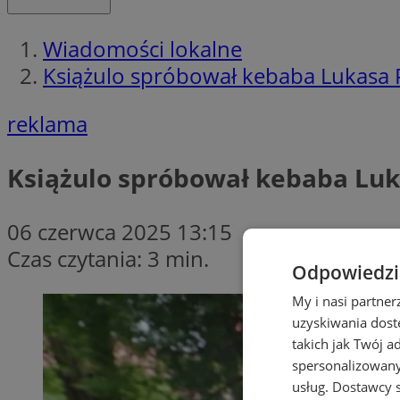
Wiadomości lokalne
Książulo spróbował kebaba Lukasa P
reklama
Książulo spróbował kebaba Luka
06 czerwca 2025 13:15
Czas czytania: 3 min.
Odpowiedzia
My i nasi partne
uzyskiwania dost
takich jak Twój a
spersonalizowanyc
usług.
Dostawcy s