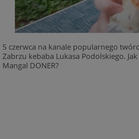
SessID
QeSessID
MvSessID
__cf_bm
5 czerwca na kanale popularnego twórcy
Zabrzu kebaba Lukasa Podolskiego. Jak 
__cf_bm
Mangal DONER?
CookieScriptConse
VISITOR_PRIVACY_