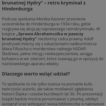
brunatnej Hydry” – retro kryminał z
Hindenburga
Podczas spotkania Monika Kassner przeniesie
uczestników do Hindenburga w 1934 roku, gdzie
rozgrywa się akcja jej najnowszego retrokryminału. W
książce
„Sprawa Abrahamczika w paszczy
brunatnej Hydry”
niezłomny radca prawny Adolf
Jendrysek mierzy się z oskarżeniami nadburmistrza
Maxa Filluscha o morderstwo radnego NSDAP.
Śledztwo, pełne intryg i niebezpieczeństw, wciąga
bohatera w wir zdarzeń, które stawiają go w opozycji do
nazistowskiego aparatu władzy.
Dlaczego warto wziąć udział?
To spotkanie to nie tylko szansa na poznanie kulis
twórczości autorki, ale także możliwość zgłębienia
historii Śląska i czasów burzliwych lat 30. Po prezentacji
książki będzie można porozmawiać z pisarką, zdobyć
autograf oraz wzbogacić swoją biblioteczkę o najnowsze