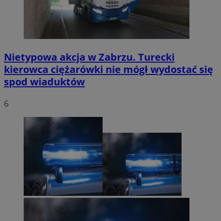
Nietypowa akcja w Zabrzu. Turecki
kierowca ciężarówki nie mógł wydostać się
spod wiaduktów
6