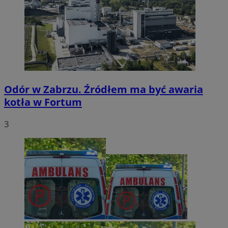
Odór w Zabrzu. Źródłem ma być awaria
kotła w Fortum
3