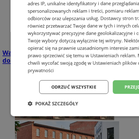
adres IP, unikalne identyfikatory i dane przeglądani
spersonalizowanych reklam i treści, pomiaru reklam i
odbiorców oraz ulepszania usług.
Dostawcy stron tr
również przetwarzać Twoje dane w tych i innych cel
wykorzystywać precyzyjne dane geolokalizacyjne i c
Twoje wybory dotyczą wyłącznie tej witryny. Niekt
opierać się na prawnie uzasadnionym interesie zami
Wakacyjny wypoczynek nad Bałtykiem w
prawo sprzeciwić się temu w
Ustawieniach reklam
.
domkach Szmaragdowe Morze
chwili wycofać swoją zgodę w
Ustawieniach plików 
prywatności
ODRZUĆ WSZYSTKIE
PRZEJ
POKAŻ SZCZEGÓŁY
Niezbędne
Wydajność
Targetowani