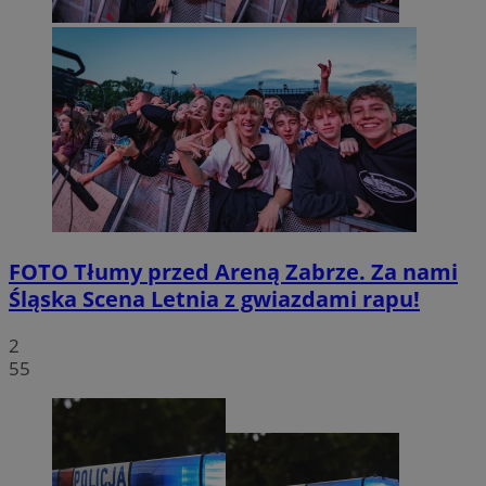
FOTO
Tłumy przed Areną Zabrze. Za nami
Śląska Scena Letnia z gwiazdami rapu!
2
55