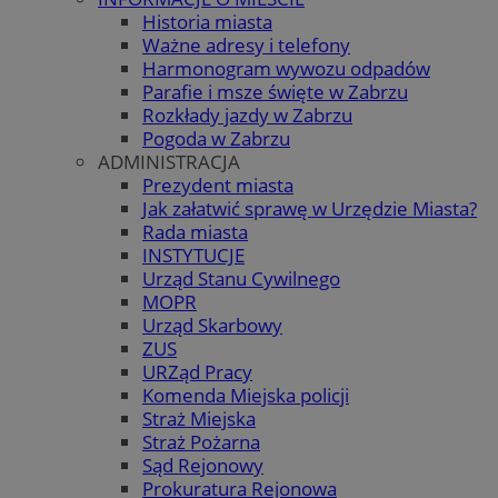
Historia miasta
Ważne adresy i telefony
Harmonogram wywozu odpadów
Parafie i msze święte w Zabrzu
Rozkłady jazdy w Zabrzu
Pogoda w Zabrzu
ADMINISTRACJA
Prezydent miasta
Jak załatwić sprawę w Urzędzie Miasta?
Rada miasta
INSTYTUCJE
Urząd Stanu Cywilnego
MOPR
Urząd Skarbowy
ZUS
URZąd Pracy
Komenda Miejska policji
Straż Miejska
Straż Pożarna
Sąd Rejonowy
Prokuratura Rejonowa