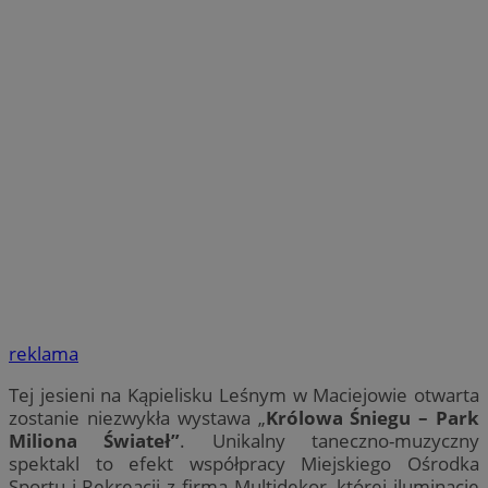
reklama
Tej jesieni na Kąpielisku Leśnym w Maciejowie otwarta
zostanie niezwykła wystawa „
Królowa Śniegu – Park
Miliona Świateł”
. Unikalny taneczno-muzyczny
spektakl to efekt współpracy Miejskiego Ośrodka
Sportu i Rekreacji z firmą Multidekor, której iluminacje