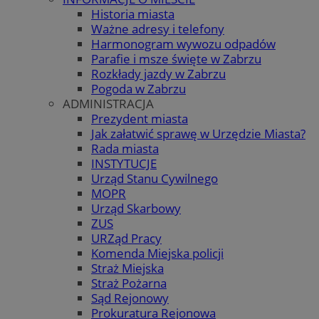
Historia miasta
Ważne adresy i telefony
Harmonogram wywozu odpadów
Parafie i msze święte w Zabrzu
Rozkłady jazdy w Zabrzu
Pogoda w Zabrzu
ADMINISTRACJA
Prezydent miasta
Jak załatwić sprawę w Urzędzie Miasta?
Rada miasta
INSTYTUCJE
Urząd Stanu Cywilnego
MOPR
Urząd Skarbowy
ZUS
URZąd Pracy
Komenda Miejska policji
Straż Miejska
Straż Pożarna
Sąd Rejonowy
Prokuratura Rejonowa