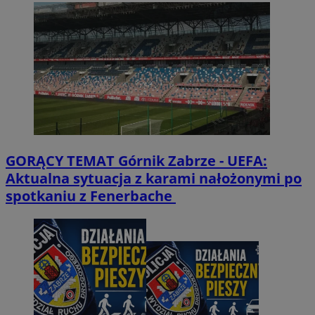
GORĄCY TEMAT
Górnik Zabrze - UEFA:
Aktualna sytuacja z karami nałożonymi po
spotkaniu z Fenerbache