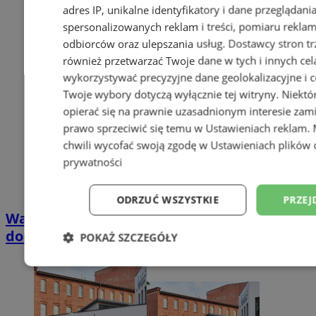
adres IP, unikalne identyfikatory i dane przeglądani
spersonalizowanych reklam i treści, pomiaru reklam i
odbiorców oraz ulepszania usług.
Dostawcy stron tr
również przetwarzać Twoje dane w tych i innych cel
wykorzystywać precyzyjne dane geolokalizacyjne i c
Twoje wybory dotyczą wyłącznie tej witryny. Niekt
opierać się na prawnie uzasadnionym interesie zami
prawo sprzeciwić się temu w
Ustawieniach reklam
.
chwili wycofać swoją zgodę w
Ustawieniach plików 
prywatności
ODRZUĆ WSZYSTKIE
PRZEJ
Wakacyjny wypoczynek nad Bałtykiem w
domkach Szmaragdowe Morze
POKAŻ SZCZEGÓŁY
Niezbędne
Wydajność
Targetowani