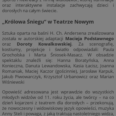
oraz interaktywne instalacje zachwycają dzieci i
dorosłych na całym świecie.
„
Królowa Śniegu
” w Teatrze Nowym
Sztuka oparta na baśni H. Ch. Andersena zrealizowana
została w autorskiej adaptacji
Macieja Podstawnego
oraz
Doroty Kowalkowskiej
. Za scenografię,
kostiumy, projekcje i światło odpowiadali: Paula
Grocholska i Marta Śniosek-Masacz. W obsadzie
spektaklu znaleźli się: Hanna Boratyńska, Anna
Konieczna, Danuta Lewandowska, Kasia Łacisz, Joanna
Romaniak, Maciej Kaczor (gościnnie), Jarosław Karpuk,
Jakub Piwowarczyk, Krzysztof Urbanowicz oraz Marian
Wiśniewski
Opowieść adresowana jest wprawdzie do wszystkich
młodych widzów od 11. roku życia, ale twórcy – na co
dzień kojarzeni z teatrem dla dorosłych – przekonują,
że nowoczesny i widowiskowy język opowieści, muzyka
Anny Steli i powaga, z jaką traktują nastoletniego widza,