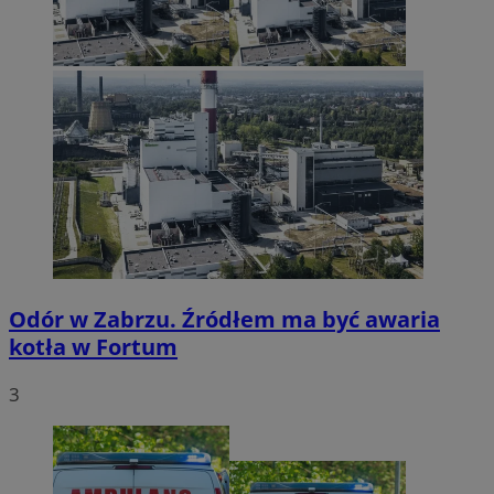
Odór w Zabrzu. Źródłem ma być awaria
kotła w Fortum
3