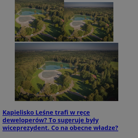
Kąpielisko Leśne trafi w ręce
deweloperów? To sugeruje były
wiceprezydent. Co na obecne władze?