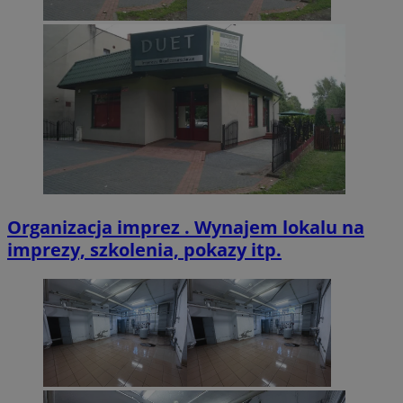
VISITOR_PRIVACY_METADATA
5 miesięcy 4
YouTube
tygodnie
.youtube.com
Organizacja imprez . Wynajem lokalu na
imprezy, szkolenia, pokazy itp.