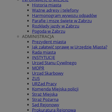
Historia miasta
Ważne adresy i telefony
Harmonogram wywozu odpadów
Parafie i msze święte w Zabrzu
Rozkłady jazdy w Zabrzu
Pogoda w Zabrzu
ADMINISTRACJA
Prezydent miasta
Jak załatwić sprawę w Urzędzie Miasta?
Rada miasta
INSTYTUCJE
Urząd Stanu Cywilnego
MOPR
Urząd Skarbowy
ZUS
URZąd Pracy
Komenda Miejska policji
Straż Miejska
Straż Pożarna
Sąd Rejonowy
Prokuratura Rejonowa