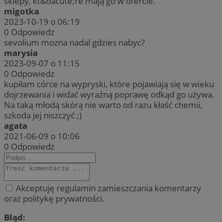
sklepy, kt&oacute;re mają go w ofercie.
migotka
2023-10-19 o 06:19
0
Odpowiedz
sevolium mozna nadal gdzies nabyc?
marysia
2023-09-07 o 11:15
0
Odpowiedz
kupiłam córce na wypryski, które pojawiają się w wieku
dojrzewania i widać wyraźną poprawę odkąd go używa.
Na taką młodą skórą nie warto od razu kłaść chemii,
szkoda jej niszczyć ;)
agata
2021-06-09 o 10:06
0
Odpowiedz
Akceptuję regulamin zamieszczania komentarzy
oraz politykę prywatności.
Błąd: