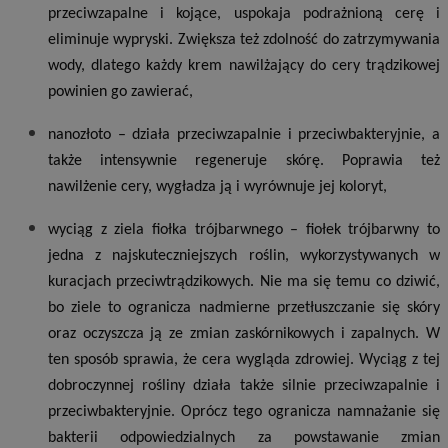
przeciwzapalne i kojące, uspokaja podrażnioną cerę i
eliminuje wypryski. Zwiększa też zdolność do zatrzymywania
wody, dlatego każdy krem nawilżający do cery trądzikowej
powinien go zawierać,
nanozłoto – działa przeciwzapalnie i przeciwbakteryjnie, a
także intensywnie regeneruje skórę. Poprawia też
nawilżenie cery, wygładza ją i wyrównuje jej koloryt,
wyciąg z ziela fiołka trójbarwnego – fiołek trójbarwny to
jedna z najskuteczniejszych roślin, wykorzystywanych w
kuracjach przeciwtrądzikowych. Nie ma się temu co dziwić,
bo ziele to ogranicza nadmierne przetłuszczanie się skóry
oraz oczyszcza ją ze zmian zaskórnikowych i zapalnych. W
ten sposób sprawia, że cera wygląda zdrowiej. Wyciąg z tej
dobroczynnej rośliny działa także silnie przeciwzapalnie i
przeciwbakteryjnie. Oprócz tego ogranicza namnażanie się
bakterii odpowiedzialnych za powstawanie zmian