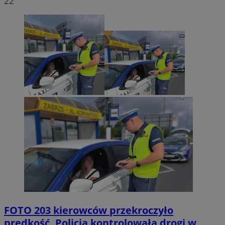
22
FOTO
203 kierowców przekroczyło
prędkość. Policja kontrolowała drogi w