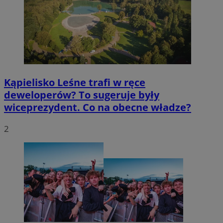
CookieScriptConsent
4 tygodnie 2 dn
CookieScript
zabrze.com.pl
Kąpielisko Leśne trafi w ręce
deweloperów? To sugeruje były
wiceprezydent. Co na obecne władze?
VISITOR_PRIVACY_METADATA
5 miesięcy 4
YouTube
2
tygodnie
.youtube.com