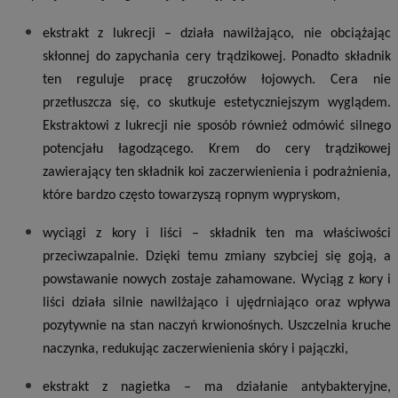
ekstrakt z lukrecji – działa nawilżająco, nie obciążając
skłonnej do zapychania cery trądzikowej. Ponadto składnik
ten reguluje pracę gruczołów łojowych. Cera nie
przetłuszcza się, co skutkuje estetyczniejszym wyglądem.
Ekstraktowi z lukrecji nie sposób również odmówić silnego
potencjału łagodzącego. Krem do cery trądzikowej
zawierający ten składnik koi zaczerwienienia i podrażnienia,
które bardzo często towarzyszą ropnym wypryskom,
wyciągi z kory i liści – składnik ten ma właściwości
przeciwzapalnie. Dzięki temu zmiany szybciej się goją, a
powstawanie nowych zostaje zahamowane. Wyciąg z kory i
liści działa silnie nawilżająco i ujędrniająco oraz wpływa
pozytywnie na stan naczyń krwionośnych. Uszczelnia kruche
naczynka, redukując zaczerwienienia skóry i pajączki,
ekstrakt z nagietka – ma działanie antybakteryjne,