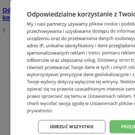
Odór w Zabrzu. Źródłem ma być awaria
Odpowiedzialne korzystanie z Twoi
kotła w Fortum
My i nasi partnerzy używamy plików cookie i podob
3
przechowywania i uzyskiwania dostępu do informac
urządzeniu oraz do przetwarzania danych osobowych
adres IP, unikalne identyfikatory i dane przeglądani
spersonalizowanych reklam i treści, pomiaru reklam i
odbiorców oraz ulepszania usług.
Dostawcy stron tr
również przetwarzać Twoje dane w tych i innych cel
wykorzystywać precyzyjne dane geolokalizacyjne i c
Twoje wybory dotyczą wyłącznie tej witryny. Niekt
opierać się na prawnie uzasadnionym interesie zami
prawo sprzeciwić się temu w
Ustawieniach reklam
.
chwili wycofać swoją zgodę w
Ustawieniach plików 
prywatności
ODRZUĆ WSZYSTKIE
PRZEJ