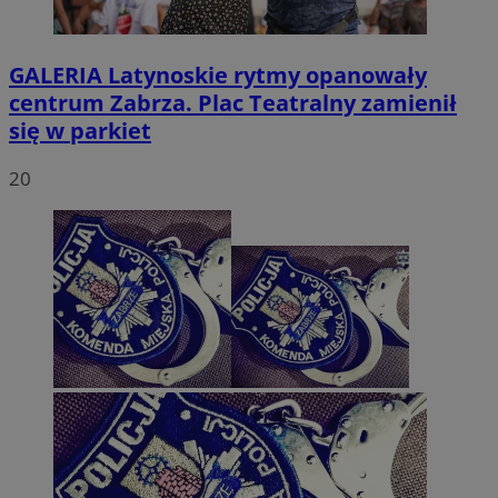
GALERIA
Latynoskie rytmy opanowały
centrum Zabrza. Plac Teatralny zamienił
się w parkiet
20