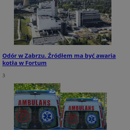
Odór w Zabrzu. Źródłem ma być awaria
kotła w Fortum
3