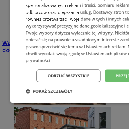
spersonalizowanych reklam i treści, pomiaru reklam i
odbiorców oraz ulepszania usług.
Dostawcy stron tr
również przetwarzać Twoje dane w tych i innych cel
wykorzystywać precyzyjne dane geolokalizacyjne i c
Twoje wybory dotyczą wyłącznie tej witryny. Niekt
opierać się na prawnie uzasadnionym interesie zami
Wakacyjny wypoczynek nad Bałtykiem w
prawo sprzeciwić się temu w
Ustawieniach reklam
.
domkach Szmaragdowe Morze
chwili wycofać swoją zgodę w
Ustawieniach plików 
prywatności
ODRZUĆ WSZYSTKIE
PRZEJ
POKAŻ SZCZEGÓŁY
Niezbędne
Wydajność
Targetowani
Niesklasyfikowane