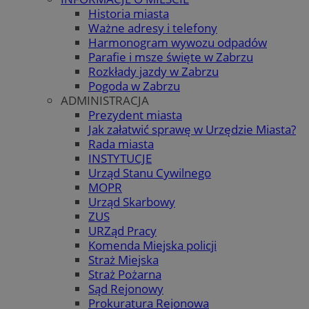
Historia miasta
Ważne adresy i telefony
Harmonogram wywozu odpadów
Parafie i msze święte w Zabrzu
Rozkłady jazdy w Zabrzu
Pogoda w Zabrzu
ADMINISTRACJA
Prezydent miasta
Jak załatwić sprawę w Urzędzie Miasta?
Rada miasta
INSTYTUCJE
Urząd Stanu Cywilnego
MOPR
Urząd Skarbowy
ZUS
URZąd Pracy
Komenda Miejska policji
Straż Miejska
Straż Pożarna
Sąd Rejonowy
Prokuratura Rejonowa