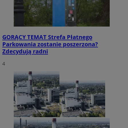
GORĄCY TEMAT
Strefa Płatnego
Parkowania zostanie poszerzona?
Zdecydują radni
4