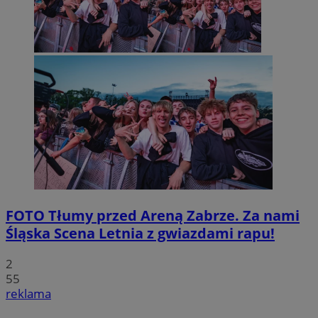
FOTO
Tłumy przed Areną Zabrze. Za nami
Śląska Scena Letnia z gwiazdami rapu!
2
55
reklama