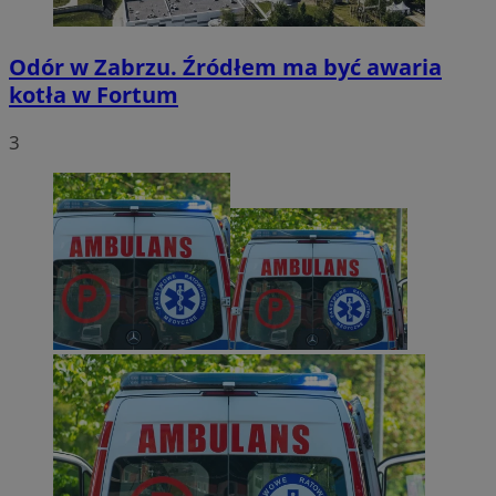
Odór w Zabrzu. Źródłem ma być awaria
kotła w Fortum
3