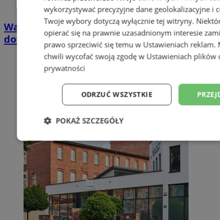
wykorzystywać precyzyjne dane geolokalizacyjne i c
Twoje wybory dotyczą wyłącznie tej witryny. Niekt
Wakacyjny wypoczynek nad Bałtykiem w
opierać się na prawnie uzasadnionym interesie zami
domkach Szmaragdowe Morze
prawo sprzeciwić się temu w
Ustawieniach reklam
.
chwili wycofać swoją zgodę w
Ustawieniach plików 
prywatności
ODRZUĆ WSZYSTKIE
PRZEJ
POKAŻ SZCZEGÓŁY
Niezbędne
Wydajność
Targetowani
Niesklasyfikowane