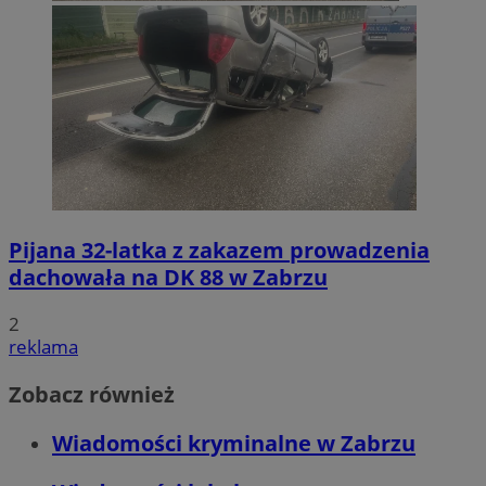
Pijana 32-latka z zakazem prowadzenia
dachowała na DK 88 w Zabrzu
2
reklama
Zobacz również
Wiadomości kryminalne w Zabrzu