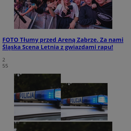
FOTO
Tłumy przed Areną Zabrze. Za nami
Śląska Scena Letnia z gwiazdami rapu!
2
55