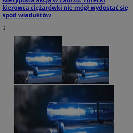
Nietypowa akcja w Zabrzu. Turecki
kierowca ciężarówki nie mógł wydostać się
spod wiaduktów
6