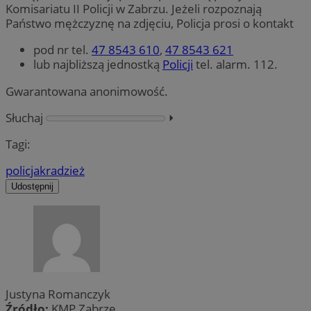
Komisariatu II Policji w Zabrzu. Jeżeli rozpoznają
Państwo mężczyznę na zdjęciu, Policja prosi o kontakt
pod nr tel.
47 8543 610
,
47 8543 621
lub najbliższą jednostką
Policji
tel. alarm. 112.
Gwarantowana anonimowość.
Słuchaj
⏵︎
Tagi:
policja
kradzież
Udostępnij
Justyna Romanczyk
Źródło:
KMP Zabrze