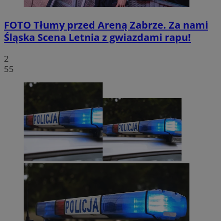
FOTO
Tłumy przed Areną Zabrze. Za nami
Śląska Scena Letnia z gwiazdami rapu!
2
55