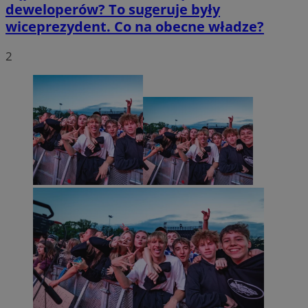
deweloperów? To sugeruje były
wiceprezydent. Co na obecne władze?
2