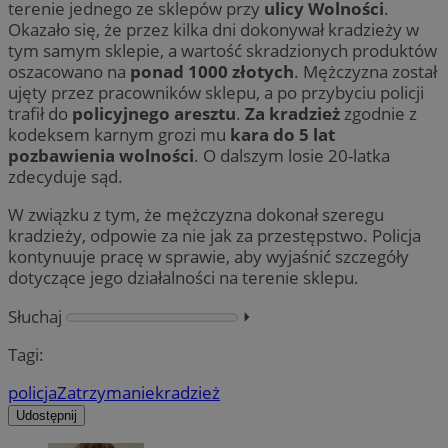
terenie jednego ze sklepów przy
ulicy Wolności
.
Okazało się, że przez kilka dni dokonywał kradzieży w
tym samym sklepie, a wartość skradzionych produktów
oszacowano na
ponad 1000 złotych
. Mężczyzna został
ujęty przez pracowników sklepu, a po przybyciu policji
trafił do
policyjnego aresztu
.
Za kradzież
zgodnie z
kodeksem karnym grozi mu
kara do 5 lat
pozbawienia wolności
. O dalszym losie 20-latka
zdecyduje sąd.
W związku z tym, że mężczyzna dokonał szeregu
kradzieży, odpowie za nie jak za przestępstwo. Policja
kontynuuje pracę w sprawie, aby wyjaśnić szczegóły
dotyczące jego działalności na terenie sklepu.
Słuchaj
⏵︎
Tagi:
policja
Zatrzymanie
kradzież
Udostępnij