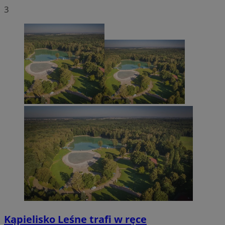
3
Kąpielisko Leśne trafi w ręce