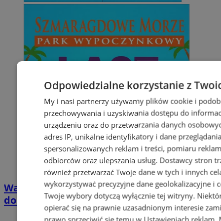
Odpowiedzialne korzystanie z Twoi
My i nasi partnerzy używamy plików cookie i podob
przechowywania i uzyskiwania dostępu do informac
urządzeniu oraz do przetwarzania danych osobowych
adres IP, unikalne identyfikatory i dane przeglądani
spersonalizowanych reklam i treści, pomiaru reklam i
odbiorców oraz ulepszania usług.
Dostawcy stron tr
również przetwarzać Twoje dane w tych i innych cel
wykorzystywać precyzyjne dane geolokalizacyjne i c
Wakacyjny wypoczynek nad Bałtykiem w
Twoje wybory dotyczą wyłącznie tej witryny. Niekt
domkach Szmaragdowe Morze
opierać się na prawnie uzasadnionym interesie zami
prawo sprzeciwić się temu w
Ustawieniach reklam
.