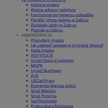
Historia miasta
Ważne adresy i telefony
Harmonogram wywozu odpadów
Parafie i msze święte w Zabrzu
Rozkłady jazdy w Zabrzu
Pogoda w Zabrzu
ADMINISTRACJA
Prezydent miasta
Jak załatwić sprawę w Urzędzie Miasta?
Rada miasta
INSTYTUCJE
Urząd Stanu Cywilnego
MOPR
Urząd Skarbowy
ZUS
URZąd Pracy
Komenda Miejska policji
Straż Miejska
Straż Pożarna
Sąd Rejonowy
Prokuratura Rejonowa