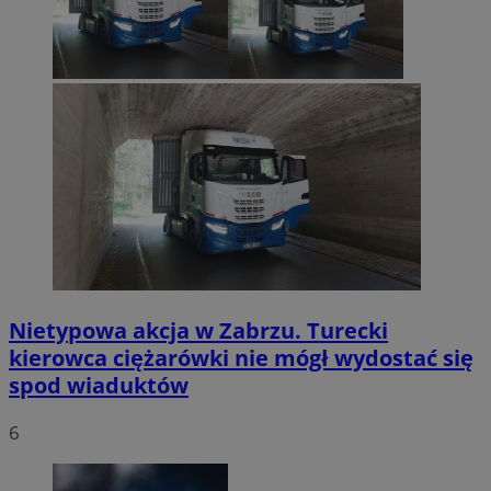
Nietypowa akcja w Zabrzu. Turecki
kierowca ciężarówki nie mógł wydostać się
spod wiaduktów
6