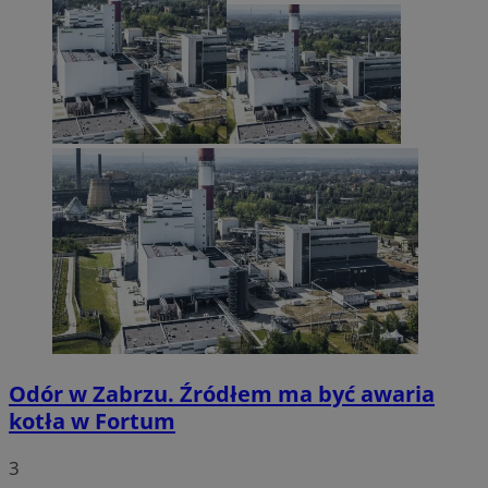
Odór w Zabrzu. Źródłem ma być awaria
kotła w Fortum
3