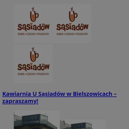
Niezbędne pliki cookie umożliwiają korzystanie z podstawowych fun
takich jak logowanie użytkownika i zarządzanie kontem. Bez niezb
można prawidłowo korzystać ze strony internetowej.
Provider
/
Okres
Nazwa
Domena
przechowywani
SessID
zabrze.com.pl
1 rok
QeSessID
zabrze.com.pl
1 rok
MvSessID
zabrze.com.pl
1 rok
__cf_bm
29 minut 53
Cloudflare
sekundy
Inc.
.x.com
Kawiarnia U Sąsiadów w Bielszowicach –
zapraszamy!