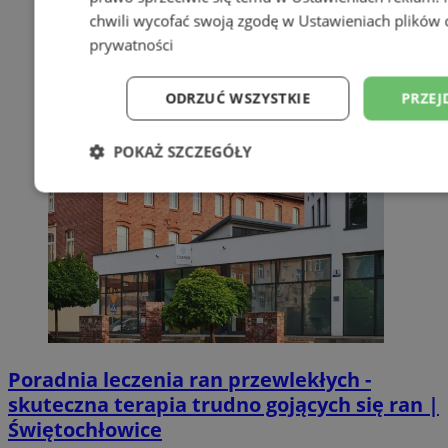
chwili wycofać swoją zgodę w
Ustawieniach plików 
prywatności
ODRZUĆ WSZYSTKIE
PRZEJ
POKAŻ SZCZEGÓŁY
Niezbędne
Wydajność
Targetowani
Niesklasyfikowane
Poradnia leczenia ran przewlekłych -
skuteczna terapia trudno gojących się ran |
Niezbędne
Wydajność
Targetowanie
Funkcjonalno
Świętochłowice