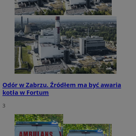
Odór w Zabrzu. Źródłem ma być awaria
kotła w Fortum
3