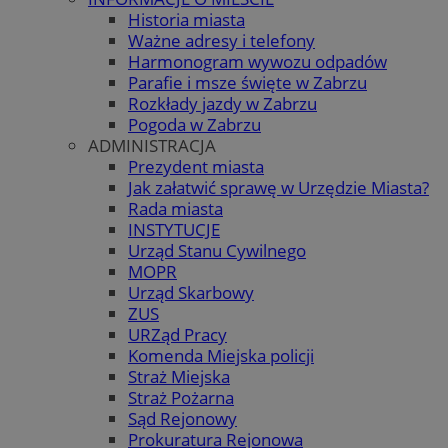
Historia miasta
Ważne adresy i telefony
Harmonogram wywozu odpadów
Parafie i msze święte w Zabrzu
Rozkłady jazdy w Zabrzu
Pogoda w Zabrzu
ADMINISTRACJA
Prezydent miasta
Jak załatwić sprawę w Urzędzie Miasta?
Rada miasta
INSTYTUCJE
Urząd Stanu Cywilnego
MOPR
Urząd Skarbowy
ZUS
URZąd Pracy
Komenda Miejska policji
Straż Miejska
Straż Pożarna
Sąd Rejonowy
Prokuratura Rejonowa