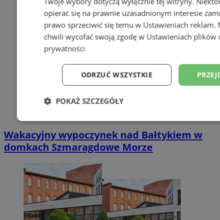
Twoje wybory dotyczą wyłącznie tej witryny. Niekt
opierać się na prawnie uzasadnionym interesie zami
prawo sprzeciwić się temu w
Ustawieniach reklam
.
chwili wycofać swoją zgodę w
Ustawieniach plików 
prywatności
ODRZUĆ WSZYSTKIE
PRZEJ
POKAŻ SZCZEGÓŁY
Niezbędne
Wydajność
Targetowani
Wakacyjny wypoczynek nad Bałtykiem w
domkach Szmaragdowe Morze
Niesklasyfikowane