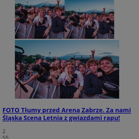
FOTO
Tłumy przed Areną Zabrze. Za nami
Śląska Scena Letnia z gwiazdami rapu!
2
55