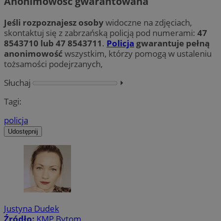
Anonimowość gwarantowana
Jeśli rozpoznajesz osoby
widoczne na zdjęciach,
skontaktuj się z zabrzańską policją pod numerami:
47
8543710 lub 47 8543711
.
Policja
gwarantuje pełną
anonimowość
wszystkim, którzy pomogą w ustaleniu
tożsamości podejrzanych,
Słuchaj
⏵︎
Tagi:
policja
Udostępnij
Justyna Dudek
Źródło:
KMP Bytom