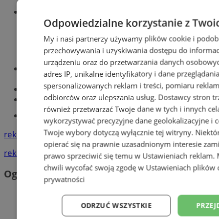
Wiadomości sportowe
Odpowiedzialne korzystanie z Twoi
My i nasi partnerzy używamy plików cookie i podob
przechowywania i uzyskiwania dostępu do informac
urządzeniu oraz do przetwarzania danych osobowych
Optyk, okulista
adres IP, unikalne identyfikatory i dane przeglądani
Zabrze
spersonalizowanych reklam i treści, pomiaru reklam i
Największy sklep z częściami online!
odbiorców oraz ulepszania usług.
Dostawcy stron tr
Książeczka sanepidowska
również przetwarzać Twoje dane w tych i innych cel
Tworzenie stron www -Zabrze
wykorzystywać precyzyjne dane geolokalizacyjne i c
Twoje wybory dotyczą wyłącznie tej witryny. Niekt
reklama
opierać się na prawnie uzasadnionym interesie zami
reklama
prawo sprzeciwić się temu w
Ustawieniach reklam
.
chwili wycofać swoją zgodę w
Ustawieniach plików 
Ogłoszenia
prywatności
ODRZUĆ WSZYSTKIE
PRZEJ