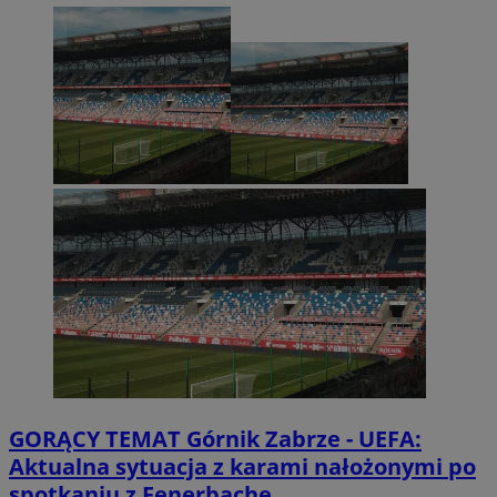
GORĄCY TEMAT
Górnik Zabrze - UEFA:
Aktualna sytuacja z karami nałożonymi po
spotkaniu z Fenerbache