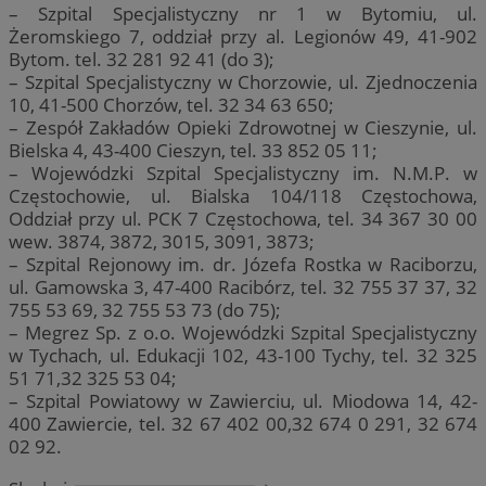
– Szpital Specjalistyczny nr 1 w Bytomiu, ul.
Żeromskiego 7, oddział przy al. Legionów 49, 41-902
Bytom. tel. 32 281 92 41 (do 3);
– Szpital Specjalistyczny w Chorzowie, ul. Zjednoczenia
10, 41-500 Chorzów, tel. 32 34 63 650;
– Zespół Zakładów Opieki Zdrowotnej w Cieszynie, ul.
Bielska 4, 43-400 Cieszyn, tel. 33 852 05 11;
– Wojewódzki Szpital Specjalistyczny im. N.M.P. w
Częstochowie, ul. Bialska 104/118 Częstochowa,
Oddział przy ul. PCK 7 Częstochowa, tel. 34 367 30 00
wew. 3874, 3872, 3015, 3091, 3873;
– Szpital Rejonowy im. dr. Józefa Rostka w Raciborzu,
ul. Gamowska 3, 47-400 Racibórz, tel. 32 755 37 37, 32
755 53 69, 32 755 53 73 (do 75);
– Megrez Sp. z o.o. Wojewódzki Szpital Specjalistyczny
w Tychach, ul. Edukacji 102, 43-100 Tychy, tel. 32 325
51 71,32 325 53 04;
– Szpital Powiatowy w Zawierciu, ul. Miodowa 14, 42-
400 Zawiercie, tel. 32 67 402 00,32 674 0 291, 32 674
02 92.