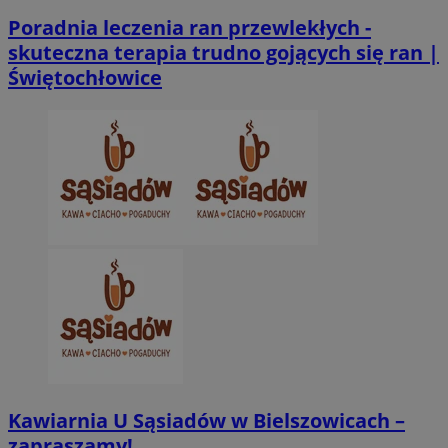
Poradnia leczenia ran przewlekłych -
CookieScriptConsent
4 tygodnie 2 dn
CookieScript
skuteczna terapia trudno gojących się ran |
zabrze.com.pl
Świętochłowice
VISITOR_PRIVACY_METADATA
5 miesięcy 4
YouTube
tygodnie
.youtube.com
Kawiarnia U Sąsiadów w Bielszowicach –
zapraszamy!