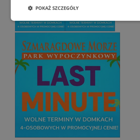
POKAŻ SZCZEGÓŁY
Niezbędne
Wydajność
Targetowani
Niesklasyfikowane
Niezbędne
Wydajność
Targetowanie
Funkcjonalno
Niezbędne pliki cookie umożliwiają korzystanie z podstawowych fun
takich jak logowanie użytkownika i zarządzanie kontem. Bez niezb
można prawidłowo korzystać ze strony internetowej.
Provider
/
Okres
Nazwa
Domena
przechowywani
SessID
zabrze.com.pl
1 rok