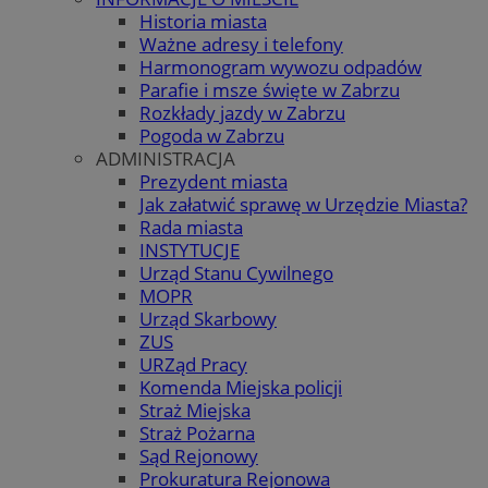
Historia miasta
Ważne adresy i telefony
Harmonogram wywozu odpadów
Parafie i msze święte w Zabrzu
Rozkłady jazdy w Zabrzu
Pogoda w Zabrzu
ADMINISTRACJA
Prezydent miasta
Jak załatwić sprawę w Urzędzie Miasta?
Rada miasta
INSTYTUCJE
Urząd Stanu Cywilnego
MOPR
Urząd Skarbowy
ZUS
URZąd Pracy
Komenda Miejska policji
Straż Miejska
Straż Pożarna
Sąd Rejonowy
Prokuratura Rejonowa