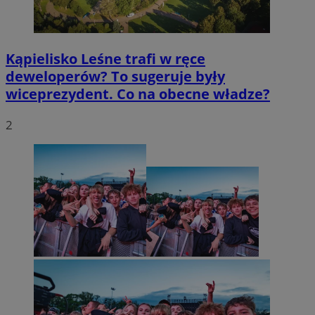
Kąpielisko Leśne trafi w ręce
deweloperów? To sugeruje były
wiceprezydent. Co na obecne władze?
2