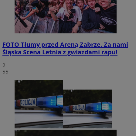
FOTO
Tłumy przed Areną Zabrze. Za nami
Śląska Scena Letnia z gwiazdami rapu!
2
55