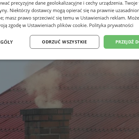
wać precyzyjne dane geolokalizacyjne i cechy urządzenia. Twoje
tryny. Niektórzy dostawcy mogą opierać się na prawnie uzasadnio
ie; masz prawo sprzeciwić się temu w
Ustawieniach reklam
. Może
woją zgodę w
Ustawieniach plików cookie
.
Polityka prywatności
EGÓŁY
ODRZUĆ WSZYSTKIE
PRZEJDŹ 
Wydajność
Targetowanie
Funkcjonalność
Ni
ezbędne
Wydajność
Targetowanie
Funkcjonalność
Niesklasyfikow
ie umożliwiają korzystanie z podstawowych funkcji strony internetowej, takich jak log
Bez niezbędnych plików cookie nie można prawidłowo korzystać ze strony internetowe
Provider
/
Okres
Opis
Domena
przechowywania