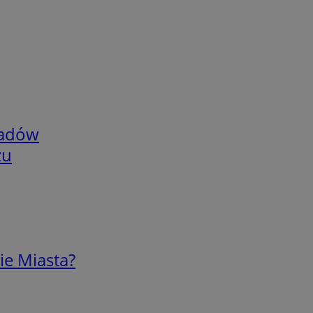
adów
zu
ie Miasta?