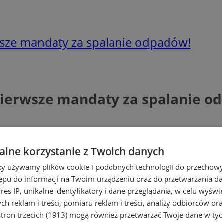
sze mandaty za spalanie odpadów!
Pierwsze mandaty za spalanie o
lne korzystanie z Twoich danych
rzy używamy plików cookie i podobnych technologii do przechow
ępu do informacji na Twoim urządzeniu oraz do przetwarzania 
dres IP, unikalne identyfikatory i dane przeglądania, w celu wyświ
h reklam i treści, pomiaru reklam i treści, analizy odbiorców or
tron trzecich (1913)
mogą również przetwarzać Twoje dane w tych