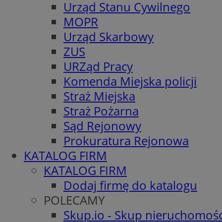
Urząd Stanu Cywilnego
MOPR
Urząd Skarbowy
ZUS
URZąd Pracy
Komenda Miejska policji
Straż Miejska
Straż Pożarna
Sąd Rejonowy
Prokuratura Rejonowa
KATALOG FIRM
KATALOG FIRM
Dodaj firmę do katalogu
POLECAMY
Skup.io - Skup nieruchomośc