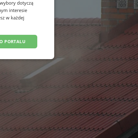
 wybory dotyczą
nym interesie
sz w każdej
DO PORTALU
esklasyfikowane
ane
owanie użytkownika i
j.