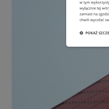
w tym wykorzysty
wyłącznie tej wi
zamiast na zgodz
chwili wycofać s
POKAŻ SZCZ
Niezbędne
Ni
Niezbędne pliki cook
zarządzanie kontem. 
Nazwa