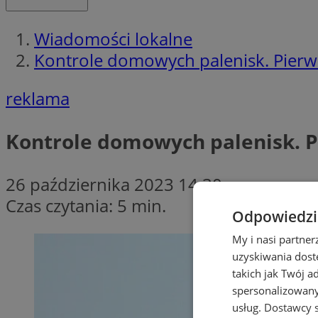
Wiadomości lokalne
Kontrole domowych palenisk. Pierw
reklama
Kontrole domowych palenisk. 
26 października 2023 14:30
Czas czytania: 5 min.
Odpowiedzia
My i nasi partne
uzyskiwania dost
takich jak Twój a
spersonalizowanyc
usług.
Dostawcy s