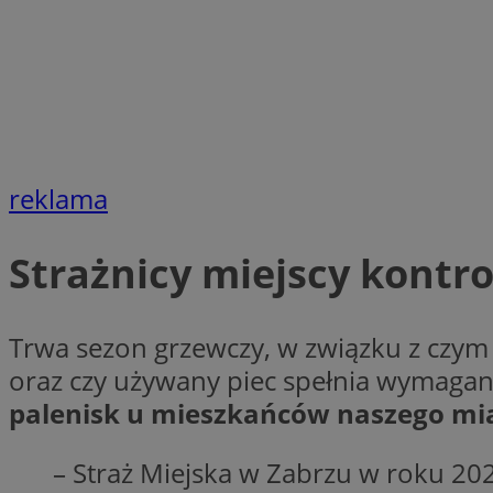
Nazwa
Nazwa
ustat_xq6z219uw9
Nazwa
__Secure-YNID
_clck
__gads
FCCDCF
MUID
reklama
__eoi
Strażnicy miejscy kontr
ANONCHK
_clsk
Trwa sezon grzewczy, w związku z czym 
test_cookie
oraz czy używany piec spełnia wymaga
_ga_NBM6HFESG6
palenisk u mieszkańców naszego mia
_fbp
OAID
– Straż Miejska w Zabrzu w roku 20
MR