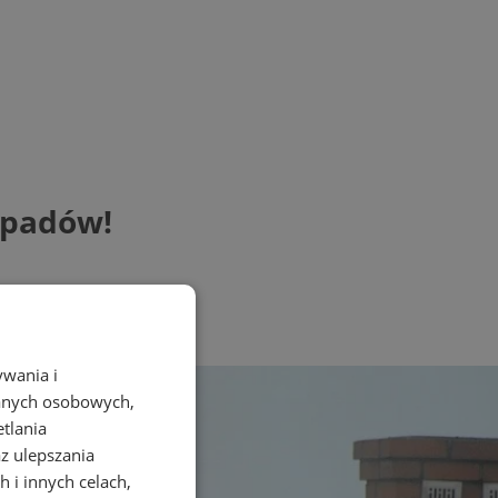
dpadów!
ywania i
danych osobowych,
etlania
az ulepszania
 i innych celach,