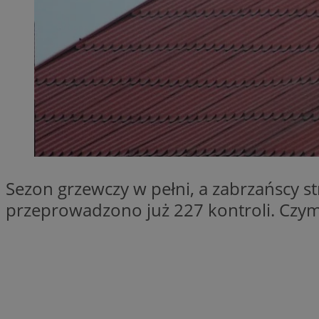
SessID
QeSessID
MvSessID
__cf_bm
__cf_bm
CookieScriptConse
Sezon grzewczy w pełni, a zabrzańscy s
przeprowadzono już 227 kontroli. Czym
VISITOR_PRIVACY_