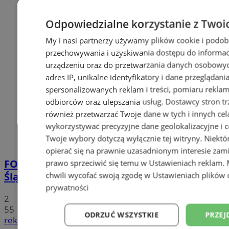
Odpowiedzialne korzystanie z Twoi
My i nasi partnerzy używamy plików cookie i podob
przechowywania i uzyskiwania dostępu do informac
urządzeniu oraz do przetwarzania danych osobowych
adres IP, unikalne identyfikatory i dane przeglądani
spersonalizowanych reklam i treści, pomiaru reklam i
odbiorców oraz ulepszania usług.
Dostawcy stron tr
również przetwarzać Twoje dane w tych i innych cel
wykorzystywać precyzyjne dane geolokalizacyjne i c
Twoje wybory dotyczą wyłącznie tej witryny. Niekt
opierać się na prawnie uzasadnionym interesie zami
FOTO
Tłumy przed Areną Zabrze. Za nami
prawo sprzeciwić się temu w
Ustawieniach reklam
.
Śląska Scena Letnia z gwiazdami rapu!
chwili wycofać swoją zgodę w
Ustawieniach plików 
prywatności
2
55
ODRZUĆ WSZYSTKIE
PRZEJ
reklama