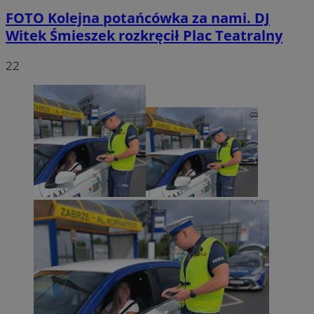
FOTO
Kolejna potańcówka za nami. DJ
Witek Śmieszek rozkręcił Plac Teatralny
22