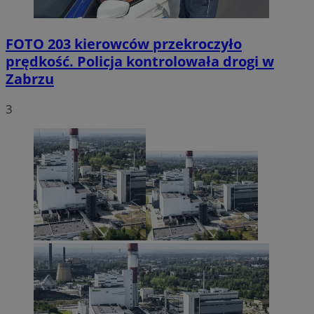
FOTO
203 kierowców przekroczyło
prędkość. Policja kontrolowała drogi w
Zabrzu
3