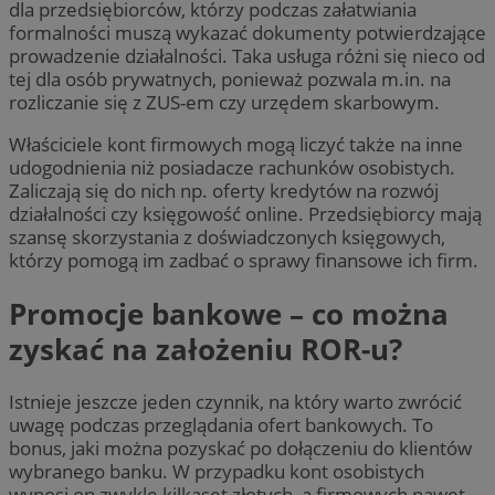
dla przedsiębiorców, którzy podczas załatwiania
formalności muszą wykazać dokumenty potwierdzające
prowadzenie działalności. Taka usługa różni się nieco od
tej dla osób prywatnych, ponieważ pozwala m.in. na
rozliczanie się z ZUS-em czy urzędem skarbowym.
Właściciele kont firmowych mogą liczyć także na inne
udogodnienia niż posiadacze rachunków osobistych.
Zaliczają się do nich np. oferty kredytów na rozwój
działalności czy księgowość online. Przedsiębiorcy mają
szansę skorzystania z doświadczonych księgowych,
którzy pomogą im zadbać o sprawy finansowe ich firm.
Promocje bankowe – co można
zyskać na założeniu ROR-u?
Istnieje jeszcze jeden czynnik, na który warto zwrócić
uwagę podczas przeglądania ofert bankowych. To
bonus, jaki można pozyskać po dołączeniu do klientów
wybranego banku. W przypadku kont osobistych
wynosi on zwykle kilkaset złotych, a firmowych nawet