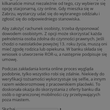
kilkanaście minut niezależnie od tego, czy wybierze się
opcję stacjonarną, czy online. Gdy mieszka się w
Zabrzu, wystarczy udać się do wybranego oddziału i
zgłosić się do odpowiedniego stanowiska.
Aby założyć rachunek osobisty, trzeba dysponować
dowodem osobistym. Z opcji może skorzystać każda
pełnoletnia osoba zdolna do czynności prawnych. Jeśli
chodzi o nastolatków powyżej 13. roku życia, muszą oni
mieć zgodę rodzica lub opiekuna. W banku składa się
wniosek o utworzenie ROR-u, a następnie podpisuje się
umowę.
Podczas zakładania konta online proces wygląda
podobnie, tylko wszystko robi się zdalnie. Niekiedy do
weryfikacji tożsamości wykorzystuje się selfie, a innym
razem wideorozmowę z pracownikiem placówki. To
doskonała okazja do skorzystania z oferty banku dla
osób o ograniczonej mobilności czy przebywających
poza miastem.
Słuchaj
⏵︎