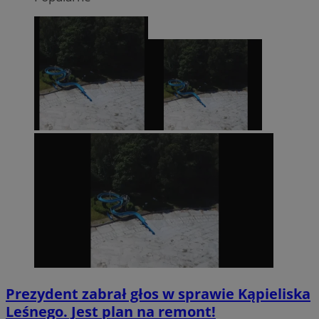
Prezydent zabrał głos w sprawie Kąpieliska
Leśnego. Jest plan na remont!