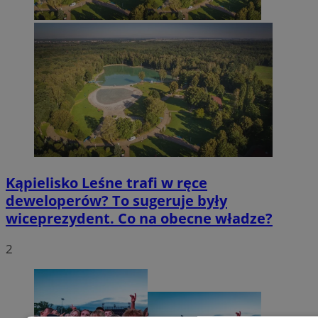
Kąpielisko Leśne trafi w ręce
deweloperów? To sugeruje były
wiceprezydent. Co na obecne władze?
2