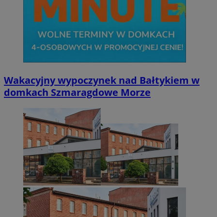
CookieScriptConsent
4 tygodnie 2 dn
CookieScript
zabrze.com.pl
Wakacyjny wypoczynek nad Bałtykiem w
domkach Szmaragdowe Morze
VISITOR_PRIVACY_METADATA
5 miesięcy 4
YouTube
tygodnie
.youtube.com