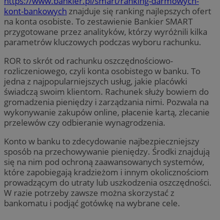
https://www.bankier.pl/smart/ranking-darmowych-
kont-bankowych
znajduje się ranking najlepszych ofert
na konta osobiste. To zestawienie Bankier SMART
przygotowane przez analityków, którzy wyróżnili kilka
parametrów kluczowych podczas wyboru rachunku.
ROR to skrót od rachunku oszczędnościowo-
rozliczeniowego, czyli konta osobistego w banku. To
jedna z najpopularniejszych usług, jakie placówki
świadczą swoim klientom. Rachunek służy bowiem do
gromadzenia pieniędzy i zarządzania nimi. Pozwala na
wykonywanie zakupów online, płacenie kartą, zlecanie
przelewów czy odbieranie wynagrodzenia.
Konto w banku to zdecydowanie najbezpieczniejszy
sposób na przechowywanie pieniędzy. Środki znajdują
się na nim pod ochroną zaawansowanych systemów,
które zapobiegają kradzieżom i innym okolicznościom
prowadzącym do utraty lub uszkodzenia oszczędności.
W razie potrzeby zawsze można skorzystać z
bankomatu i podjąć gotówkę na wybrane cele.