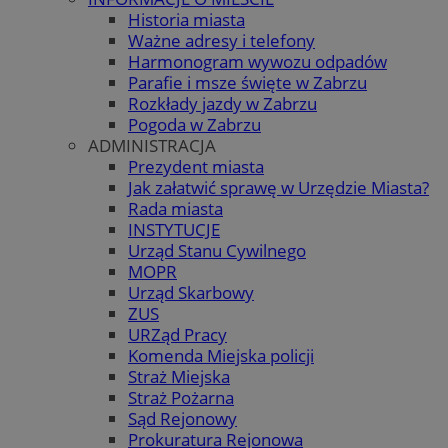
Historia miasta
Ważne adresy i telefony
Harmonogram wywozu odpadów
Parafie i msze święte w Zabrzu
Rozkłady jazdy w Zabrzu
Pogoda w Zabrzu
ADMINISTRACJA
Prezydent miasta
Jak załatwić sprawę w Urzędzie Miasta?
Rada miasta
INSTYTUCJE
Urząd Stanu Cywilnego
MOPR
Urząd Skarbowy
ZUS
URZąd Pracy
Komenda Miejska policji
Straż Miejska
Straż Pożarna
Sąd Rejonowy
Prokuratura Rejonowa