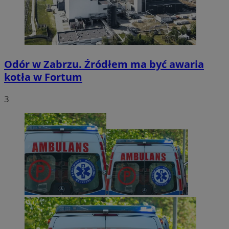
Odór w Zabrzu. Źródłem ma być awaria
kotła w Fortum
3