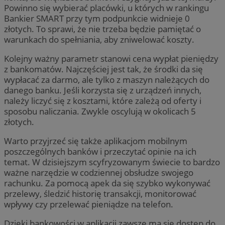
Powinno się wybierać placówki, u których w rankingu
Bankier SMART przy tym podpunkcie widnieje 0
złotych. To sprawi, że nie trzeba będzie pamiętać o
warunkach do spełniania, aby zniwelować koszty.
Kolejny ważny parametr stanowi cena wypłat pieniędzy
z bankomatów. Najczęściej jest tak, że środki da się
wypłacać za darmo, ale tylko z maszyn należących do
danego banku. Jeśli korzysta się z urządzeń innych,
należy liczyć się z kosztami, które zależą od oferty i
sposobu naliczania. Zwykle oscylują w okolicach 5
złotych.
Warto przyjrzeć się także aplikacjom mobilnym
poszczególnych banków i przeczytać opinie na ich
temat. W dzisiejszym scyfryzowanym świecie to bardzo
ważne narzędzie w codziennej obsłudze swojego
rachunku. Za pomocą apek da się szybko wykonywać
przelewy, śledzić historię transakcji, monitorować
wpływy czy przelewać pieniądze na telefon.
Dzięki bankowości w aplikacji zawsze ma się dostęp do