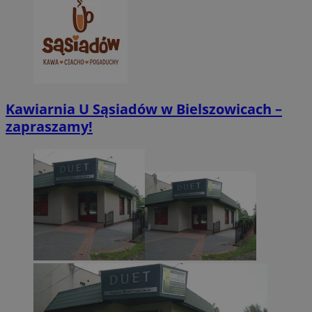
tygodnie
.youtube.com
Kawiarnia U Sąsiadów w Bielszowicach –
zapraszamy!