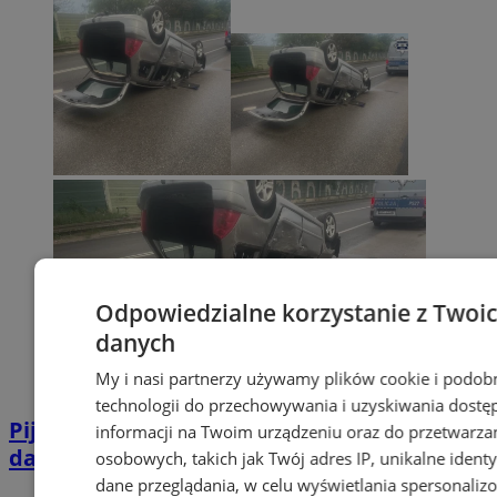
Odpowiedzialne korzystanie z Twoi
danych
My i nasi partnerzy używamy plików cookie i podob
technologii do przechowywania i uzyskiwania dostę
Pijana 32-latka z zakazem prowadzenia
informacji na Twoim urządzeniu oraz do przetwarza
dachowała na DK 88 w Zabrzu
osobowych, takich jak Twój adres IP, unikalne identyf
dane przeglądania, w celu wyświetlania spersonali