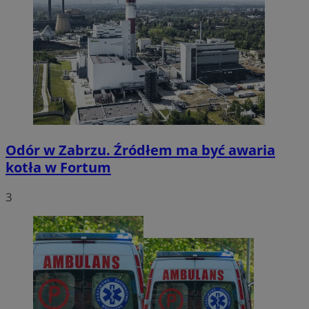
Odór w Zabrzu. Źródłem ma być awaria
kotła w Fortum
3