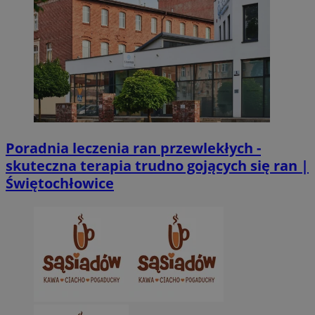
CookieScriptConsent
4 tygodnie 2 dni
CookieScript
Poradnia leczenia ran przewlekłych -
zabrze.com.pl
skuteczna terapia trudno gojących się ran |
Świętochłowice
VISITOR_PRIVACY_METADATA
5 miesięcy 4
YouTube