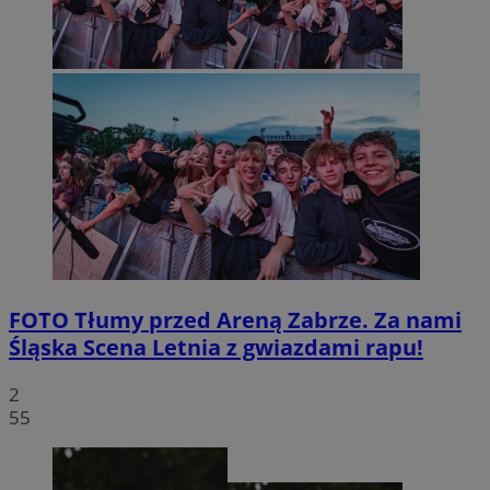
FOTO
Tłumy przed Areną Zabrze. Za nami
Śląska Scena Letnia z gwiazdami rapu!
2
55