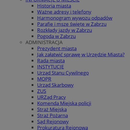
Historia miasta
Ważne adresy i telefony
Harmonogram wywozu odpadów
Parafie i msze święte w Zabrzu
Rozkłady jazdy w Zabrzu
Pogoda w Zabrzu
ADMINISTRACJA
Prezydent miasta
Jak załatwić sprawę w Urzędzie Miasta?
Rada miasta
INSTYTUCJE
Urząd Stanu Cywilnego
MOPR
Urząd Skarbowy
ZUS
URZąd Pracy
Komenda Miejska policji
Straż Miejska
Straż Pożarna
Sąd Rejonowy
Prokuratura Rejonowa