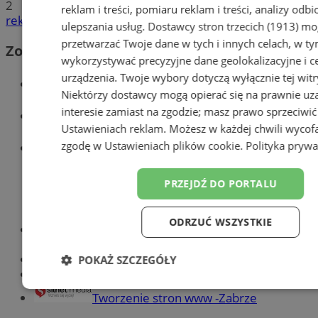
2
reklam i treści, pomiaru reklam i treści, analizy odb
reklama
ulepszania usług.
Dostawcy stron trzecich (1913)
mog
przetwarzać Twoje dane w tych i innych celach, w t
Zobacz również
wykorzystywać precyzyjne dane geolokalizacyjne i c
urządzenia. Twoje wybory dotyczą wyłącznie tej witr
Wiadomości kryminalne w Zabrzu
Niektórzy dostawcy mogą opierać się na prawnie u
interesie zamiast na zgodzie; masz prawo sprzeciwić
Wiadomości lokalne
Ustawieniach reklam
. Możesz w każdej chwili wycof
Wiadomości sportowe
zgodę w
Ustawieniach plików cookie
.
Polityka prywa
PRZEJDŹ DO PORTALU
ODRZUĆ WSZYSTKIE
Optyk, okulista
Zabrze
Największy sklep z częściami online!
POKAŻ SZCZEGÓŁY
Książeczka sanepidowska
Niezbędne
Wydajność
Targetowanie
Funkc
Tworzenie stron www -Zabrze