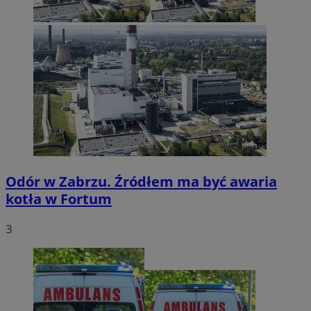
Odór w Zabrzu. Źródłem ma być awaria
kotła w Fortum
3