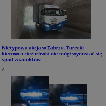
Nietypowa akcja w Zabrzu. Turecki
kierowca ciężarówki nie mógł wydostać się
spod wiaduktów
6