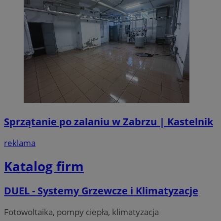
Sprzątanie po zalaniu w Zabrzu | Kastelnik
reklama
Katalog firm
DUEL - Systemy Grzewcze i Klimatyzacje
Fotowoltaika, pompy ciepła, klimatyzacja