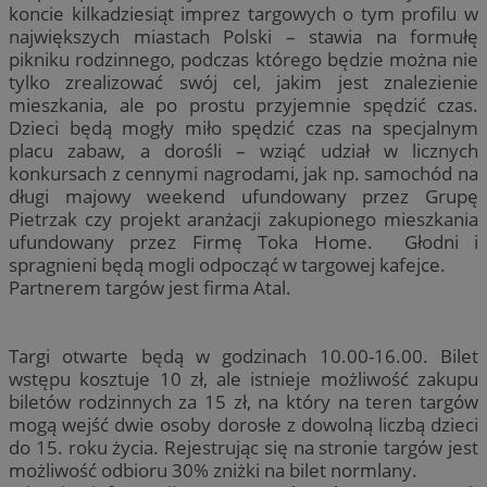
koncie kilkadziesiąt imprez targowych o tym profilu w
największych miastach Polski – stawia na formułę
pikniku rodzinnego, podczas którego będzie można nie
tylko zrealizować swój cel, jakim jest znalezienie
mieszkania, ale po prostu przyjemnie spędzić czas.
Dzieci będą mogły miło spędzić czas na specjalnym
placu zabaw, a dorośli – wziąć udział w licznych
konkursach z cennymi nagrodami, jak np. samochód na
długi majowy weekend ufundowany przez Grupę
Pietrzak czy projekt aranżacji zakupionego mieszkania
ufundowany przez Firmę Toka Home. Głodni i
spragnieni będą mogli odpocząć w targowej kafejce.
Partnerem targów jest firma Atal.
Targi otwarte będą w godzinach 10.00-16.00. Bilet
wstępu kosztuje 10 zł, ale istnieje możliwość zakupu
biletów rodzinnych za 15 zł, na który na teren targów
mogą wejść dwie osoby dorosłe z dowolną liczbą dzieci
do 15. roku życia. Rejestrując się na stronie targów jest
możliwość odbioru 30% zniżki na bilet normlany.