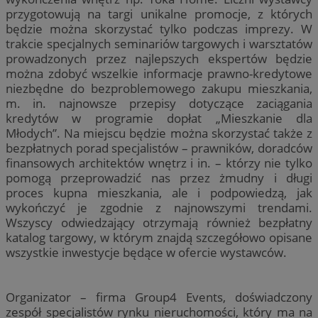
przygotowują na targi unikalne promocje, z których
będzie można skorzystać tylko podczas imprezy. W
trakcie specjalnych seminariów targowych i warsztatów
prowadzonych przez najlepszych ekspertów będzie
można zdobyć wszelkie informacje prawno-kredytowe
niezbędne do bezproblemowego zakupu mieszkania,
m. in. najnowsze przepisy dotyczące zaciągania
kredytów w programie dopłat „Mieszkanie dla
Młodych”. Na miejscu będzie można skorzystać także z
bezpłatnych porad specjalistów – prawników, doradców
finansowych architektów wnętrz i in. – którzy nie tylko
pomogą przeprowadzić nas przez żmudny i długi
proces kupna mieszkania, ale i podpowiedzą, jak
wykończyć je zgodnie z najnowszymi trendami.
Wszyscy odwiedzający otrzymają również bezpłatny
katalog targowy, w którym znajdą szczegółowo opisane
wszystkie inwestycje będące w ofercie wystawców.
Organizator – firma Group4 Events, doświadczony
zespół specjalistów rynku nieruchomości, który ma na