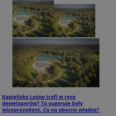
Kąpielisko Leśne trafi w ręce
deweloperów? To sugeruje były
wiceprezydent. Co na obecne władze?