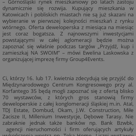
– Górnośląski rynek mieszkaniowy po latach zastoju
dynamicznie się rozwija. Kupujący mieszkania w
Katowicach i pobliskich miastach nie są już skazani na
wybieranie w pierwszej kolejności mieszkań z rynku
wtórnego. Oferta deweloperska z miesiąca na miesiąc
jest coraz bogatsza. Z najnowszymi inwestycjami
powstającymi w całej aglomeracji będzie można
zapoznać się właśnie podczas targów „Przyjdź, kup i
zamieszkaj NA SWOIM” – mówi Ewelina Laskowska z
organizującej imprezę firmy Group4Events.
Ci, którzy 16. lub 17. kwietnia zdecydują się przyjść do
Międzynarodowego Centrum Kongresowego przy al.
Korfantego 35 będą mogli zapoznać się z ofertą blisko
70 wystawców, z których gros stanowią firmy
deweloperskie z całej konglomeracji śląskiej m.in. Atal,
TDJ Estate, Dombud, Okam, J.W. Construction, Miłe
Zacisze II, Millenium Inwestycje, Dębowe Tarasy. Nie
zabraknie jednak także banków np. Bank Bzwbk,
agencji nieruchomości i firm oferujących artykuły
wykończenia wnętrz np. Toka Home. Liczni wystawcy