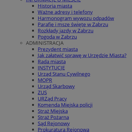
Historia miasta
Ważne adresy i telefony
Harmonogram wywozu odpadów
Parafie i msze święte w Zabrzu
Rozkłady jazdy w Zabrzu
Pogoda w Zabrzu
ADMINISTRACJA
Prezydent miasta
Jak załatwić sprawę w Urzędzie Miasta?
Rada miasta
INSTYTUCJE
Urząd Stanu Cywilnego
MOPR
Urząd Skarbowy
ZUS
URZąd Pracy
Komenda Miejska policji
Straż Miejska
Straż Pożarna
Sąd Rejonowy
Prokuratura Rejonowa