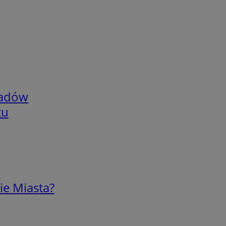
adów
zu
ie Miasta?