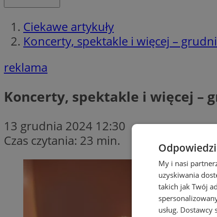
Ciekawe artykuły
Koncerty, spektakle i więcej – grudn
reklama
Koncerty, spektakle i więcej – 
13 grudnia 2024 12:30
Czas czytania: 23 min.
Odpowiedzia
My i nasi partne
uzyskiwania dost
takich jak Twój a
spersonalizowanyc
usług.
Dostawcy s