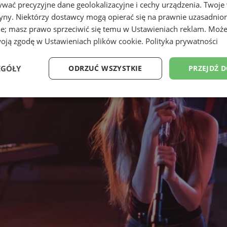
wać precyzyjne dane geolokalizacyjne i cechy urządzenia. Twoje
tryny. Niektórzy dostawcy mogą opierać się na prawnie uzasadnio
ie; masz prawo sprzeciwić się temu w
Ustawieniach reklam
. Może
woją zgodę w
Ustawieniach plików cookie
.
Polityka prywatności
EGÓŁY
ODRZUĆ WSZYSTKIE
PRZEJDŹ 
Wydajność
Targetowanie
Funkcjonalność
Ni
ezbędne
Wydajność
Targetowanie
Funkcjonalność
Niesklasyfikow
ie umożliwiają korzystanie z podstawowych funkcji strony internetowej, takich jak log
Bez niezbędnych plików cookie nie można prawidłowo korzystać ze strony internetowe
Provider
/
Okres
Opis
Domena
przechowywania