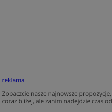
Nazwa
Nazwa
ustat_xq6z219uw9
Nazwa
__Secure-YNID
_clck
__gads
FCCDCF
MUID
__eoi
ANONCHK
_clsk
reklama
test_cookie
_ga_NBM6HFESG6
Zobaczcie nasze najnowsze propozycje, b
_fbp
OAID
coraz bliżej, ale zanim nadejdzie czas o
MR