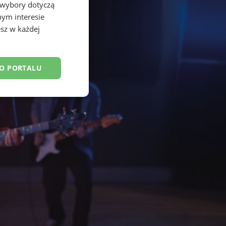
 wybory dotyczą
nym interesie
sz w każdej
DO PORTALU
esklasyfikowane
ane
owanie użytkownika i
j.