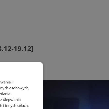
.12-19.12]
ywania i
danych osobowych,
etlania
az ulepszania
 i innych celach,