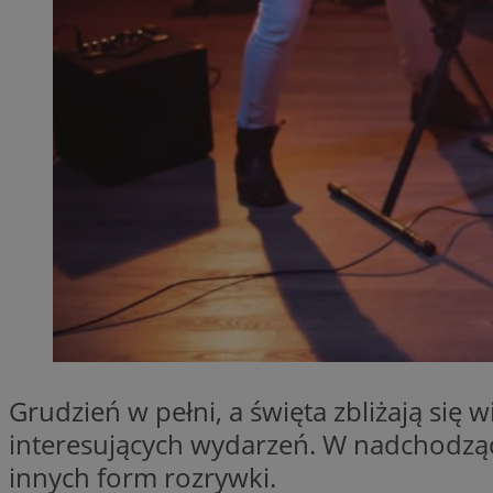
SessID
QeSessID
MvSessID
__cf_bm
__cf_bm
CookieScriptConse
VISITOR_PRIVACY_
Grudzień w pełni, a święta zbliżają się 
interesujących wydarzeń. W nadchodząc
innych form rozrywki.