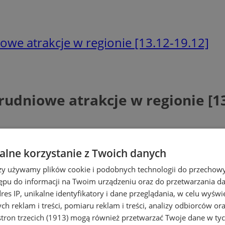
iowe atrakcje w regionie [13.12-19.12]
grudniowe atrakcje w regionie [13
lne korzystanie z Twoich danych
rzy używamy plików cookie i podobnych technologii do przechow
ępu do informacji na Twoim urządzeniu oraz do przetwarzania 
dres IP, unikalne identyfikatory i dane przeglądania, w celu wyświ
h reklam i treści, pomiaru reklam i treści, analizy odbiorców or
tron trzecich (1913)
mogą również przetwarzać Twoje dane w tych