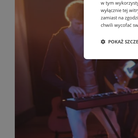
w tym wykorzysty
wyłącznie tej wi
zamiast na zgodz
chwili wycofać s
POKAŻ SZCZ
Niezbędne
Ni
Niezbędne pliki cook
zarządzanie kontem. 
Nazwa