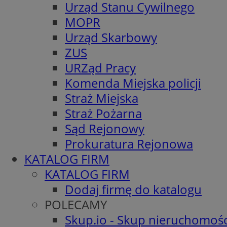
Urząd Stanu Cywilnego
MOPR
Urząd Skarbowy
ZUS
URZąd Pracy
Komenda Miejska policji
Straż Miejska
Straż Pożarna
Sąd Rejonowy
Prokuratura Rejonowa
KATALOG FIRM
KATALOG FIRM
Dodaj firmę do katalogu
POLECAMY
Skup.io - Skup nieruchomośc