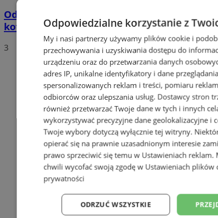
Odór w Zabrzu. Źródłem ma być awaria
Odpowiedzialne korzystanie z Twoi
kotła w Fortum
My i nasi partnerzy używamy plików cookie i podob
3
przechowywania i uzyskiwania dostępu do informac
urządzeniu oraz do przetwarzania danych osobowych
adres IP, unikalne identyfikatory i dane przeglądani
spersonalizowanych reklam i treści, pomiaru reklam i
odbiorców oraz ulepszania usług.
Dostawcy stron tr
również przetwarzać Twoje dane w tych i innych cel
wykorzystywać precyzyjne dane geolokalizacyjne i c
Twoje wybory dotyczą wyłącznie tej witryny. Niekt
opierać się na prawnie uzasadnionym interesie zami
prawo sprzeciwić się temu w
Ustawieniach reklam
.
chwili wycofać swoją zgodę w
Ustawieniach plików 
prywatności
ODRZUĆ WSZYSTKIE
PRZEJ