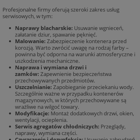
Profesjonalne firmy oferują szeroki zakres usług
serwisowych, w tym:
Naprawy blacharskie:
Usuwanie wgnieceń,
załatanie dziur, spawanie pęknięć.
Malowanie:
Zabezpieczenie kontenera przed
korozją. Warto zwrócić uwagę na rodzaj farby –
powinna być odporna na warunki atmosferyczne i
uszkodzenia mechaniczne.
Naprawa i wymiana drzwi i
zamków:
Zapewnienie bezpieczeństwa
przechowywanych przedmiotów.
Uszczelnianie:
Zapobieganie przeciekaniu wody.
Szczególnie ważne w przypadku kontenerów
magazynowych, w których przechowywane są
wrażliwe na wilgoć towary.
Modyfikacje:
Montaż dodatkowych drzwi, okien,
wentylacji, ocieplenia.
Serwis agregatów chłodniczych:
Przeglądy,
naprawy, wymiana części.
Czyszczenie i dezynfekcja:
Usuwanie zabrudzeń,