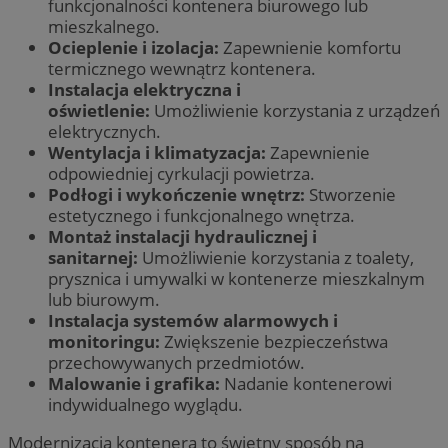
funkcjonalności kontenera biurowego lub
mieszkalnego.
Ocieplenie i izolacja:
Zapewnienie komfortu
termicznego wewnątrz kontenera.
Instalacja elektryczna i
oświetlenie:
Umożliwienie korzystania z urządzeń
elektrycznych.
Wentylacja i klimatyzacja:
Zapewnienie
odpowiedniej cyrkulacji powietrza.
Podłogi i wykończenie wnętrz:
Stworzenie
estetycznego i funkcjonalnego wnętrza.
Montaż instalacji hydraulicznej i
sanitarnej:
Umożliwienie korzystania z toalety,
prysznica i umywalki w kontenerze mieszkalnym
lub biurowym.
Instalacja systemów alarmowych i
monitoringu:
Zwiększenie bezpieczeństwa
przechowywanych przedmiotów.
Malowanie i grafika:
Nadanie kontenerowi
indywidualnego wyglądu.
Modernizacja kontenera to świetny sposób na