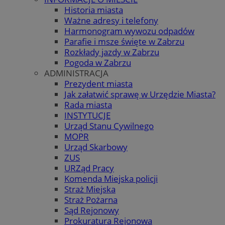
Historia miasta
Ważne adresy i telefony
Harmonogram wywozu odpadów
Parafie i msze święte w Zabrzu
Rozkłady jazdy w Zabrzu
Pogoda w Zabrzu
ADMINISTRACJA
Prezydent miasta
Jak załatwić sprawę w Urzędzie Miasta?
Rada miasta
INSTYTUCJE
Urząd Stanu Cywilnego
MOPR
Urząd Skarbowy
ZUS
URZąd Pracy
Komenda Miejska policji
Straż Miejska
Straż Pożarna
Sąd Rejonowy
Prokuratura Rejonowa