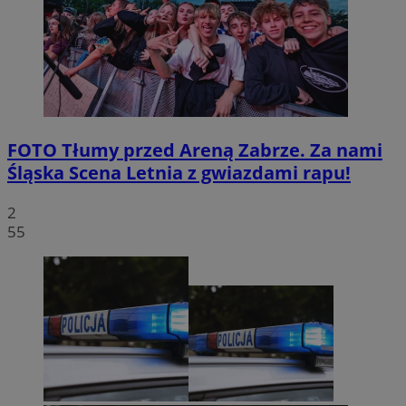
CookieScriptConsent
4 tygodnie 2 dn
CookieScript
zabrze.com.pl
FOTO
Tłumy przed Areną Zabrze. Za nami
Śląska Scena Letnia z gwiazdami rapu!
2
VISITOR_PRIVACY_METADATA
5 miesięcy 4
YouTube
55
tygodnie
.youtube.com