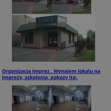
.twitter.com
CookieScriptConsent
4 tygodnie 2 dn
CookieScript
zabrze.com.pl
Organizacja imprez . Wynajem lokalu na
imprezy, szkolenia, pokazy itp.
VISITOR_PRIVACY_METADATA
5 miesięcy 4
YouTube
tygodnie
.youtube.com