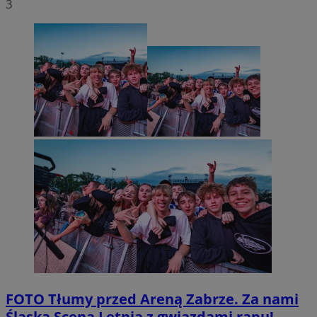
3
FOTO
Tłumy przed Areną Zabrze. Za nami
Śląska Scena Letnia z gwiazdami rapu!