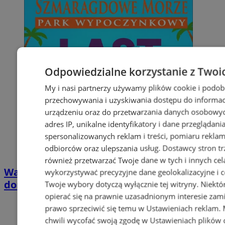
Odpowiedzialne korzystanie z Twoi
My i nasi partnerzy używamy plików cookie i podob
przechowywania i uzyskiwania dostępu do informac
urządzeniu oraz do przetwarzania danych osobowych
adres IP, unikalne identyfikatory i dane przeglądani
spersonalizowanych reklam i treści, pomiaru reklam i
odbiorców oraz ulepszania usług.
Dostawcy stron tr
również przetwarzać Twoje dane w tych i innych cel
Wakacyjny wypoczynek nad Bałtykiem w
wykorzystywać precyzyjne dane geolokalizacyjne i c
domkach Szmaragdowe Morze
Twoje wybory dotyczą wyłącznie tej witryny. Niekt
opierać się na prawnie uzasadnionym interesie zami
prawo sprzeciwić się temu w
Ustawieniach reklam
.
chwili wycofać swoją zgodę w
Ustawieniach plików 