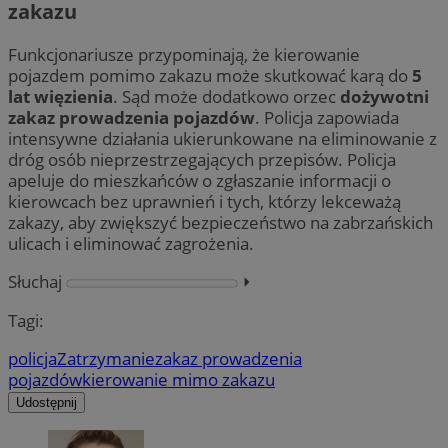
zakazu
Funkcjonariusze przypominają, że kierowanie
pojazdem pomimo zakazu może skutkować karą do
5
lat więzienia
. Sąd może dodatkowo orzec
dożywotni
zakaz prowadzenia pojazdów
. Policja zapowiada
intensywne działania ukierunkowane na eliminowanie z
dróg osób nieprzestrzegających przepisów. Policja
apeluje do mieszkańców o zgłaszanie informacji o
kierowcach bez uprawnień i tych, którzy lekceważą
zakazy, aby zwiększyć bezpieczeństwo na zabrzańskich
ulicach i eliminować zagrożenia.
Słuchaj
⏵︎
Tagi:
policja
Zatrzymanie
zakaz prowadzenia
pojazdów
kierowanie mimo zakazu
Udostępnij