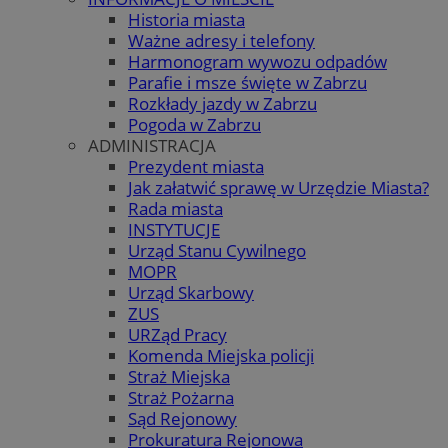
Historia miasta
Ważne adresy i telefony
Harmonogram wywozu odpadów
Parafie i msze święte w Zabrzu
Rozkłady jazdy w Zabrzu
Pogoda w Zabrzu
ADMINISTRACJA
Prezydent miasta
Jak załatwić sprawę w Urzędzie Miasta?
Rada miasta
INSTYTUCJE
Urząd Stanu Cywilnego
MOPR
Urząd Skarbowy
ZUS
URZąd Pracy
Komenda Miejska policji
Straż Miejska
Straż Pożarna
Sąd Rejonowy
Prokuratura Rejonowa