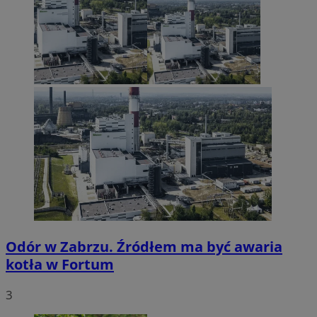
Odór w Zabrzu. Źródłem ma być awaria
kotła w Fortum
3