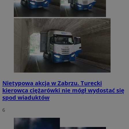
Nietypowa akcja w Zabrzu. Turecki
kierowca ciężarówki nie mógł wydostać się
spod wiaduktów
6